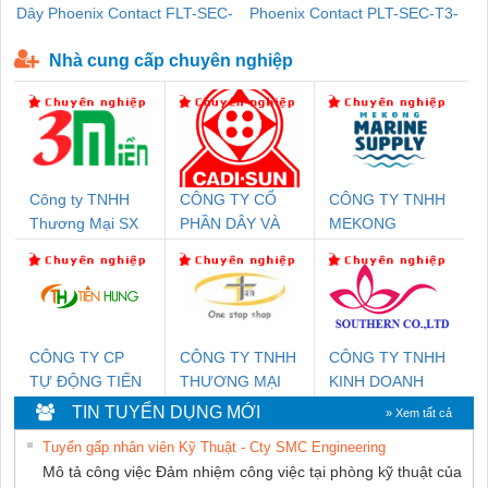
Dây Phoenix Contact FLT-SEC-
Phoenix Contact PLT-SEC-T3-
P-T1-3S-440/35-FM - 2908264
230-FM-PT - 2907928
Nhà cung cấp chuyên nghiệp
Công ty TNHH
CÔNG TY CỔ
CÔNG TY TNHH
Thương Mại SX
PHẦN DÂY VÀ
MEKONG
Ba Miền
CÁP ĐIỆN
MARINE
THƯỢNG ĐÌNH
SUPPLY
CÔNG TY CP
CÔNG TY TNHH
CÔNG TY TNHH
TỰ ĐỘNG TIẾN
THƯƠNG MẠI
KINH DOANH
HƯNG
THIÊN ÂN VIỆT
DỊCH VỤ XNK
TIN TUYỂN DỤNG MỚI
» Xem tất cả
NAM
PHƯƠNG NAM
Tuyển gấp nhân viên Kỹ Thuật - Cty SMC Engineering
Mô tả công việc Đảm nhiệm công việc tại phòng kỹ thuật của