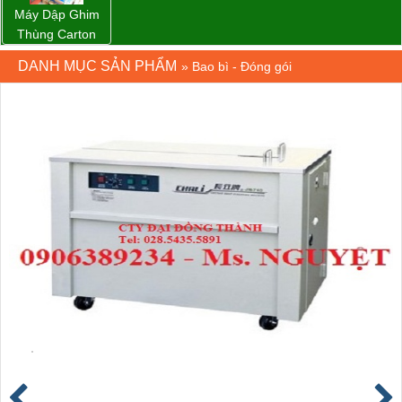
Máy Dập Ghim
Thùng Carton
Wp-1200 Chính
DANH MỤC SẢN PHẨM
»
Bao bì - Đóng gói
Hãng Đài Loan