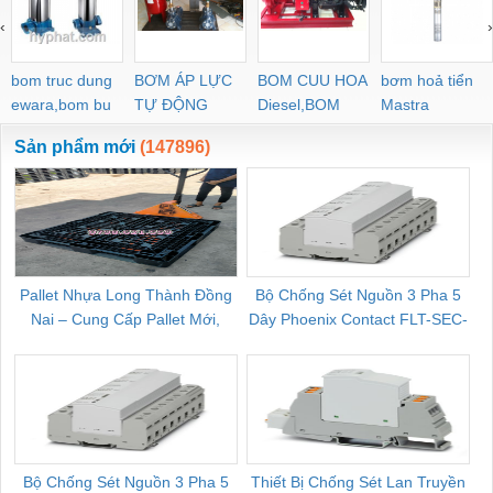
‹
›
bom truc dung
BƠM ÁP LỰC
BOM CUU HOA
bơm hoả tiển
ewara,bom bu
TỰ ĐỘNG
Diesel,BOM
Mastra
ewara
CHUA CHAY
Sản phẩm mới
(147896)
Pallet Nhựa Long Thành Đồng
Bộ Chống Sét Nguồn 3 Pha 5
Nai – Cung Cấp Pallet Mới,
Dây Phoenix Contact FLT-SEC-
C
Pallet Cũ Giá Tốt
P-T1-3S-264/50-FM - 2909589
Bộ Chống Sét Nguồn 3 Pha 5
Thiết Bị Chống Sét Lan Truyền
B