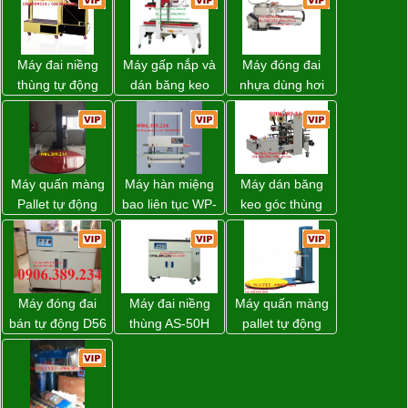
Máy đai niềng
Máy gấp nắp và
Máy đóng đai
thùng tự động
dán băng keo
nhựa dùng hơi
DBA-80A Đài
thùng carton tự
khí nén WP-20
Loan giá rẻ
động WP-5050F
giá rẻ
Máy quấn màng
Máy hàn miệng
Máy dán băng
Pallet tự động
bao liên tục WP-
keo góc thùng
WP-55 xuất xứ
1200V chính
carton giá tốt
Đài Loan
hãng giá tốt
Đồng Nai
Máy đóng đai
Máy đai niềng
Máy quấn màng
bán tự động D56
thùng AS-50H
pallet tự động
Strapack
Wellpack
WP-55 chính
hãng Wellpack
giá tốt