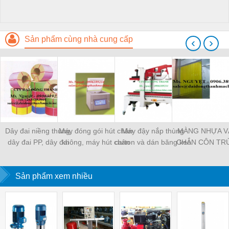
Sản phẩm cùng nhà cung cấp
‹
›
Dây đai niềng thùng,
Máy đóng gói hút chân
Máy đậy nắp thùng
MÀNG NHỰA V
dây đai PP, dây đai
không, máy hút chân
carton và dán băng keo
CHẮN CÔN TR
nhựa
không một buồng hút
tự động
MÀNG CHỊU N
KHO LẠNH, rèm
Sản phẩm xem nhiều
PVC