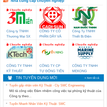
Nhà cung cấp chuyên nghiệp
Công ty TNHH
CÔNG TY CỔ
Công Ty TNHH
Thương Mại SX
PHẦN DÂY VÀ
Thiết Bị Điện
Ba Miền
CÁP ĐIỆN
Nam Quốc Thịnh
THƯỢNG ĐÌNH
CÔNG TY TNHH
CÔNG TY CP
CÔNG TY TNHH
KỸ THUẬT
TỰ ĐỘNG TIẾN
MEKONG
KTECH VIỆT
HƯNG
MARINE
TIN TUYỂN DỤNG MỚI
» Xem tất cả
NAM
SUPPLY
Tuyển gấp nhân viên Kỹ Thuật - Cty SMC Engineering
Mô tả công việc Đảm nhiệm công việc tại phòng kỹ thuật của
Công ty theo...
Tuyển Nhanh Nhân Viên Kỹ Thuật- SMC