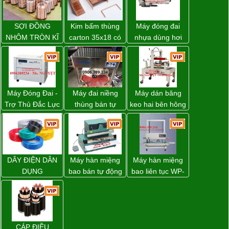
SỢI ĐỒNG
Kim bấm thùng
Máy đóng đai
NHÔM TRÒN KĨ
carton 35x18 có
nhựa dùng hơi
THUẬT ĐIỆN
sẵn giá rẻ toàn
khí nén WP-20
quốc
Máy Đóng Đai -
Máy đai niềng
Máy dán băng
Trợ Thủ Đắc Lực
thùng bán tự
keo hai bên hông
Cho Mọi Doanh
động D53XS2
thùng carton
Nghiệp Trong
của hãng
WP-5050SA giá
Khâu Đóng Gói
Strapack Nhật
rẻ Miền Nam
DÂY ĐIỆN DÂN
Máy hàn miệng
Máy hàn miệng
DỤNG
bao bán tự động
bao liên tục WP-
nhập khẩu
1200V chính
Taiwan
hãng giá tốt
CÁP ĐIỀU