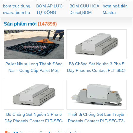
bom truc dung
BƠM ÁP LỰC
BOM CUU HOA
bơm hoả tiển
ewara,bom bu
TỰ ĐỘNG
Diesel,BOM
Mastra
ewara
CHUA CHAY
Sản phẩm mới
(147896)
Pallet Nhựa Long Thành Đồng
Bộ Chống Sét Nguồn 3 Pha 5
Nai – Cung Cấp Pallet Mới,
Dây Phoenix Contact FLT-SEC-
C
Pallet Cũ Giá Tốt
P-T1-3S-264/50-FM - 2909589
Bộ Chống Sét Nguồn 3 Pha 5
Thiết Bị Chống Sét Lan Truyền
B
Dây Phoenix Contact FLT-SEC-
Phoenix Contact PLT-SEC-T3-
P-T1-3S-440/35-FM - 2908264
230-FM-PT - 2907928