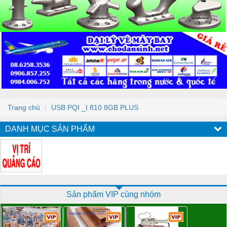
Trang chủ
USB PQI _I 810 8GB PLUS
DANH MỤC SẢN PHẨM
Sản phẩm VIP cùng nhóm