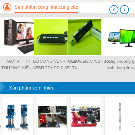
Sản phẩm cùng nhà cung cấp
‹
›
MÁY VI TÍNH BỘ
Ổ CỨNG VENR TREK
USB Adata C702 - 16G
Rung chuông g
THƯƠNG HIỆU VENR
8GB TDHDD 0.85” TK
sinh, lung linh
tặng.
Sản phẩm xem nhiều
‹
›