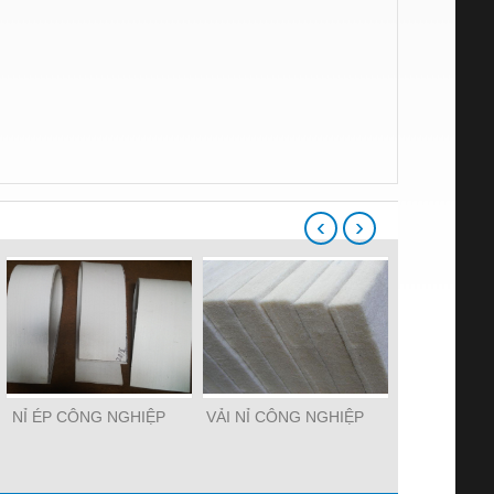
‹
›
NỈ ÉP CÔNG NGHIỆP
VẢI NỈ CÔNG NGHIỆP
NỈ LÔN