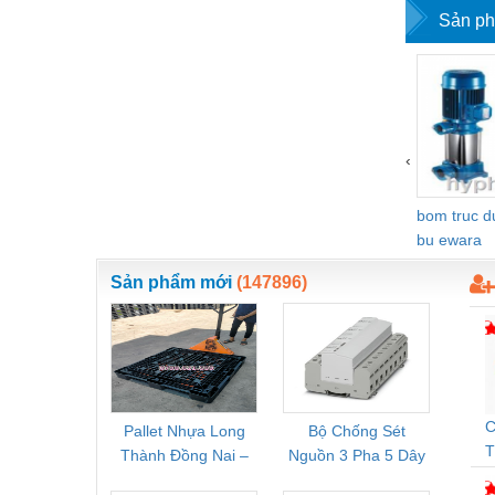
Sản ph
Nước-Vật tư thiết bị
Phốt cơ khí
Sắt, thép, inox các loại
Thí nghiệm-Trang thiết bị
‹
Thiết bị chiếu sáng
bom truc 
Thiết bị chống sét
bu ewara
Thiết bị an ninh
Sản phẩm mới
(147896)
Thiết bị công nghiệp
Thiết bị công trình
Thiết bị điện
Thiết bị giáo dục
C
Pallet Nhựa Long
Bộ Chống Sét
Rơ Le 
T
Thành Đồng Nai –
Nguồn 3 Pha 5 Dây
Phoe
Thiết bị khác
Cung Cấp Pallet
Phoenix Contact
PSR-