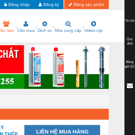
Đăng nhập
Đăng ký
Đăng sản phẩm
Tin tức
iệc làm
Cần mua
Dịch vụ
Nhà cung cấp
Video clip
Quy
định
Bảng
giá QC
ÂY
LIÊN HỆ MUA HÀNG
N THÉP