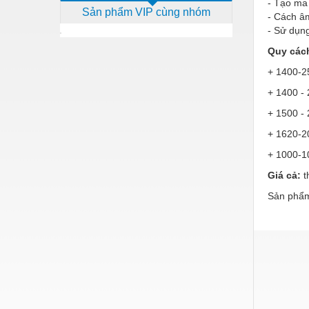
- Tạo ma 
Sản phẩm VIP cùng nhóm
Dịch vụ - Thi công
- Cách âm
- Sử dụn
Điện công nghiệp
Quy các
Điện gia dụng
+ 1400-2
Điện Lạnh
+ 1400 - 
+ 1500 - 
Đóng tàu Thiết bị
+ 1620-2
Đúc chính xác Thiết bị
+ 1000-10
Dụng cụ cầm tay
Giá cả:
t
Dụng cụ cắt gọt
Sản phẩm
Dụng cụ điện
Dụng cụ đo
Gỗ - Trang thiết bị
Hàn cắt - Thiết bị