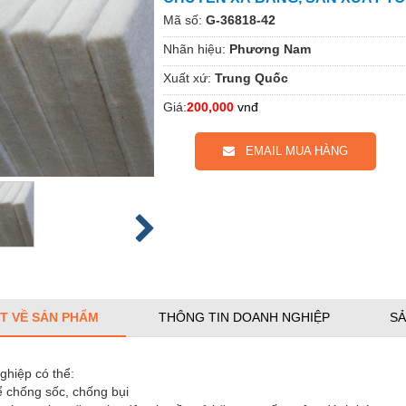
Mã số:
G-36818-42
Nhãn hiệu:
Phương Nam
Xuất xứ:
Trung Quốc
Giá:
200,000
vnđ
EMAIL MUA HÀNG
ẾT VỀ SẢN PHẨM
THÔNG TIN DOANH NGHIỆP
SẢ
ghiệp có thể:
 chống sốc, chống bụi