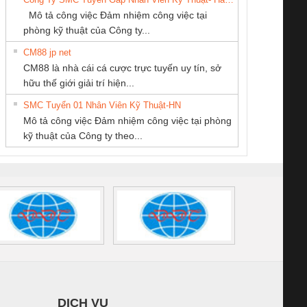
PHƯƠNG NAM
NAM
SCP-
1K5 L (2433950000)
(2008130000)
(28
Mô tả công việc Đảm nhiệm công việc tại
/FSP/2X1/1X2
phòng kỹ thuật của Công ty...
CM88 jp net
Công Ty TNHH
CÔNG TY TNHH
CÔNG TY CP TỰ
CM88 là nhà cái cá cược trực tuyến uy tín, sở
hiết Bị Điện Nam
MEKONG MARINE
ĐỘNG TIẾN
iám sát chuỗi
Bộ chỉnh lưu nguồn
Nẹp nhôm chống
Bộ c
hữu thế giới giải trí hiện...
Quốc Thịnh
SUPPLY
HƯNG
tấm pin
điện TRANSCLINIC
trơn Đà Nẵng
giám 
SMC Tuyển 01 Nhân Viên Kỹ Thuật-HN
SCLINIC 16I+
BKE 1K5.4
Sola
Mô tả công việc Đảm nhiệm công việc tại phòng
 (2502520000)
(7791400879)2. Giá
TRAN
kỹ thuật của Công ty theo...
1K5.4
DỊCH VỤ