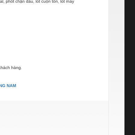
l, phốt chặn dầu, lót cuộn tôn, lót máy
 khách hàng.
ƠNG NAM