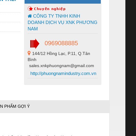
CÔNG TY TNHH KINH
DOANH DỊCH VỤ XNK PHƯƠNG
NAM
0969088885
144/12 Hồng Lạc, P.11, Q.Tân
Bình
sales.xnkphuongnam@gmail.com
http://phuongnamindustry.com.vn
N PHẨM GỢI Ý