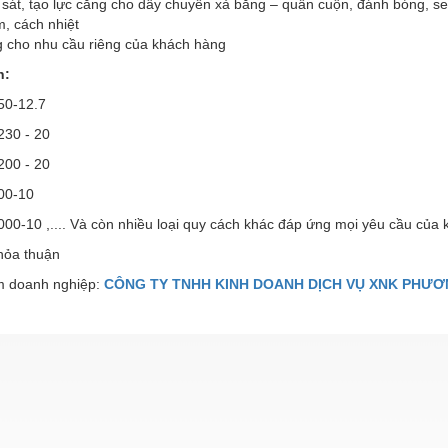
sát, tạo lực căng cho dây chuyền xả băng – quấn cuộn, đánh bóng, sea
, cách nhiệt
g cho nhu cầu riêng của khách hàng
h:
50-12.7
230 - 20
200 - 20
00-10
00-10 ,.... Và còn nhiều loại quy cách khác đáp ứng mọi yêu cầu của
hỏa thuận
 doanh nghiệp:
CÔNG TY TNHH KINH DOANH DỊCH VỤ XNK PHƯ