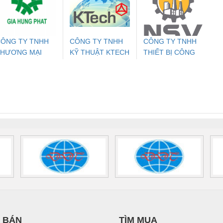
THƯỢNG ĐÌNH
24DC-SP -
24UC/ESL4/3X1/1X2/B
PROFIBUS/12MB -
700578
- 2981059
2708863
24DC
ÔNG TY TNHH
CÔNG TY TNHH
CÔNG TY TNHH
THƯƠNG MẠI
KỸ THUẬT KTECH
THIẾT BỊ CÔNG
T
ưu Điện AC
Mô-đun Ắc Quy UPS
Rơ Le An Toàn
Bộ g
ỊCH VỤ KỸ
VIỆT NAM
NGHIỆP NIHON
 Suất Cao
Phoenix Contact
Phoenix Contact
HUẬT ĐIỆN CƠ
SETSUBI VIỆT
nix Contact
QUINT-HP-
2981059 – PSR-
TRAN
IA HƯNG PHÁT
NAM
INT-HP-
BAT/PB/48DC/7.0AH/PT
SCP-
1K5 H
0AC/2.5KVA/PT
- 1133819
24UC/ESL4/3X1/1X2/B
 1136815
 BÁN
TÌM MUA