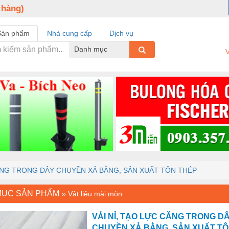
 hàng)
Sản phẩm
Nhà cung cấp
Dịch vụ
Danh mục
V
CĂNG TRONG DÂY CHUYỀN XẢ BẰNG, SẢN XUẤT TÔN THÉP
MỤC SẢN PHẨM
»
Vật liệu mài mòn
VẢI NỈ, TẠO LỰC CĂNG TRONG D
CHUYỀN XẢ BẰNG, SẢN XUẤT TÔ