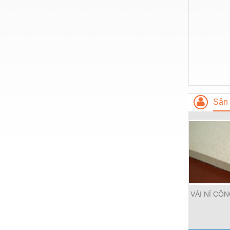
Hóa chất-Trang thiết bị
Kệ công nghiệp
Khí nén - Thiết bị
Khuôn mẫu - Phụ tùng
Lọc công nghiệp
Máy công cụ - Phụ tùng
Sản 
Mỏ - Trang thiết bị
Mô tơ - Hộp số
Môi trường - Thiết bị
Nâng hạ - Trang thiết bị
Nội - Ngoại thất - văn phòng
VẢI NỈ CÔ
Nồi hơi - Trang thiết bị
Nông nghiệp - Thiết bị