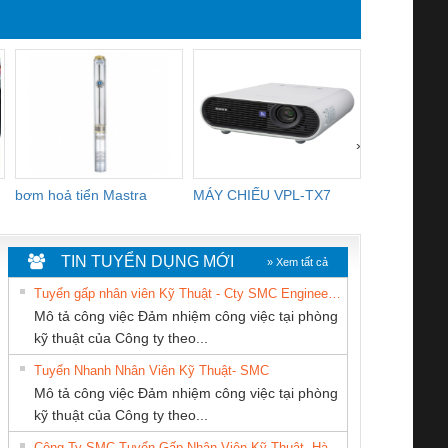
›
bơm hoả tiển Mastra
MÁY CHIẾU VPL-TX7
BOM DINH
WHITE
TIN TUYỂN DỤNG MỚI
» Xem tất cả
Tuyển gấp nhân viên Kỹ Thuật - Cty SMC Engineering
Mô tả công việc Đảm nhiệm công việc tại phòng
kỹ thuật của Công ty theo...
Tuyển Nhanh Nhân Viên Kỹ Thuật- SMC
Cty TNHH TM QC
CÔNG TY TNHH
CÔNG TY TNHH
 Le An Toàn
Bộ giám sát chuỗi
Bộ giám sát dòng
Bộ ng
Mô tả công việc Đảm nhiệm công việc tại phòng
Ba Miền
KINH DOANH
THƯƠNG MẠI
enix Contact
tấm pin
điện chuỗi
ray W
kỹ thuật của Công ty theo...
DỊCH VỤ XNK
THIÊN ÂN VIỆT
6960 – PSR-
TRANSCLINIC 16I+
TRANSCLINIC 16I+
BAS 
Công Ty SMC Tuyển Gấp Nhân Viên Kỹ Thuật- Hà Nội