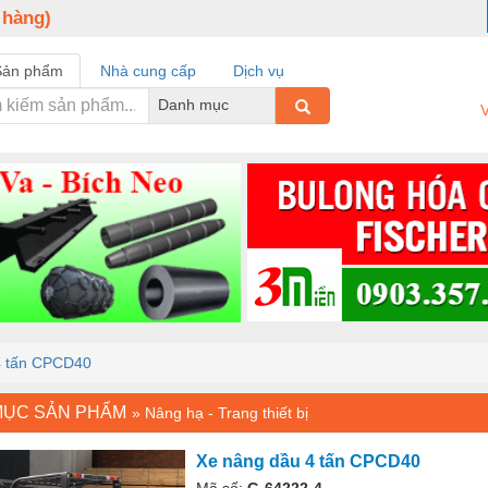
 hàng)
Sản phẩm
Nhà cung cấp
Dịch vụ
Danh mục
V
4 tấn CPCD40
MỤC SẢN PHẨM
»
Nâng hạ - Trang thiết bị
Xe nâng dầu 4 tấn CPCD40
Mã số:
G-64222-4