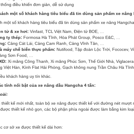
 thống điều khiển đơn giản, dễ sử dụng
sách một số khách hàng tiêu biểu đã tin dùng sản phẩm xe nâng 
h một số khách hàng tiêu biểu đã tin dùng sản phẩm xe nâng Hangcha 
ện tử & xe hơi:
Vinfast, TCL Việt Nam, Điện tử BOE, …
ng ty thép:
Formosa Hà Tĩnh, Hòa Phát Group, Posco E&C, …
ng:
Cảng Cát Lái, Cảng Cam Ranh, Cảng Vĩnh Tân, …
à máy chế biến thực phẩm:
Nutifood, Tập đoàn Lộc Trời, Fococev, V
àng Sơn Food, …
XD:
Xi măng Công Thanh, Xi măng Phúc Sơn, Thế Giới Nhà, Viglacera
ng Việt Hàn, Kính Flat Hải Phòng, Gạch không nung Trần Châu Hà Tĩn
iều khách hàng uy tín khác.
c tính nổi bật của xe nâng dầu Hangcha 4 tấn:
oài:
 thiết kế mới nhất, toàn bộ xe nâng được thiết kế với đường nét mượt 
được thiết kế nhỏ gọn, các bộ phận phía ngoài được làm bằng kim loại
c cơ sở xe được thiết kế dài hơn: