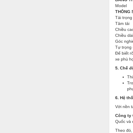
Thiết bị làm sạch
Model
THÔNG 
Thiết bị sơn - Sơn
Tải trọng
Tâm tải
Thiết bị nhà bếp
Chiều ca
Thiết bị nhiệt
Chiều dà
Góc nghiê
Thiêt bị PCCC
Tự trọng
Để biết r
Thiết bị truyền động
xe phù h
Thiết bị văn phòng
5. Chế đ
Thi
Thiết bị viễn thông
Tro
Thủy lực-Thiết bị
ph
6. Hệ th
Thủy sản - Trang thiết bị
Với nền t
Tự động hoá
Công ty
Van - Co các loại
Quốc và 
Theo đó,
Vật liệu mài mòn