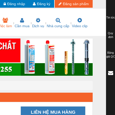
Đăng nhập
Đăng ký
Đăng sản phẩm
Tin tức
iệc làm
Cần mua
Dịch vụ
Nhà cung cấp
Video clip
Quy
định
Bảng
giá QC
LIÊN HỆ MUA HÀNG