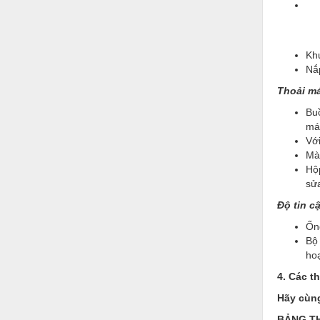
Nước-Vật tư thiết bị
Phốt cơ khí
Kh
Sắt, thép, inox các loại
Nắ
Thoải má
Thí nghiệm-Trang thiết bị
Buồ
Thiết bị chiếu sáng
má
Với
Thiết bị chống sét
Màn
Hộp
Thiết bị an ninh
sử
Thiết bị công nghiệp
Độ tin c
Thiết bị công trình
Ống
Bộ 
Thiết bị điện
hoạ
Thiết bị giáo dục
4. Các t
Hãy cùng
Thiết bị khác
BẢNG TH