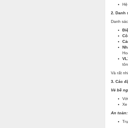
Hóa chất-Trang thiết bị
Hệ
Kệ công nghiệp
2. Danh 
Danh sác
Khí nén - Thiết bị
Đi
Khuôn mẫu - Phụ tùng
Cô
Cả
Lọc công nghiệp
Nh
Máy công cụ - Phụ tùng
Ho
VL
Mỏ - Trang thiết bị
tô
Và rất nh
Mô tơ - Hộp số
3.
Các đặ
Môi trường - Thiết bị
Vẻ bề ng
Nâng hạ - Trang thiết bị
Với
Nội - Ngoại thất - văn phòng
Xe 
An toàn:
Nồi hơi - Trang thiết bị
Trụ
Nông nghiệp - Thiết bị