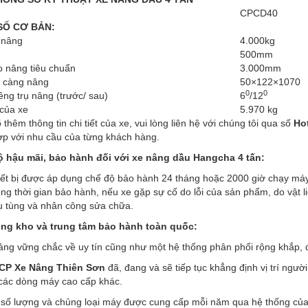
CPCD40
SỐ CƠ BẢN:
 nâng
4.000kg
500mm
o nâng tiêu chuẩn
3.000mm
i càng nâng
50×122×1070
0
0
ng trụ nâng (trước/ sau)
6
/12
 của xe
5.970 kg
õ thêm thông tin chi tiết của xe, vui lòng liên hệ với chúng tôi qua số
Hot
ợp với nhu cầu của từng khách hàng.
ộ hậu mãi, bảo hành đối với xe nâng dầu Hangcha 4 tấn:
ết bị được áp dụng chế độ bảo hành 24 tháng hoặc 2000 giờ chạy máy,
ng thời gian bảo hành, nếu xe gặp sự cố do lỗi của sản phẩm, do vật liệ
ụ tùng và nhân công sửa chữa.
ống kho và trung tâm bảo hành toàn quốc:
ảng vững chắc về uy tín cũng như một hệ thống phân phối rộng khắp, 
 CP Xe Nâng Thiên Sơn
đã, đang và sẽ tiếp tục khẳng định vị trí ngư
các dòng máy cao cấp khác.
 số lượng và chủng loại máy được cung cấp mỗi năm qua hệ thống của