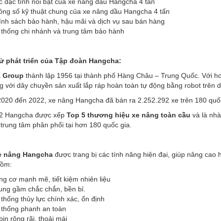
c đặc tính nổi bật của xe nâng dầu Hangcha 4 tấn
ông số kỹ thuật chung của xe nâng dầu Hangcha 4 tấn
ính sách bảo hành, hậu mãi và dịch vụ sau bán hàng
 thống chi nhánh và trung tâm bảo hành
sử phát triển của Tập đoàn Hangcha:
 Group
thành lập 1956 tại thành phố Hàng Châu – Trung Quốc. Với hơ
 với dây chuyền sản xuất lắp ráp hoàn toàn tự động bằng robot trên di
020 đến 2022, xe nâng Hangcha đã bán ra 2.252.292 xe trên 180 quốc
2 Hangcha được xếp
Top 5 thương hiệu xe nâng toàn cầu
và là nhà
 trung tâm phân phối tại hơn 180 quốc gia.
xe nâng Hangcha
được trang bị các tính năng hiện đại, giúp nâng cao h
gồm:
g cơ mạnh mẽ, tiết kiệm nhiên liệu
ung gầm chắc chắn, bền bỉ.
thống thủy lực chính xác, ổn định
 thống phanh an toàn
in rộng rãi, thoải mái