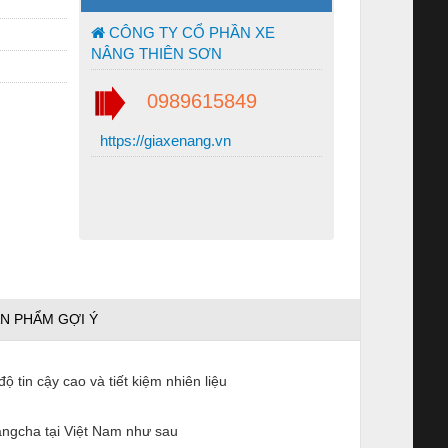
CÔNG TY CỔ PHẦN XE
NÂNG THIÊN SƠN
0989615849
https://giaxenang.vn
N PHẨM GỢI Ý
tin cậy cao và tiết kiệm nhiên liệu
angcha tại Việt Nam như sau