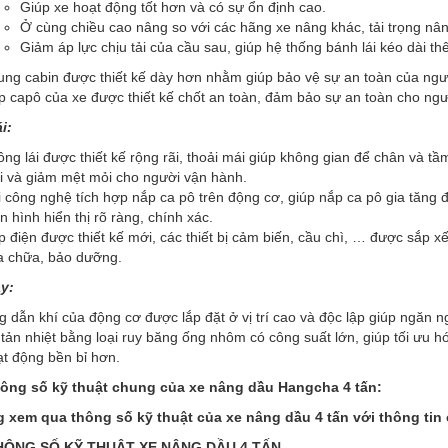
Giúp xe hoạt động tốt hơn và có sự ổn định cao.
Ở cùng chiều cao nâng so với các hãng xe nâng khác, tải trọng nâ
Giảm áp lực chịu tải của cầu sau, giúp hệ thống bánh lái kéo dài thê
ung cabin được thiết kế dày hơn nhằm giúp bảo vệ sự an toàn của ngư
p capô của xe được thiết kế chốt an toàn, đảm bảo sự an toàn cho ng
i:
ng lái được thiết kế rộng rãi, thoải mái giúp không gian để chân và t
i và giảm mệt mỏi cho người vận hành.
 công nghệ tích hợp nắp ca pô trên động cơ, giúp nắp ca pô gia tăng 
 hình hiển thị rõ ràng, chính xác.
 điện được thiết kế mới, các thiết bị cảm biến, cầu chì, … được sắp xế
a chữa, bảo dưỡng.
ậy:
 dẫn khí của động cơ được lắp đặt ở vị trí cao và độc lập giúp ngăn n
tản nhiệt bằng loại ruy băng ống nhôm có công suất lớn, giúp tối ưu hó
t động bền bỉ hơn.
hông số kỹ thuật chung của xe nâng dầu Hangcha 4 tấn:
 xem qua thông số kỹ thuật của xe nâng dầu 4 tấn với thông tin 
ÔNG SỐ KỸ THUẬT XE NÂNG DẦU 4 TẤN