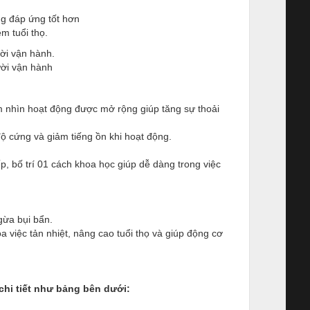
ng đáp ứng tốt hơn
m tuổi thọ.
ời vận hành.
ười vận hành
ầm nhìn hoạt động được mở rộng giúp tăng sự thoải
độ cứng và giảm tiếng ồn khi hoạt động.
p, bố trí 01 cách khoa học giúp dễ dàng trong việc
gừa bụi bẩn.
a việc tản nhiệt, nâng cao tuổi thọ và giúp động cơ
chi tiết như bảng bên dưới: