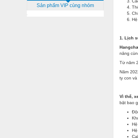
Cá
Sản phẩm VIP cùng nhóm
Dịch vụ - Thi công
Th
Ch
Điện công nghiệp
Hệ
Điện gia dụng
1. Lịch 
Điện Lạnh
Hangcha
Đóng tàu Thiết bị
nâng cùng
Đúc chính xác Thiết bị
Từ năm 2
Năm 202
Dụng cụ cầm tay
ty con và
Dụng cụ cắt gọt
Dụng cụ điện
Vì thế, 
bật bao 
Dụng cụ đo
Độn
Gỗ - Trang thiết bị
Kh
Hệ 
Hàn cắt - Thiết bị
Hệ
Cab