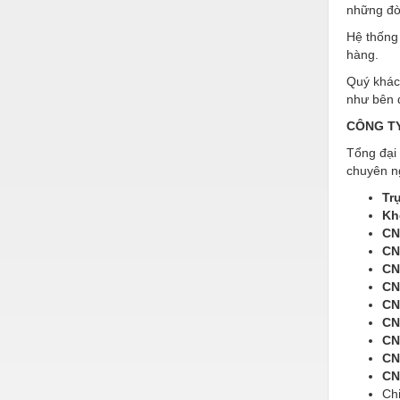
những đòi
Vật liệu xây dựng
Hệ thống 
hàng.
Vòng bi - Bạc đạn
Quý khách
Xe hơi - Phụ tùng
như bên 
Xe máy - Phụ tùng
CÔNG TY
Tổng đại 
Xe tải - phụ tùng
chuyên n
Y khoa - Trang thiết bị
Tr
Kh
CN
CN
CN
CN
CN
CN
CN
CN
CN
Ch