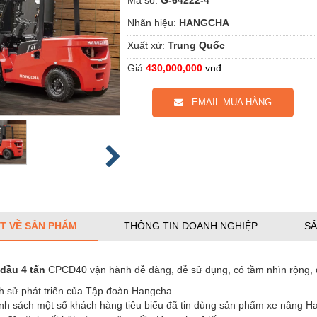
Nhãn hiệu:
HANGCHA
Xuất xứ:
Trung Quốc
Giá:
430,000,000
vnđ
EMAIL MUA HÀNG
ẾT VỀ SẢN PHẨM
THÔNG TIN DOANH NGHIỆP
SẢ
 dầu 4 tấn
CPCD40 vận hành dễ dàng, dễ sử dụng, có tầm nhìn rộng, độ 
ch sử phát triển của Tập đoàn Hangcha
nh sách một số khách hàng tiêu biểu đã tin dùng sản phẩm xe nâng H