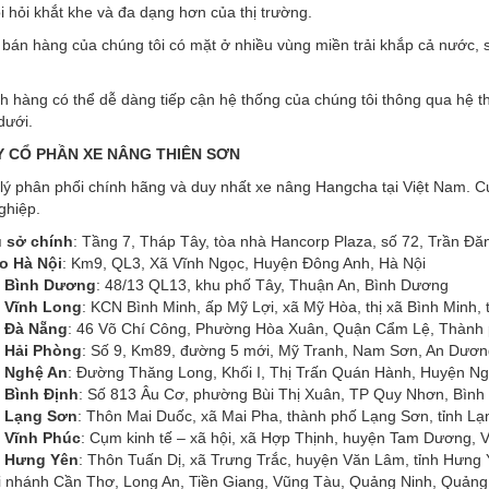
 hỏi khắt khe và đa dạng hơn của thị trường.
bán hàng của chúng tôi có mặt ở nhiều vùng miền trải khắp cả nước, 
 hàng có thể dễ dàng tiếp cận hệ thống của chúng tôi thông qua hệ thố
dưới.
 CỔ PHẦN XE NÂNG THIÊN SƠN
lý phân phối chính hãng và duy nhất xe nâng Hangcha tại Việt Nam. C
ghiệp.
ụ sở chính
: Tầng 7, Tháp Tây, tòa nhà Hancorp Plaza, số 72, Trần Đă
o Hà Nội
: Km9, QL3, Xã Vĩnh Ngọc, Huyện Đông Anh, Hà Nội
 Bình Dương
: 48/13 QL13, khu phố Tây, Thuận An, Bình Dương
 Vĩnh Long
: KCN Bình Minh, ấp Mỹ Lợi, xã Mỹ Hòa, thị xã Bình Minh, 
 Đà Nẵng
: 46 Võ Chí Công, Phường Hòa Xuân, Quận Cẩm Lệ, Thành
 Hải Phòng
: Số 9, Km89, đường 5 mới, Mỹ Tranh, Nam Sơn, An Dươn
 Nghệ An
: Đường Thăng Long, Khối I, Thị Trấn Quán Hành, Huyện Ng
 Bình Định
: Số 813 Âu Cơ, phường Bùi Thị Xuân, TP Quy Nhơn, Bình
 Lạng Sơn
: Thôn Mai Duốc, xã Mai Pha, thành phố Lạng Sơn, tỉnh L
 Vĩnh Phúc
: Cụm kinh tế – xã hội, xã Hợp Thịnh, huyện Tam Dương, 
 Hưng Yên
: Thôn Tuấn Dị, xã Trưng Trắc, huyện Văn Lâm, tỉnh Hưng
i nhánh Cần Thơ, Long An, Tiền Giang, Vũng Tàu, Quảng Ninh, Quảng