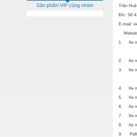
Sản phẩm VIP cùng nhóm
Trần Huê
Dịch vụ - Thi công
Đ/c: Số 
Điện công nghiệp
E-mail: 
Điện gia dụng
Website
Điện Lạnh
1. Xe nâ
Đóng tàu Thiết bị
2. Xe nân
Đúc chính xác Thiết bị
3. Xe nâ
Dụng cụ cầm tay
Dụng cụ cắt gọt
4. Xe nân
Dụng cụ điện
5. Xe nâ
Dụng cụ đo
6. Xe nâ
7. Xe nân
Gỗ - Trang thiết bị
8. Xe nâ
Hàn cắt - Thiết bị
9. Palle