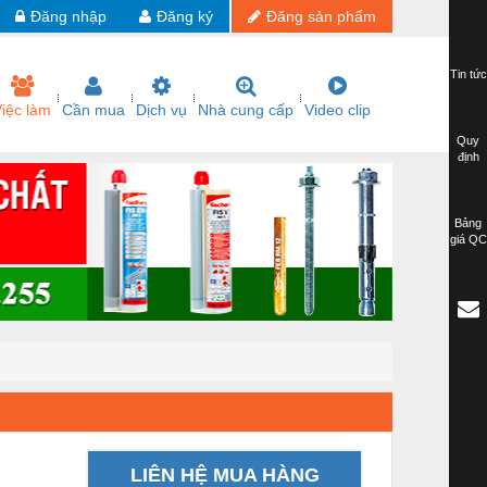
Đăng nhập
Đăng ký
Đăng sản phẩm
Tin tức
iệc làm
Cần mua
Dịch vụ
Nhà cung cấp
Video clip
Quy
định
Bảng
giá QC
LIÊN HỆ MUA HÀNG