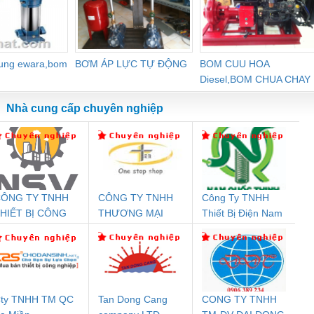
dung ewara,bom
BƠM ÁP LỰC TỰ ĐỘNG
BOM CUU HOA
Diesel,BOM CHUA CHAY
Nhà cung cấp chuyên nghiệp
ÔNG TY TNHH
CÔNG TY TNHH
Công Ty TNHH
Đệm An Toàn
Rơ Le An Toàn
Bộ Lặp Tín Hiệu
Rơ
HIẾT BỊ CÔNG
THƯƠNG MẠI
Thiết Bị Điện Nam
nix Contact
Phoenix Contact
PROFIBUS Phoenix
Pho
GHIỆP NIHON
THIÊN ÂN VIỆT
Quốc Thịnh
PC20-1NO-
PSR-SCP-
Contact PSI-REP-
298
ETSUBI VIỆT
NAM
24DC-SP -
24UC/ESL4/3X1/1X2/B
PROFIBUS/12MB -
NAM
700578
- 2981059
2708863
24DC
ty TNHH TM QC
Tan Dong Cang
CONG TY TNHH