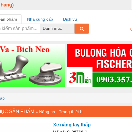
 hàng)
Sản phẩm
Nhà cung cấp
Dịch vụ
Danh mục
V
hấp
MỤC SẢN PHẨM
»
Nâng hạ - Trang thiết bị
Xe nâng tay thấp
Mã số:
G-28769-1