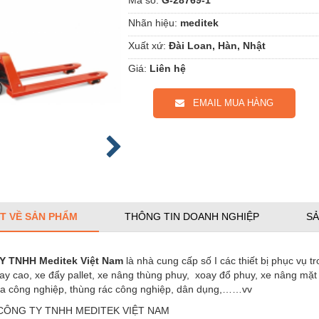
Nhãn hiệu:
meditek
Xuất xứ:
Đài Loan, Hàn, Nhật
Giá:
Liên hệ
EMAIL MUA HÀNG
ẾT VỀ SẢN PHẨM
THÔNG TIN DOANH NGHIỆP
SẢ
Y TNHH
Meditek Việt Nam
là nhà cung cấp số I các thiết bị phục vụ 
ay cao, xe đẩy pallet, xe nâng thùng phuy, xoay đổ phuy, xe nâng mặt
a công nghiệp, thùng rác công nghiệp, dân dụng,……vv
: CÔNG TY TNHH MEDITEK VIỆT NAM