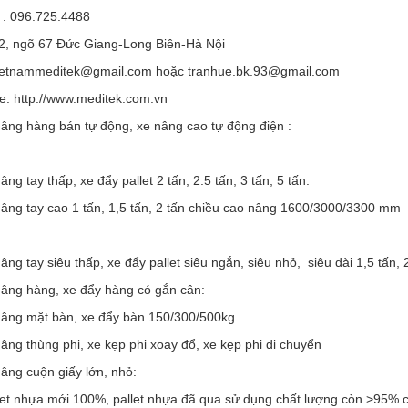
̣ : 096.725.4488
42, ngõ 67 Đức Giang-Long Biên-Hà Nội
vietnammeditek@gmail.com hoặc tranhue.bk.93@gmail.com
: http://www.meditek.com.vn
ng hàng bán tự động, xe nâng cao tự động điện :
g tay thấp, xe đẩy pallet 2 tấn, 2.5 tấn, 3 tấn, 5 tấn:
ng tay cao 1 tấn, 1,5 tấn, 2 tấn chiều cao nâng 1600/3000/3300 mm
g tay siêu thấp, xe đẩy pallet siêu ngắn, siêu nhỏ, siêu dài 1,5 tấn, 2
ng hàng, xe đẩy hàng có gắn cân:
ng mặt bàn, xe đẩy bàn 150/300/500kg
g thùng phi, xe kẹp phi xoay đổ, xe kẹp phi di chuyển
ng cuộn giấy lớn, nhỏ:
t nhựa mới 100%, pallet nhựa đã qua sử dụng chất lượng còn >95% c