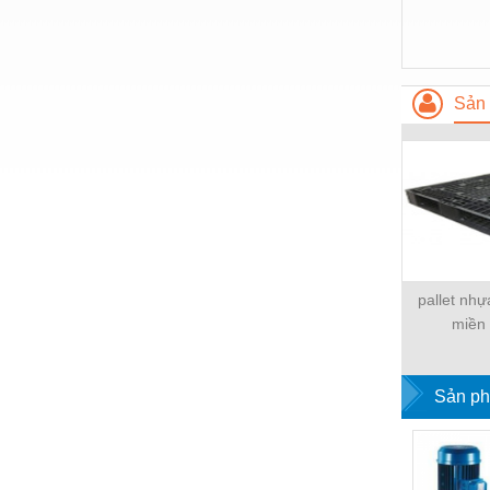
Nước-Vật tư thiết bị
Phốt cơ khí
Sản 
Sắt, thép, inox các loại
Thí nghiệm-Trang thiết bị
Thiết bị chiếu sáng
Thiết bị chống sét
Thiết bị an ninh
pallet nhự
Thiết bị công nghiệp
miền
Thiết bị công trình
Thiết bị điện
Sản ph
Thiết bị giáo dục
Thiết bị khác