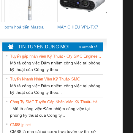
›
bơm hoả tiển Mastra
MÁY CHIẾU VPL-TX7
BOM DINH
WHITE
TIN TUYỂN DỤNG MỚI
» Xem tất cả
Tuyển gấp nhân viên Kỹ Thuật - Cty SMC Engineering
Mô tả công việc Đảm nhiệm công việc tại phòng
kỹ thuật của Công ty theo...
Tuyển Nhanh Nhân Viên Kỹ Thuật- SMC
CÔNG TY TNHH
CÔNG TY TNHH
CÔNG TY CỔ
 Le An Toàn
Bộ giám sát chuỗi
Bộ giám sát dòng
Bộ ng
Mô tả công việc Đảm nhiệm công việc tại phòng
THƯƠNG MẠI
KINH DOANH
PHẦN DÂY VÀ
enix Contact
tấm pin
điện chuỗi
ray W
kỹ thuật của Công ty theo...
DỊCH VỤ KỸ
DỊCH VỤ XNK
CÁP ĐIỆN
6960 – PSR-
TRANSCLINIC 16I+
TRANSCLINIC 16I+
BAS 
Công Ty SMC Tuyển Gấp Nhân Viên Kỹ Thuật- Hà Nội
THUẬT ĐIỆN CƠ
PHƯƠNG NAM
THƯỢNG ĐÌNH
SCP-
1K5 L (2433950000)
(2008130000)
(28
Mô tả công việc Đảm nhiệm công việc tại
GIA HƯNG PHÁT
/FSP/2X1/1X2
phòng kỹ thuật của Công ty...
CM88 jp net
CÔNG TY TNHH
CÔNG TY TNHH
CÔNG TY CP TỰ
CM88 là nhà cái cá cược trực tuyến uy tín, sở