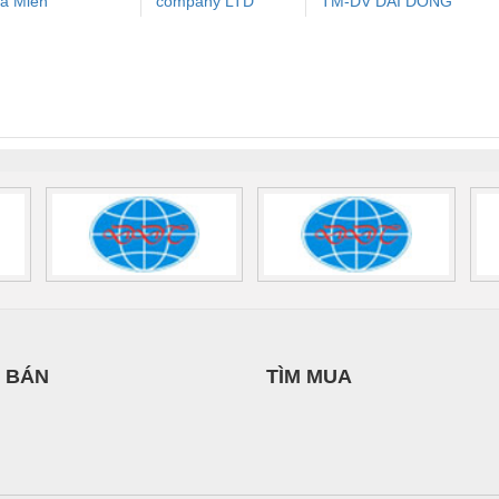
a Miền
company LTD
TM-DV DAI DONG
ưu Điện AC
Mô-đun Ắc Quy UPS
Rơ Le An Toàn
Bộ g
THANH
 Suất Cao
Phoenix Contact
Phoenix Contact
nix Contact
QUINT-HP-
2981059 – PSR-
TRAN
INT-HP-
BAT/PB/48DC/7.0AH/PT
SCP-
1K5 H
0AC/2.5KVA/PT
- 1133819
24UC/ESL4/3X1/1X2/B
 1136815
 BÁN
TÌM MUA