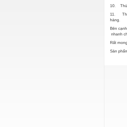
Hóa chất-Trang thiết bị
10. Thùn
Kệ công nghiệp
11. Thùn
hàng.
Khí nén - Thiết bị
Bên cạnh 
Khuôn mẫu - Phụ tùng
nhanh ch
Lọc công nghiệp
Rất mong
Sản phẩm
Máy công cụ - Phụ tùng
Mỏ - Trang thiết bị
Mô tơ - Hộp số
Môi trường - Thiết bị
Nâng hạ - Trang thiết bị
Nội - Ngoại thất - văn phòng
Nồi hơi - Trang thiết bị
Nông nghiệp - Thiết bị