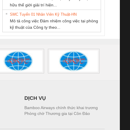
KỸ THUẬT KTECH
MEKONG MARINE
ĐỘNG TIẾN
iám sát chuỗi
Bộ chỉnh lưu nguồn
Nẹp nhôm chống
Bộ c
hữu thế giới giải trí hiện...
VIỆT NAM
SUPPLY
HƯNG
tấm pin
điện TRANSCLINIC
trơn Đà Nẵng
giám 
SMC Tuyển 01 Nhân Viên Kỹ Thuật-HN
SCLINIC 16I+
BKE 1K5.4
Sola
Mô tả công việc Đảm nhiệm công việc tại phòng
 (2502520000)
(7791400879)2. Giá
TRAN
kỹ thuật của Công ty theo...
1K5.4
DỊCH VỤ
Bamboo Airways chính thức khai trương
Phòng chờ Thương gia tại Côn Đảo