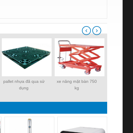
‹
›
pallet nhựa đã qua sử
xe nâng mặt bàn 750
xe nâng tay
dụng
kg
trọng 2