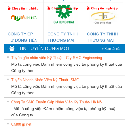
NGHIỆP NIHON
KTECH VIỆT
TIẾN HƯNG
SETSUBI VIỆT
NAM
NAM
CÔNG TY CP
CÔNG TY TNHH
CÔNG TY TNHH
TỰ ĐỘNG TIẾN
THƯƠNG MẠI
THƯƠNG MẠI
HƯNG
DỊCH VỤ KỸ
THIÊN ÂN VIỆT
TIN TUYỂN DỤNG MỚI
» Xem tất cả
THUẬT ĐIỆN CƠ
NAM
Tuyển gấp nhân viên Kỹ Thuật - Cty SMC Engineering
GIA HƯNG
Mô tả công việc Đảm nhiệm công việc tại phòng kỹ thuật của
PHÁT
Công ty theo...
Tuyển Nhanh Nhân Viên Kỹ Thuật- SMC
Mô tả công việc Đảm nhiệm công việc tại phòng kỹ thuật của
Công ty theo...
Công Ty SMC Tuyển Gấp Nhân Viên Kỹ Thuật- Hà Nội
Mô tả công việc Đảm nhiệm công việc tại phòng kỹ thuật
của Công ty...
CM88 jp net