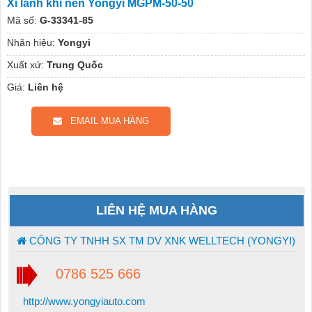
Xi lanh khí nén Yongyi MGPM-50-50
Mã số:
G-33341-85
Nhãn hiệu:
Yongyi
Xuất xứ:
Trung Quốc
Giá:
Liên hệ
EMAIL MUA HÀNG
LIÊN HỆ MUA HÀNG
CÔNG TY TNHH SX TM DV XNK WELLTECH (YONGYI)
0786 525 666
http://www.yongyiauto.com