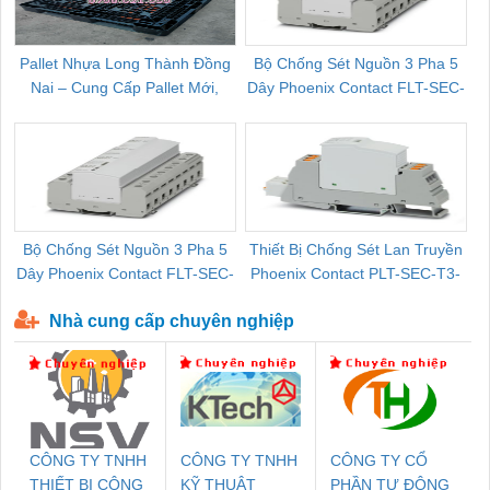
Pallet Nhựa Long Thành Đồng
Bộ Chống Sét Nguồn 3 Pha 5
Nai – Cung Cấp Pallet Mới,
Dây Phoenix Contact FLT-SEC-
C
Pallet Cũ Giá Tốt
P-T1-3S-264/50-FM - 2909589
Bộ Chống Sét Nguồn 3 Pha 5
Thiết Bị Chống Sét Lan Truyền
B
Dây Phoenix Contact FLT-SEC-
Phoenix Contact PLT-SEC-T3-
P-T1-3S-440/35-FM - 2908264
230-FM-PT - 2907928
Nhà cung cấp chuyên nghiệp
CÔNG TY TNHH
CÔNG TY TNHH
CÔNG TY CỔ
THIẾT BỊ CÔNG
KỸ THUẬT
PHẦN TỰ ĐỘNG