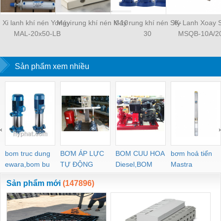
Xi lanh khí nén Yongyi
Máy rung khí nén K-10
Máy rung khí nén SK-
Xy Lanh Xoay
MAL-20x50-LB
30
MSQB-10A/2
Sản phẩm xem nhiều
‹
›
bom truc dung
BƠM ÁP LỰC
BOM CUU HOA
bơm hoả tiển
ewara,bom bu
TỰ ĐỘNG
Diesel,BOM
Mastra
ewara
CHUA CHAY
Sản phẩm mới
(147896)