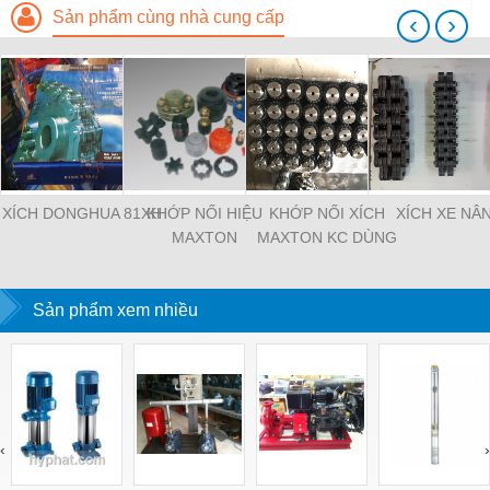
Sản phẩm cùng nhà cung cấp
‹
›
XÍCH DONGHUA 81XH
KHỚP NỐI HIỆU
KHỚP NỐI XÍCH
XÍCH XE NÂ
MAXTON
MAXTON KC DÙNG
TRONG MÁY MÓC
CÔNG NGHIỆP
Sản phẩm xem nhiều
‹
›