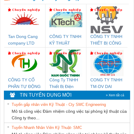
Tan Dong Cang
CÔNG TY TNHH
CÔNG TY TNHH
company LTD
KỸ THUẬT
THIẾT BỊ CÔNG
KTECH VIỆT
NGHIỆP NIHON
NAM
SETSUBI VIỆT
NAM
CÔNG TY CỔ
Công Ty TNHH
CONG TY TNHH
PHẦN TỰ ĐỘNG
Thiết Bị Điện
TM-DV DAI
TIẾN HƯNG
Nam Quốc Thịnh
DONG THANH
TIN TUYỂN DỤNG MỚI
» Xem tất cả
Tuyển gấp nhân viên Kỹ Thuật - Cty SMC Engineering
Mô tả công việc Đảm nhiệm công việc tại phòng kỹ thuật của
Công ty theo...
Tuyển Nhanh Nhân Viên Kỹ Thuật- SMC