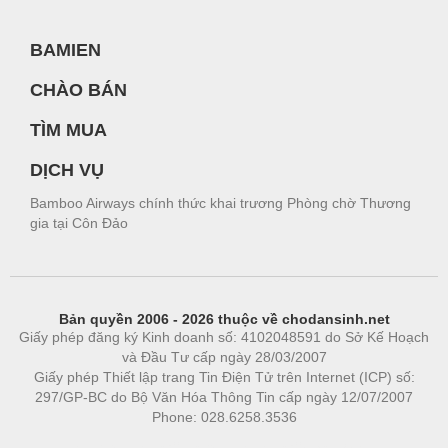
BAMIEN
CHÀO BÁN
TÌM MUA
DỊCH VỤ
Bamboo Airways chính thức khai trương Phòng chờ Thương
gia tại Côn Đảo
Bản quyền 2006 - 2026 thuộc về chodansinh.net
Giấy phép đăng ký Kinh doanh số: 4102048591 do Sở Kế Hoạch
và Đầu Tư cấp ngày 28/03/2007
Giấy phép Thiết lập trang Tin Điện Tử trên Internet (ICP) số:
297/GP-BC do Bộ Văn Hóa Thông Tin cấp ngày 12/07/2007
Phone: 028.6258.3536
Phòng trọ
|
https://bdsgroup.vn
https://kqxs123.com