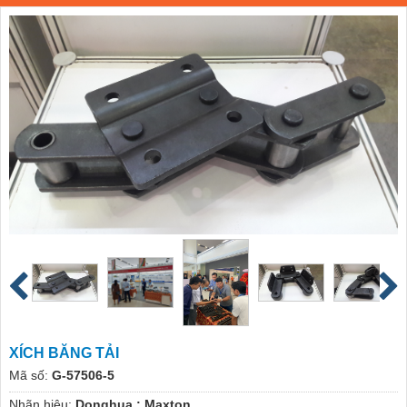
XÍCH BĂNG TẢI
Mã số:
G-57506-5
Nhãn hiệu:
Donghua ; Maxton