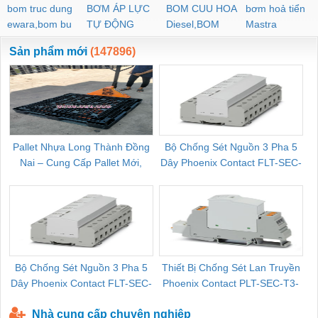
bom truc dung
BƠM ÁP LỰC
BOM CUU HOA
bơm hoả tiển
ewara,bom bu
TỰ ĐỘNG
Diesel,BOM
Mastra
ewara
CHUA CHAY
Sản phẩm mới
(147896)
Pallet Nhựa Long Thành Đồng
Bộ Chống Sét Nguồn 3 Pha 5
Nai – Cung Cấp Pallet Mới,
Dây Phoenix Contact FLT-SEC-
C
Pallet Cũ Giá Tốt
P-T1-3S-264/50-FM - 2909589
Bộ Chống Sét Nguồn 3 Pha 5
Thiết Bị Chống Sét Lan Truyền
B
Dây Phoenix Contact FLT-SEC-
Phoenix Contact PLT-SEC-T3-
P-T1-3S-440/35-FM - 2908264
230-FM-PT - 2907928
Nhà cung cấp chuyên nghiệp