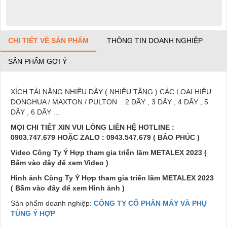
CHI TIẾT VỀ SẢN PHẨM
THÔNG TIN DOANH NGHIỆP
SẢN PHẨM GỢI Ý
XÍCH TẢI NẶNG NHIỀU DÃY ( NHIỀU TẦNG ) CÁC LOẠI HIỆU
DONGHUA / MAXTON / PULTON : 2 DÃY , 3 DÃY , 4 DÃY , 5
DÃY , 6 DÃY ...
MỌI CHI TIẾT XIN VUI LÒNG LIÊN HỆ HOTLINE :
0903.747.679 HOẶC ZALO : 0943.547.679 ( BẢO PHÚC )
Video Công Ty Ý Hợp tham gia triễn lãm METALEX 2023 (
Bấm vào đây để xem Video )
Hình ảnh Công Ty Ý Hợp tham gia triển lãm METALEX 2023
( Bấm vào đây để xem Hình ảnh )
Sản phẩm doanh nghiệp:
CÔNG TY CỔ PHẦN MÁY VÀ PHỤ
TÙNG Ý HỢP