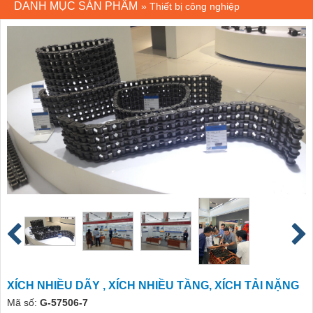
DANH MỤC SẢN PHẨM
»
Thiết bị công nghiệp
XÍCH NHIỀU DÃY , XÍCH NHIỀU TẦNG, XÍCH TẢI NẶNG
Mã số:
G-57506-7