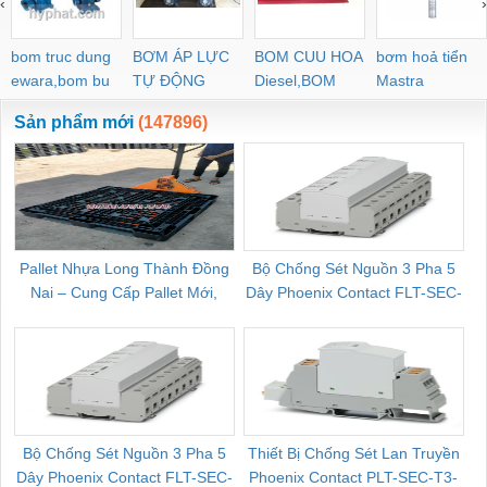
‹
›
bom truc dung
BƠM ÁP LỰC
BOM CUU HOA
bơm hoả tiển
ewara,bom bu
TỰ ĐỘNG
Diesel,BOM
Mastra
ewara
CHUA CHAY
Sản phẩm mới
(147896)
Pallet Nhựa Long Thành Đồng
Bộ Chống Sét Nguồn 3 Pha 5
Nai – Cung Cấp Pallet Mới,
Dây Phoenix Contact FLT-SEC-
C
Pallet Cũ Giá Tốt
P-T1-3S-264/50-FM - 2909589
Bộ Chống Sét Nguồn 3 Pha 5
Thiết Bị Chống Sét Lan Truyền
B
Dây Phoenix Contact FLT-SEC-
Phoenix Contact PLT-SEC-T3-