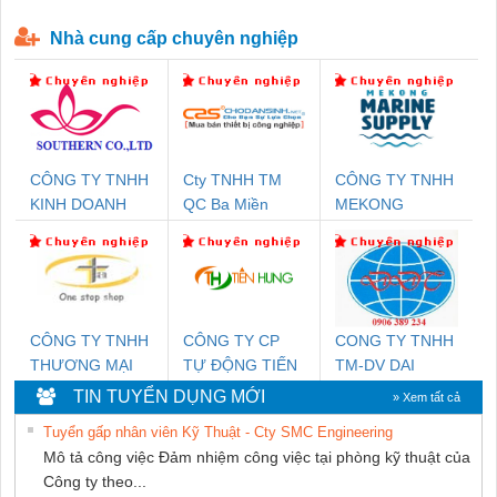
P-T1-3S-440/35-FM - 2908264
230-FM-PT - 2907928
Nhà cung cấp chuyên nghiệp
CÔNG TY TNHH
Cty TNHH TM
CÔNG TY TNHH
KINH DOANH
QC Ba Miền
MEKONG
DỊCH VỤ XNK
MARINE
PHƯƠNG NAM
SUPPLY
CÔNG TY TNHH
CÔNG TY CP
CONG TY TNHH
THƯƠNG MẠI
TỰ ĐỘNG TIẾN
TM-DV DAI
THIÊN ÂN VIỆT
HƯNG
DONG THANH
TIN TUYỂN DỤNG MỚI
» Xem tất cả
NAM
Tuyển gấp nhân viên Kỹ Thuật - Cty SMC Engineering
Mô tả công việc Đảm nhiệm công việc tại phòng kỹ thuật của
Công ty theo...