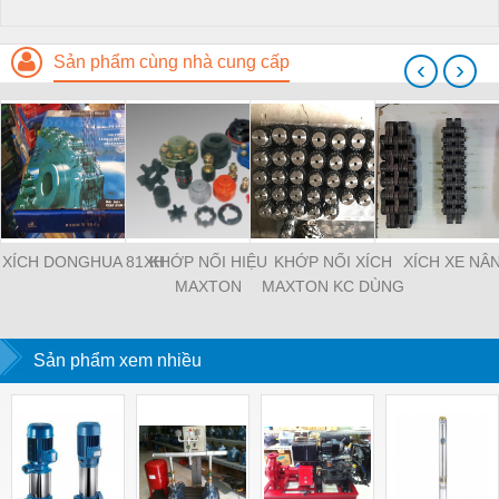
Sản phẩm cùng nhà cung cấp
‹
›
XÍCH DONGHUA 81XH
KHỚP NỐI HIỆU
KHỚP NỐI XÍCH
XÍCH XE NÂ
MAXTON
MAXTON KC DÙNG
TRONG MÁY MÓC
CÔNG NGHIỆP
Sản phẩm xem nhiều