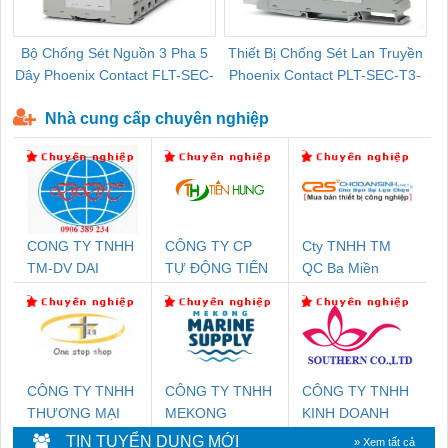
Bộ Chống Sét Nguồn 3 Pha 5
Thiết Bị Chống Sét Lan Truyền
B
Dây Phoenix Contact FLT-SEC-
Phoenix Contact PLT-SEC-T3-
P-T1-3S-440/35-FM - 2908264
230-FM-PT - 2907928
Nhà cung cấp chuyên nghiệp
CONG TY TNHH
CÔNG TY CP
Cty TNHH TM
TM-DV DAI
TỰ ĐỘNG TIẾN
QC Ba Miền
DONG THANH
HƯNG
CÔNG TY TNHH
CÔNG TY TNHH
CÔNG TY TNHH
THƯƠNG MẠI
MEKONG
KINH DOANH
THIÊN ÂN VIỆT
MARINE
DỊCH VỤ XNK
TIN TUYỂN DỤNG MỚI
» Xem tất cả