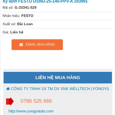
Xy lanh FESTO DSNU-25-140-PPV-A 193991
Mã số:
G-33341-529
Nhãn hiệu:
FESTO
Xuất xứ:
Đài Loan
Giá:
Liên hệ
EMAIL MUA HÀNG
LIÊN HỆ MUA HÀNG
CÔNG TY TNHH SX TM DV XNK WELLTECH (YONGYI)
0786 525 666
http://www.yongyiauto.com