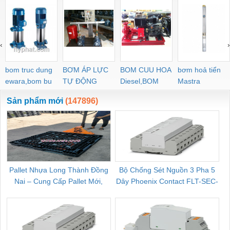
‹
›
bom truc dung
BƠM ÁP LỰC
BOM CUU HOA
bơm hoả tiển
ewara,bom bu
TỰ ĐỘNG
Diesel,BOM
Mastra
ewara
CHUA CHAY
Sản phẩm mới
(147896)
Pallet Nhựa Long Thành Đồng
Bộ Chống Sét Nguồn 3 Pha 5
Nai – Cung Cấp Pallet Mới,
Dây Phoenix Contact FLT-SEC-
C
Pallet Cũ Giá Tốt
P-T1-3S-264/50-FM - 2909589