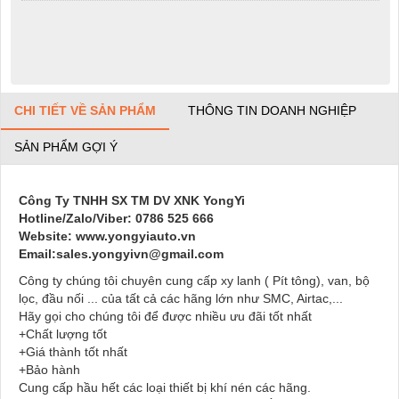
CHI TIẾT VỀ SẢN PHẨM
THÔNG TIN DOANH NGHIỆP
SẢN PHẨM GỢI Ý
Công Ty TNHH SX TM DV XNK YongYi
Hotline/Zalo/Viber: 0786 525 666
Website: www.yongyiauto.vn
Email:sales.yongyivn@gmail.com
Công ty chúng tôi chuyên cung cấp xy lanh ( Pít tông), van, bộ
lọc, đầu nối ... của tất cả các hãng lớn như SMC, Airtac,...
Hãy gọi cho chúng tôi để được nhiều ưu đãi tốt nhất
+Chất lượng tốt
+Giá thành tốt nhất
+Bảo hành
Cung cấp hầu hết các loại thiết bị khí nén các hãng.