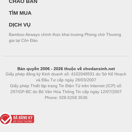
CHÀO BÁN
TÌM MUA
DỊCH VỤ
Bamboo Airways chính thức khai trương Phòng chờ Thương
gia tại Côn Đảo
Bản quyền 2006 - 2026 thuộc về chodansinh.net
Giấy phép đăng ký Kinh doanh số: 4102048591 do Sở Kế Hoạch
và Đầu Tư cấp ngày 28/03/2007
Giấy phép Thiết lập trang Tin Điện Tử trên Internet (ICP) số:
297/GP-BC do Bộ Văn Hóa Thông Tin cấp ngày 12/07/2007
Phone: 028.6258.3536
Phòng trọ
|
https://bdsgroup.vn
https://kqxs123.com