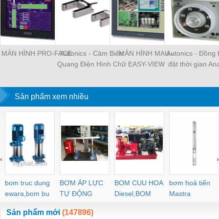
MÀN HÌNH PRO-FACE
Autonics - Cảm Biến
MÀN HÌNH MAU -
Autonics - Đồng 
Quang Điện Hình Chữ
EASY-VIEW
đặt thời gian Ana
U Vỏ Nhựa
On Delay
Sản phẩm xem nhiều
‹
›
bom truc dung
BƠM ÁP LỰC
BOM CUU HOA
bơm hoả tiển
ewara,bom bu
TỰ ĐỘNG
Diesel,BOM
Mastra
ewara
CHUA CHAY
Sản phẩm mới
(147896)