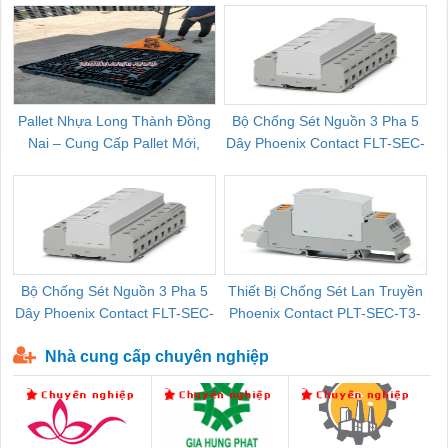
Pallet Nhựa Long Thành Đồng
Bộ Chống Sét Nguồn 3 Pha 5
Nai – Cung Cấp Pallet Mới,
Dây Phoenix Contact FLT-SEC-
C
Pallet Cũ Giá Tốt
P-T1-3S-264/50-FM - 2909589
Bộ Chống Sét Nguồn 3 Pha 5
Thiết Bị Chống Sét Lan Truyền
B
Dây Phoenix Contact FLT-SEC-
Phoenix Contact PLT-SEC-T3-
P-T1-3S-440/35-FM - 2908264
230-FM-PT - 2907928
Nhà cung cấp chuyên nghiệp