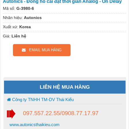
Autonics - Đồng hồ cài đặt thời gian Analog - On Delay
Mã số:
G-3980-6
Nhãn hiệu:
Autonics
Xuất xứ:
Korea
Giá:
Liên hệ
EMAIL MUA HÀNG
LIÊN HỆ MUA HÀNG
Công ty TNHH TM-DV Thái Kiểu
097.557.22.55/0908.77.17.97
www.autonicsthaikieu.com