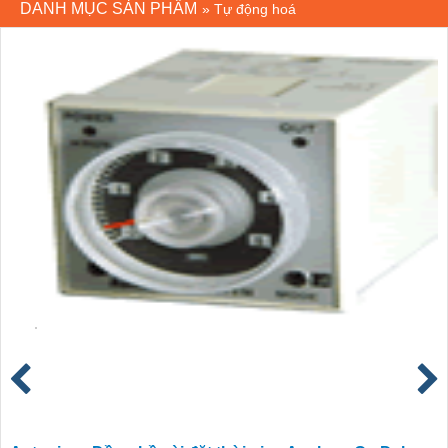
DANH MỤC SẢN PHẨM
»
Tự động hoá