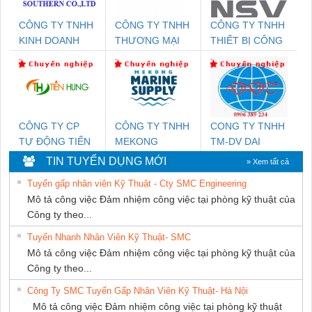
CÔNG TY TNHH
CÔNG TY TNHH
CÔNG TY TNHH
KINH DOANH
THƯƠNG MẠI
THIẾT BỊ CÔNG
DỊCH VỤ XNK
DỊCH VỤ KỸ
NGHIỆP NIHON
PHƯƠNG NAM
THUẬT ĐIỆN CƠ
SETSUBI VIỆT
GIA HƯNG
NAM
PHÁT
CÔNG TY CP
CÔNG TY TNHH
CONG TY TNHH
TỰ ĐỘNG TIẾN
MEKONG
TM-DV DAI
HƯNG
MARINE
DONG THANH
TIN TUYỂN DỤNG MỚI
» Xem tất cả
SUPPLY
Tuyển gấp nhân viên Kỹ Thuật - Cty SMC Engineering
Mô tả công việc Đảm nhiệm công việc tại phòng kỹ thuật của
Công ty theo...
Tuyển Nhanh Nhân Viên Kỹ Thuật- SMC
Mô tả công việc Đảm nhiệm công việc tại phòng kỹ thuật của
Công ty theo...
Công Ty SMC Tuyển Gấp Nhân Viên Kỹ Thuật- Hà Nội
Mô tả công việc Đảm nhiệm công việc tại phòng kỹ thuật