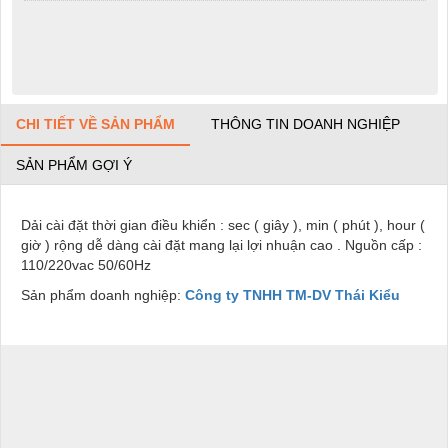
CHI TIẾT VỀ SẢN PHẨM
THÔNG TIN DOANH NGHIỆP
SẢN PHẨM GỢI Ý
Dải cài đặt thời gian điều khiển : sec ( giây ), min ( phút ), hour (
giờ ) rộng dễ dàng cài đặt mang lại lợi nhuận cao . Nguồn cấp :
110/220vac 50/60Hz
Sản phẩm doanh nghiệp:
Công ty TNHH TM-DV Thái Kiểu