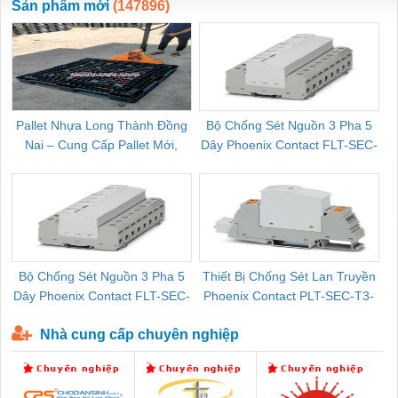
Sản phẩm mới
(147896)
Pallet Nhựa Long Thành Đồng
Bộ Chống Sét Nguồn 3 Pha 5
Nai – Cung Cấp Pallet Mới,
Dây Phoenix Contact FLT-SEC-
C
Pallet Cũ Giá Tốt
P-T1-3S-264/50-FM - 2909589
Bộ Chống Sét Nguồn 3 Pha 5
Thiết Bị Chống Sét Lan Truyền
B
Dây Phoenix Contact FLT-SEC-
Phoenix Contact PLT-SEC-T3-
P-T1-3S-440/35-FM - 2908264
230-FM-PT - 2907928
Nhà cung cấp chuyên nghiệp