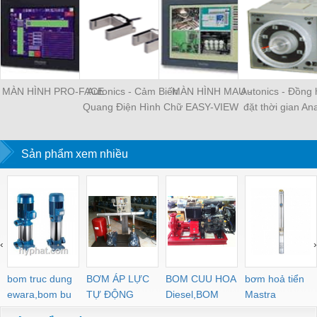
MÀN HÌNH PRO-FACE
Autonics - Cảm Biến
MÀN HÌNH MAU -
Autonics - Đồng 
Quang Điện Hình Chữ
EASY-VIEW
đặt thời gian Ana
U Vỏ Nhựa
On Delay
Sản phẩm xem nhiều
‹
›
bom truc dung
BƠM ÁP LỰC
BOM CUU HOA
bơm hoả tiển
ewara,bom bu
TỰ ĐỘNG
Diesel,BOM
Mastra
ewara
CHUA CHAY