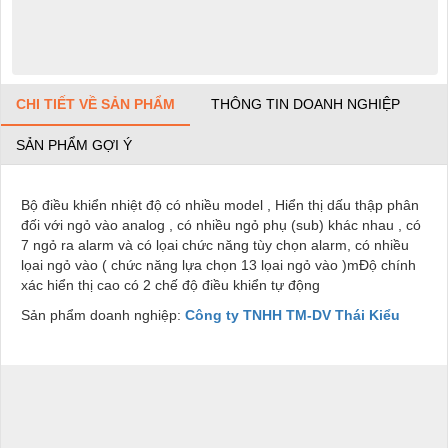
CHI TIẾT VỀ SẢN PHẨM
THÔNG TIN DOANH NGHIỆP
SẢN PHẨM GỢI Ý
Bộ điều khiển nhiệt độ có nhiều model , Hiển thị dấu thập phân
đối với ngỏ vào analog , có nhiều ngỏ phụ (sub) khác nhau , có
7 ngỏ ra alarm và có lọai chức năng tùy chọn alarm, có nhiều
lọai ngỏ vào ( chức năng lựa chọn 13 lọai ngỏ vào )mĐộ chính
xác hiển thị cao có 2 chế độ điều khiển tự động
Sản phẩm doanh nghiệp:
Công ty TNHH TM-DV Thái Kiểu