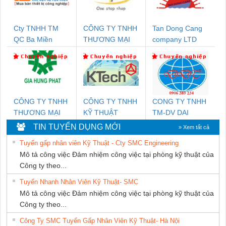
Cty TNHH TM
CÔNG TY TNHH
Tan Dong Cang
QC Ba Miền
THƯƠNG MẠI
company LTD
THIÊN ÂN VIỆT
NAM
CÔNG TY TNHH
CÔNG TY TNHH
CONG TY TNHH
THƯƠNG MẠI
KỸ THUẬT
TM-DV DAI
DỊCH VỤ KỸ
KTECH VIỆT
DONG THANH
TIN TUYỂN DỤNG MỚI
» Xem tất cả
THUẬT ĐIỆN CƠ
NAM
Tuyển gấp nhân viên Kỹ Thuật - Cty SMC Engineering
GIA HƯNG PHÁT
Mô tả công việc Đảm nhiệm công việc tại phòng kỹ thuật của
Công ty theo...
Tuyển Nhanh Nhân Viên Kỹ Thuật- SMC
Mô tả công việc Đảm nhiệm công việc tại phòng kỹ thuật của
Công ty theo...
Công Ty SMC Tuyển Gấp Nhân Viên Kỹ Thuật- Hà Nội