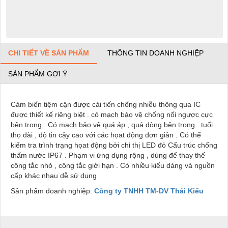
CHI TIẾT VỀ SẢN PHẨM
THÔNG TIN DOANH NGHIỆP
SẢN PHẨM GỢI Ý
Cảm biến tiệm cận được cải tiến chống nhiễu thông qua IC
được thiết kế riêng biệt . có mạch bảo vệ chống nối ngược cực
bên trong . Có mạch bảo vệ quá áp , quá dòng bên trong . tuổi
thọ dài , độ tin cậy cao với các họat động đơn giản . Có thể
kiểm tra trình trạng họat động bởi chỉ thị LED đỏ Cấu trúc chống
thấm nước IP67 . Phạm vi ứng dụng rộng , dùng để thay thế
công tắc nhỏ , công tắc giới hạn . Có nhiều kiểu dáng và nguồn
cấp khác nhau dễ sử dụng
Sản phẩm doanh nghiệp:
Công ty TNHH TM-DV Thái Kiểu