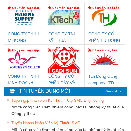
CÔNG TY TNHH
CÔNG TY TNHH
CÔNG TY CỔ
MEKONG
KỸ THUẬT
PHẦN TỰ ĐỘNG
MARINE SUPPLY
KTECH VIỆT
TIẾN HƯNG
NAM
CÔNG TY TNHH
CÔNG TY CỔ
Tan Dong Cang
KINH DOANH
PHẦN DÂY VÀ
company LTD
DỊCH VỤ XNK
CÁP ĐIỆN
TIN TUYỂN DỤNG MỚI
» Xem tất cả
PHƯƠNG NAM
THƯỢNG ĐÌNH
Tuyển gấp nhân viên Kỹ Thuật - Cty SMC Engineering
Mô tả công việc Đảm nhiệm công việc tại phòng kỹ thuật của
Công ty theo...
Tuyển Nhanh Nhân Viên Kỹ Thuật- SMC
Mô tả công việc Đảm nhiệm công việc tại phòng kỹ thuật của