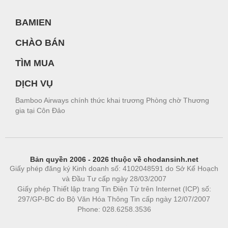
BAMIEN
CHÀO BÁN
TÌM MUA
DỊCH VỤ
Bamboo Airways chính thức khai trương Phòng chờ Thương
gia tại Côn Đảo
Bản quyền 2006 - 2026 thuộc về chodansinh.net
Giấy phép đăng ký Kinh doanh số: 4102048591 do Sở Kế Hoạch
và Đầu Tư cấp ngày 28/03/2007
Giấy phép Thiết lập trang Tin Điện Tử trên Internet (ICP) số:
297/GP-BC do Bộ Văn Hóa Thông Tin cấp ngày 12/07/2007
Phone: 028.6258.3536
Phòng trọ
|
https://bdsgroup.vn
https://kqxs123.com