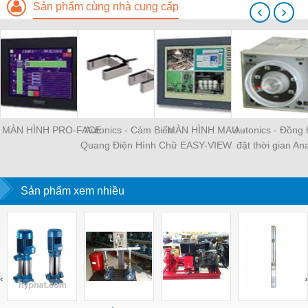
Sản phẩm cùng nhà cung cấp
‹
›
MÀN HÌNH PRO-FACE
Autonics - Cảm Biến
MÀN HÌNH MAU -
Autonics - Đồng 
Quang Điện Hình Chữ
EASY-VIEW
đặt thời gian Ana
U Vỏ Nhựa
On Delay
Sản phẩm xem nhiều
‹
›