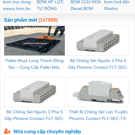
bom truc dung
BƠM ÁP LỰC
BOM CUU HOA
bơm hoả tiển
ewara,bom bu
TỰ ĐỘNG
Diesel,BOM
Mastra
ewara
CHUA CHAY
Sản phẩm mới
(147896)
Pallet Nhựa Long Thành Đồng
Bộ Chống Sét Nguồn 3 Pha 5
Nai – Cung Cấp Pallet Mới,
Dây Phoenix Contact FLT-SEC-
C
Pallet Cũ Giá Tốt
P-T1-3S-264/50-FM - 2909589
Bộ Chống Sét Nguồn 3 Pha 5
Thiết Bị Chống Sét Lan Truyền
B
Dây Phoenix Contact FLT-SEC-
Phoenix Contact PLT-SEC-T3-
P-T1-3S-440/35-FM - 2908264
230-FM-PT - 2907928
Nhà cung cấp chuyên nghiệp