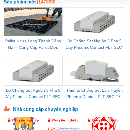
Sản phẩm mới
(147896)
Pallet Nhựa Long Thành Đồng
Bộ Chống Sét Nguồn 3 Pha 5
Nai – Cung Cấp Pallet Mới,
Dây Phoenix Contact FLT-SEC-
C
Pallet Cũ Giá Tốt
P-T1-3S-264/50-FM - 2909589
Bộ Chống Sét Nguồn 3 Pha 5
Thiết Bị Chống Sét Lan Truyền
B
Dây Phoenix Contact FLT-SEC-
Phoenix Contact PLT-SEC-T3-
P-T1-3S-440/35-FM - 2908264
230-FM-PT - 2907928
Nhà cung cấp chuyên nghiệp