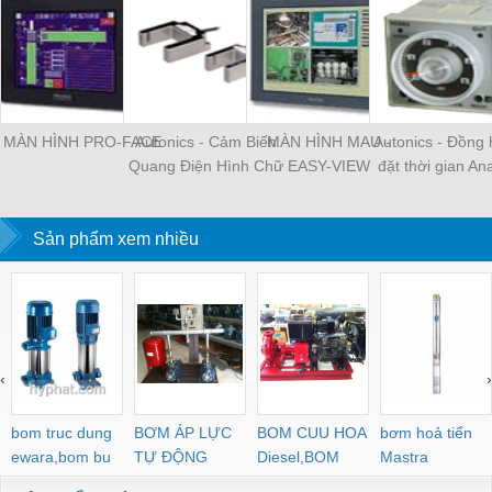
MÀN HÌNH PRO-FACE
Autonics - Cảm Biến
MÀN HÌNH MAU -
Autonics - Đồng 
Quang Điện Hình Chữ
EASY-VIEW
đặt thời gian Ana
U Vỏ Nhựa
On Delay
Sản phẩm xem nhiều
‹
›
bom truc dung
BƠM ÁP LỰC
BOM CUU HOA
bơm hoả tiển
ewara,bom bu
TỰ ĐỘNG
Diesel,BOM
Mastra
ewara
CHUA CHAY