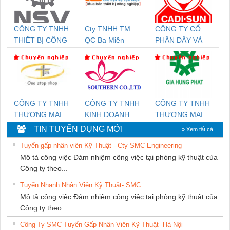
CÔNG TY TNHH
Cty TNHH TM
CÔNG TY CỔ
THIẾT BỊ CÔNG
QC Ba Miền
PHẦN DÂY VÀ
NGHIỆP NIHON
CÁP ĐIỆN
SETSUBI VIỆT
THƯỢNG ĐÌNH
NAM
CÔNG TY TNHH
CÔNG TY TNHH
CÔNG TY TNHH
THƯƠNG MẠI
KINH DOANH
THƯƠNG MẠI
THIÊN ÂN VIỆT
DỊCH VỤ XNK
DỊCH VỤ KỸ
TIN TUYỂN DỤNG MỚI
» Xem tất cả
NAM
PHƯƠNG NAM
THUẬT ĐIỆN CƠ
Tuyển gấp nhân viên Kỹ Thuật - Cty SMC Engineering
GIA HƯNG
Mô tả công việc Đảm nhiệm công việc tại phòng kỹ thuật của
PHÁT
Công ty theo...
Tuyển Nhanh Nhân Viên Kỹ Thuật- SMC
Mô tả công việc Đảm nhiệm công việc tại phòng kỹ thuật của
Công ty theo...
Công Ty SMC Tuyển Gấp Nhân Viên Kỹ Thuật- Hà Nội