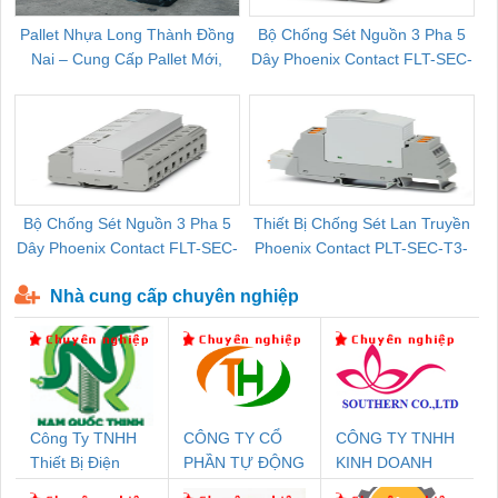
Pallet Nhựa Long Thành Đồng
Bộ Chống Sét Nguồn 3 Pha 5
Nai – Cung Cấp Pallet Mới,
Dây Phoenix Contact FLT-SEC-
C
Pallet Cũ Giá Tốt
P-T1-3S-264/50-FM - 2909589
Bộ Chống Sét Nguồn 3 Pha 5
Thiết Bị Chống Sét Lan Truyền
B
Dây Phoenix Contact FLT-SEC-
Phoenix Contact PLT-SEC-T3-
P-T1-3S-440/35-FM - 2908264
230-FM-PT - 2907928
Nhà cung cấp chuyên nghiệp
Công Ty TNHH
CÔNG TY CỔ
CÔNG TY TNHH
Thiết Bị Điện
PHẦN TỰ ĐỘNG
KINH DOANH
Nam Quốc Thịnh
TIẾN HƯNG
DỊCH VỤ XNK