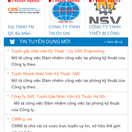
PHƯƠNG NAM
Cty TNHH TM
CONG TY TNHH
CÔNG TY TNHH
QC Ba Miền
TM-DV DAI
THIẾT BỊ CÔNG
DONG THANH
NGHIỆP NIHON
TIN TUYỂN DỤNG MỚI
» Xem tất cả
SETSUBI VIỆT
Tuyển gấp nhân viên Kỹ Thuật - Cty SMC Engineering
NAM
Mô tả công việc Đảm nhiệm công việc tại phòng kỹ thuật của
Công ty theo...
Tuyển Nhanh Nhân Viên Kỹ Thuật- SMC
Mô tả công việc Đảm nhiệm công việc tại phòng kỹ thuật của
Công ty theo...
Công Ty SMC Tuyển Gấp Nhân Viên Kỹ Thuật- Hà Nội
Mô tả công việc Đảm nhiệm công việc tại phòng kỹ thuật
của Công ty...
CM88 jp net
CM88 là nhà cái cá cược trực tuyến uy tín, sở hữu thế giới