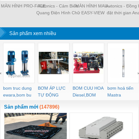
MÀN HÌNH PRO-FACE
Autonics - Cảm Biến
MÀN HÌNH MAU -
Autonics - Đồng 
Quang Điện Hình Chữ
EASY-VIEW
đặt thời gian Ana
U Vỏ Nhựa
On Delay
Sản phẩm xem nhiều
‹
›
bom truc dung
BƠM ÁP LỰC
BOM CUU HOA
bơm hoả tiển
ewara,bom bu
TỰ ĐỘNG
Diesel,BOM
Mastra
ewara
CHUA CHAY
Sản phẩm mới
(147896)