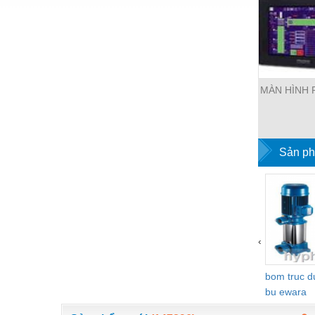
Hóa chất-Trang thiết bị
Kệ công nghiệp
Khí nén - Thiết bị
Khuôn mẫu - Phụ tùng
MÀN HÌNH 
Lọc công nghiệp
Máy công cụ - Phụ tùng
Sản ph
Mỏ - Trang thiết bị
Mô tơ - Hộp số
Môi trường - Thiết bị
Nâng hạ - Trang thiết bị
‹
Nội - Ngoại thất - văn phòng
bom truc 
Nồi hơi - Trang thiết bị
bu ewara
Nông nghiệp - Thiết bị