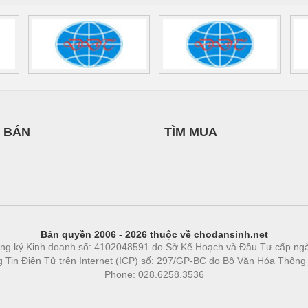
 BÁN
TÌM MUA
Bản quyền 2006 - 2026 thuộc về chodansinh.net
ng ký Kinh doanh số: 4102048591 do Sở Kế Hoạch và Đầu Tư cấp ng
ng Tin Điện Tử trên Internet (ICP) số: 297/GP-BC do Bộ Văn Hóa Thông
Phone: 028.6258.3536
Phòng trọ
|
https://bdsgroup.vn
https://kqxs123.com