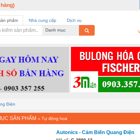
 hàng)
Sản phẩm
Nhà cung cấp
Dịch vụ
Danh mục
V
ang Điện
MỤC SẢN PHẨM
»
Tự động hoá
Autonics - Cảm Biến Quang Điện
Mã số:
G-3980-13