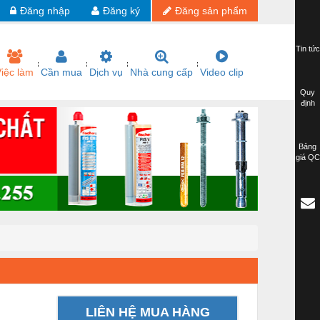
Đăng nhập
Đăng ký
Đăng sản phẩm
Tin tức
iệc làm
Cần mua
Dịch vụ
Nhà cung cấp
Video clip
Quy
định
Bảng
giá QC
LIÊN HỆ MUA HÀNG