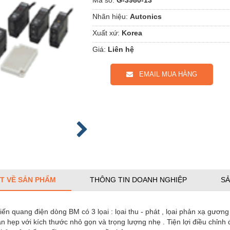
Nhãn hiệu:
Autonics
Xuất xứ:
Korea
Giá:
Liên hệ
EMAIL MUA HÀNG
ẾT VỀ SẢN PHẨM
THÔNG TIN DOANH NGHIỆP
SẢ
ến quang điện dòng BM có 3 lọai : lọai thu - phát , lọai phản xạ gương 
n hẹp với kích thước nhỏ gọn và trọng lượng nhẹ . Tiện lợi điều chỉnh 