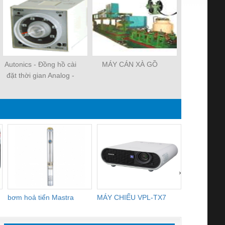
Autonics - Đồng hồ cài
MÁY CÁN XÀ GỒ
Autonics - 
đặt thời gian Analog -
Vòng Q
On Delay
›
bơm hoả tiển Mastra
MÁY CHIẾU VPL-TX7
BOM DINH
WHITE