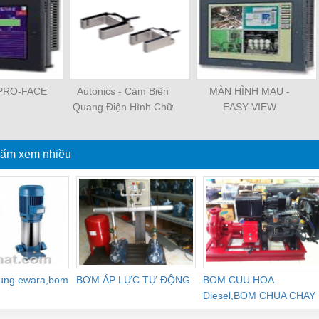
PRO-FACE
Autonics - Cảm Biến
MÀN HÌNH MAU -
Quang Điện Hình Chữ
EASY-VIEW
U Vỏ Nhựa
ẩm xem nhiều
dung ewara,bom
BƠM ÁP LỰC TỰ ĐỘNG
BOM CUU HOA
Diesel,BOM CHUA CHAY