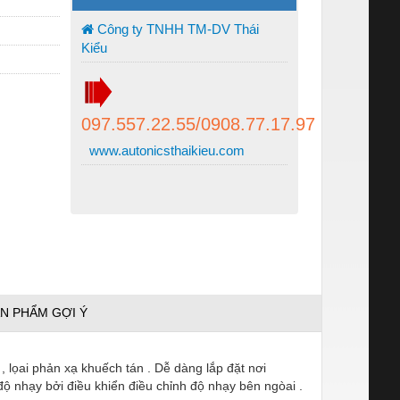
Công ty TNHH TM-DV Thái
Kiểu
097.557.22.55/0908.77.17.97
www.autonicsthaikieu.com
N PHẨM GỢI Ý
, lọai phản xạ khuếch tán . Dễ dàng lắp đặt nơi
độ nhạy bởi điều khiển điều chỉnh độ nhạy bên ngòai .