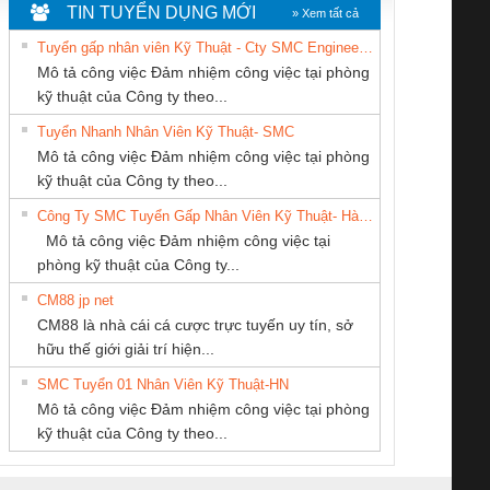
TIN TUYỂN DỤNG MỚI
» Xem tất cả
Tuyển gấp nhân viên Kỹ Thuật - Cty SMC Engineering
Mô tả công việc Đảm nhiệm công việc tại phòng
kỹ thuật của Công ty theo...
Tuyển Nhanh Nhân Viên Kỹ Thuật- SMC
CÔNG TY TNHH
CONG TY TNHH
CÔNG TY CP TỰ
 Le An Toàn
Bộ giám sát chuỗi
Bộ giám sát dòng
Bộ ng
Mô tả công việc Đảm nhiệm công việc tại phòng
KỸ THUẬT KTECH
TM-DV DAI DONG
ĐỘNG TIẾN
enix Contact
tấm pin
điện chuỗi
ray W
kỹ thuật của Công ty theo...
VIỆT NAM
THANH
HƯNG
6960 – PSR-
TRANSCLINIC 16I+
TRANSCLINIC 16I+
BAS 
Công Ty SMC Tuyển Gấp Nhân Viên Kỹ Thuật- Hà Nội
SCP-
1K5 L (2433950000)
(2008130000)
(28
Mô tả công việc Đảm nhiệm công việc tại
/FSP/2X1/1X2
phòng kỹ thuật của Công ty...
CM88 jp net
Công ty TNHH
CÔNG TY TNHH
CÔNG TY CỔ
CM88 là nhà cái cá cược trực tuyến uy tín, sở
Thương Mại SX Ba
THƯƠNG MẠI
PHẦN TỰ ĐỘNG
iám sát chuỗi
Bộ chỉnh lưu nguồn
Nẹp nhôm chống
Bộ c
hữu thế giới giải trí hiện...
Miền
DỊCH VỤ KỸ
TIẾN HƯNG
tấm pin
điện TRANSCLINIC
trơn Đà Nẵng
giám 
THUẬT ĐIỆN CƠ
SMC Tuyển 01 Nhân Viên Kỹ Thuật-HN
SCLINIC 16I+
BKE 1K5.4
Sola
GIA HƯNG PHÁT
Mô tả công việc Đảm nhiệm công việc tại phòng
 (2502520000)
(7791400879)2. Giá
TRAN
kỹ thuật của Công ty theo...
1K5.4