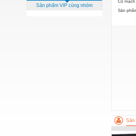
Có mạch 
Sản phẩm VIP cùng nhóm
Dịch vụ - Thi công
Sản phẩm
Điện công nghiệp
Điện gia dụng
Điện Lạnh
Đóng tàu Thiết bị
Đúc chính xác Thiết bị
Dụng cụ cầm tay
Dụng cụ cắt gọt
Dụng cụ điện
Dụng cụ đo
Gỗ - Trang thiết bị
Sản 
Hàn cắt - Thiết bị