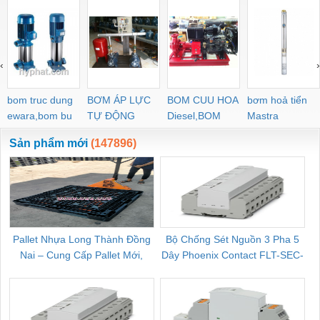
‹
›
bom truc dung
BƠM ÁP LỰC
BOM CUU HOA
bơm hoả tiển
ewara,bom bu
TỰ ĐỘNG
Diesel,BOM
Mastra
ewara
CHUA CHAY
Sản phẩm mới
(147896)
Pallet Nhựa Long Thành Đồng
Bộ Chống Sét Nguồn 3 Pha 5
Nai – Cung Cấp Pallet Mới,
Dây Phoenix Contact FLT-SEC-
C
Pallet Cũ Giá Tốt
P-T1-3S-264/50-FM - 2909589