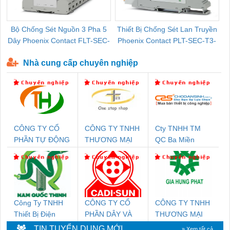
Bộ Chống Sét Nguồn 3 Pha 5
Thiết Bị Chống Sét Lan Truyền
B
Dây Phoenix Contact FLT-SEC-
Phoenix Contact PLT-SEC-T3-
P-T1-3S-440/35-FM - 2908264
230-FM-PT - 2907928
Nhà cung cấp chuyên nghiệp
CÔNG TY CỔ
CÔNG TY TNHH
Cty TNHH TM
PHẦN TỰ ĐỘNG
THƯƠNG MẠI
QC Ba Miền
TIẾN HƯNG
THIÊN ÂN VIỆT
NAM
Công Ty TNHH
CÔNG TY CỔ
CÔNG TY TNHH
Thiết Bị Điện
PHẦN DÂY VÀ
THƯƠNG MẠI
Nam Quốc Thịnh
CÁP ĐIỆN
DỊCH VỤ KỸ
TIN TUYỂN DỤNG MỚI
» Xem tất cả