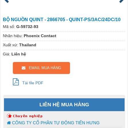
BỘ NGUỒN QUINT - 2866705 - QUINT-PS/3AC/24DC/10
Mã số:
G-59732-93
Nhãn hiệu:
Phoenix Contact
Xuất xứ:
Thailand
Giá:
Liên hệ
EMAIL MUA HÀNG
Tải file PDF
LIÊN HỆ MUA HÀNG
CÔNG TY CỔ PHẦN TỰ ĐỘNG TIẾN HƯNG