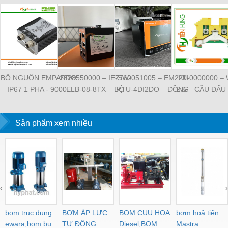
BỘ NGUỒN EMPARRO
2828550000 – IE-SW-
7760051005 – EM220-
1010000000 –
IP67 1 PHA - 9000-
ELB-08-8TX – BỘ
RTU-4DI2DO – ĐỒNG
2.5 – CẦU ĐẤU
11112-1962020 -
CHIA MẠNG 8 CỔNG
HỒ ĐO DÒNG ĐIỆN,
NỐI ĐẤT –
EMPARRO IP67
RJ45 – WEIDMULLER
ĐO ĐIỆN ÁP –
WEIDMULLE
POWER SUPPLY 1-
Sản phẩm xem nhiều
WEIDMULLER
TIENHUNGTE
PHASE
‹
›
bom truc dung
BƠM ÁP LỰC
BOM CUU HOA
bơm hoả tiển
ewara,bom bu
TỰ ĐỘNG
Diesel,BOM
Mastra