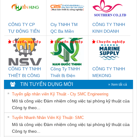
CÔNG TY CP
Cty TNHH TM
CÔNG TY TNHH
TỰ ĐỘNG TIẾN
QC Ba Miền
KINH DOANH
HƯNG
DỊCH VỤ XNK
PHƯƠNG NAM
CÔNG TY TNHH
Công Ty TNHH
CÔNG TY TNHH
THIẾT BỊ CÔNG
Thiết Bị Điện
MEKONG
NGHIỆP NIHON
Nam Quốc Thịnh
MARINE
TIN TUYỂN DỤNG MỚI
» Xem tất cả
SETSUBI VIỆT
SUPPLY
Tuyển gấp nhân viên Kỹ Thuật - Cty SMC Engineering
NAM
Mô tả công việc Đảm nhiệm công việc tại phòng kỹ thuật của
Công ty theo...
Tuyển Nhanh Nhân Viên Kỹ Thuật- SMC
Mô tả công việc Đảm nhiệm công việc tại phòng kỹ thuật của
Công ty theo...