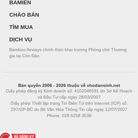
BAMIEN
CHÀO BÁN
TÌM MUA
DỊCH VỤ
Bamboo Airways chính thức khai trương Phòng chờ Thương
gia tại Côn Đảo
Bản quyền 2006 - 2026 thuộc về chodansinh.net
Giấy phép đăng ký Kinh doanh số: 4102048591 do Sở Kế Hoạch
và Đầu Tư cấp ngày 28/03/2007
Giấy phép Thiết lập trang Tin Điện Tử trên Internet (ICP) số:
297/GP-BC do Bộ Văn Hóa Thông Tin cấp ngày 12/07/2007
Phone: 028.6258.3536
Phòng trọ
|
https://bdsgroup.vn
https://kqxs123.com