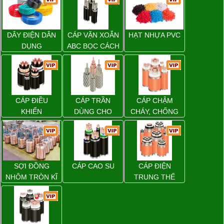
DÂY ĐIỆN DÂN
CÁP VẶN XOẮN
HẠT NHỰA PVC
DỤNG
ABC BỌC CÁCH
ĐIỆN XLPE
CÁP ĐIỀU
CÁP TRẦN
CÁP CHẬM
KHIỂN
DÙNG CHO
CHÁY, CHỐNG
ĐƯỜNG DÂY
CHÁY
TẢI ĐIỆN TRÊN
KHÔNG
SỢI ĐỒNG
CÁP CAO SU
CÁP ĐIỆN
NHÔM TRÒN KĨ
TRUNG THẾ
THUẬT ĐIỆN