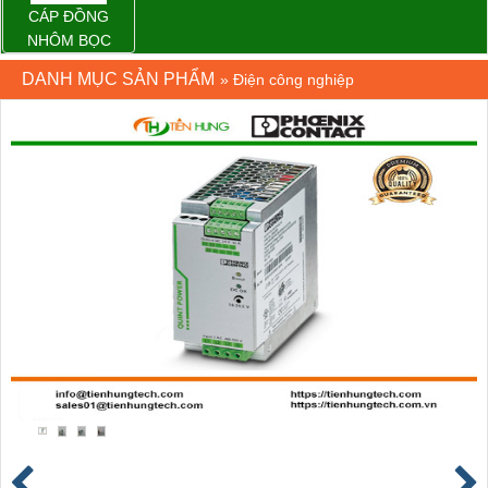
CÁP ĐỒNG
NHÔM BỌC
DANH MỤC SẢN PHẨM
»
Điện công nghiệp