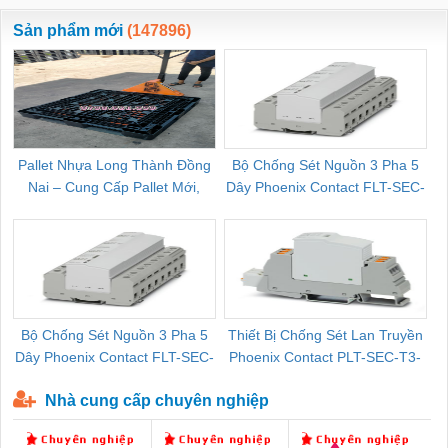
ewara
CHUA CHAY
Sản phẩm mới
(147896)
Pallet Nhựa Long Thành Đồng
Bộ Chống Sét Nguồn 3 Pha 5
Nai – Cung Cấp Pallet Mới,
Dây Phoenix Contact FLT-SEC-
C
Pallet Cũ Giá Tốt
P-T1-3S-264/50-FM - 2909589
Bộ Chống Sét Nguồn 3 Pha 5
Thiết Bị Chống Sét Lan Truyền
B
Dây Phoenix Contact FLT-SEC-
Phoenix Contact PLT-SEC-T3-
P-T1-3S-440/35-FM - 2908264
230-FM-PT - 2907928
Nhà cung cấp chuyên nghiệp