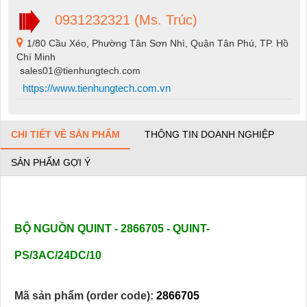
0931232321 (Ms. Trúc)
1/80 Cầu Xéo, Phường Tân Sơn Nhì, Quận Tân Phú, TP. Hồ
Chí Minh
sales01@tienhungtech.com
https://www.tienhungtech.com.vn
CHI TIẾT VỀ SẢN PHẨM
THÔNG TIN DOANH NGHIỆP
SẢN PHẨM GỢI Ý
BỘ NGUỒN QUINT - 2866705 - QUINT-
PS/3AC/24DC/10
Mã sản phẩm (order code):
2866705