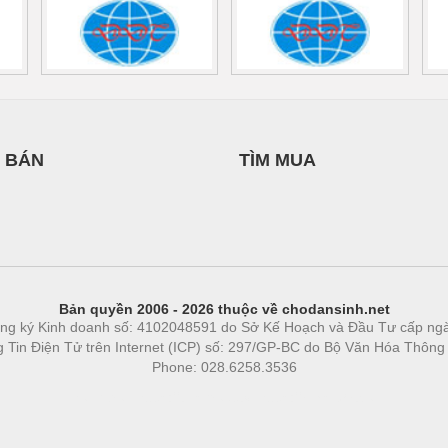
 BÁN
TÌM MUA
Bản quyền 2006 - 2026 thuộc về chodansinh.net
ng ký Kinh doanh số: 4102048591 do Sở Kế Hoạch và Đầu Tư cấp ng
ng Tin Điện Tử trên Internet (ICP) số: 297/GP-BC do Bộ Văn Hóa Thông
Phone: 028.6258.3536
Phòng trọ
|
https://bdsgroup.vn
https://kqxs123.com