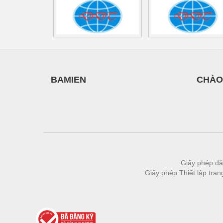
Vật liệu xây dựng
Vòng bi - Bạc đạn
Xe hơi - Phụ tùng
Xe máy - Phụ tùng
BAMIEN
CHÀO
Xe tải - phụ tùng
Y khoa - Trang thiết bị
Giấy phép đă
Giấy phép Thiết lập tra