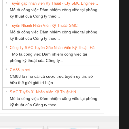
Tuyển gấp nhân viên Kỹ Thuật - Cty SMC Engineering
Mô tả công việc Đảm nhiệm công việc tại phòng
kỹ thuật của Công ty theo...
Tuyển Nhanh Nhân Viên Kỹ Thuật- SMC
CÔNG TY TNHH
CÔNG TY TNHH
CONG TY TNHH
 Le An Toàn
Bộ giám sát chuỗi
Bộ giám sát dòng
Bộ ng
Mô tả công việc Đảm nhiệm công việc tại phòng
THIẾT BỊ CÔNG
THƯƠNG MẠI
TM-DV DAI DONG
enix Contact
tấm pin
điện chuỗi
ray W
kỹ thuật của Công ty theo...
NGHIỆP NIHON
THIÊN ÂN VIỆT
THANH
6960 – PSR-
TRANSCLINIC 16I+
TRANSCLINIC 16I+
BAS 
Công Ty SMC Tuyển Gấp Nhân Viên Kỹ Thuật- Hà Nội
SETSUBI VIỆT
NAM
SCP-
1K5 L (2433950000)
(2008130000)
(28
Mô tả công việc Đảm nhiệm công việc tại
NAM
/FSP/2X1/1X2
phòng kỹ thuật của Công ty...
CM88 jp net
CÔNG TY CP TỰ
CÔNG TY TNHH
CÔNG TY CỔ
CM88 là nhà cái cá cược trực tuyến uy tín, sở
ĐỘNG TIẾN
KỸ THUẬT KTECH
PHẦN DÂY VÀ
iám sát chuỗi
Bộ chỉnh lưu nguồn
Nẹp nhôm chống
Bộ c
hữu thế giới giải trí hiện...
HƯNG
VIỆT NAM
CÁP ĐIỆN
tấm pin
điện TRANSCLINIC
trơn Đà Nẵng
giám 
THƯỢNG ĐÌNH
SMC Tuyển 01 Nhân Viên Kỹ Thuật-HN
SCLINIC 16I+
BKE 1K5.4
Sola
Mô tả công việc Đảm nhiệm công việc tại phòng
 (2502520000)
(7791400879)2. Giá
TRAN
kỹ thuật của Công ty theo...
1K5.4