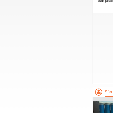
Sản phẩm
Hóa chất-Trang thiết bị
Kệ công nghiệp
Khí nén - Thiết bị
Khuôn mẫu - Phụ tùng
Lọc công nghiệp
Máy công cụ - Phụ tùng
Mỏ - Trang thiết bị
Mô tơ - Hộp số
Môi trường - Thiết bị
Nâng hạ - Trang thiết bị
Sản 
Nội - Ngoại thất - văn phòng
Nồi hơi - Trang thiết bị
Nông nghiệp - Thiết bị