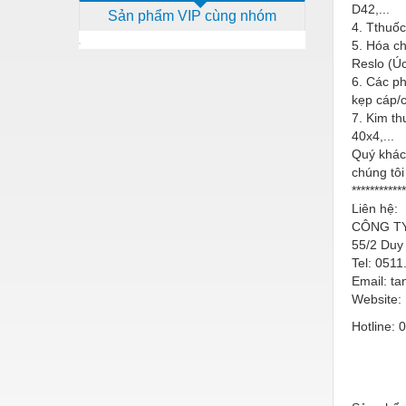
D42,...
Sản phẩm VIP cùng nhóm
Dịch vụ - Thi công
4. Tthuốc
5. Hóa ch
Điện công nghiệp
Reslo (Ú
6. Các ph
Điện gia dụng
kẹp cáp/
Điện Lạnh
7. Kim th
40x4,...
Đóng tàu Thiết bị
Quý khác
chúng tôi
Đúc chính xác Thiết bị
************
Liên hệ:
Dụng cụ cầm tay
CÔNG TY
55/2 Duy
Dụng cụ cắt gọt
Tel: 051
Dụng cụ điện
Email: t
Website:
Dụng cụ đo
Hotline:
Gỗ - Trang thiết bị
Hàn cắt - Thiết bị