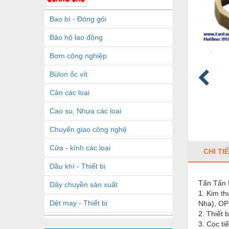
Bao bì - Đóng gói
Bảo hộ lao động
Bơm công nghiệp
Bùlon ốc vít
Cân các loại
Cao su, Nhựa các loại
Chuyển giao công nghệ
Cửa - kính các loại
CHI TI
Dầu khí - Thiết bị
Tấn Tấn 
Dây chuyền sản xuất
1. Kim th
Dệt may - Thiết bị
Nha), OP
2. Thiết 
Dầu mỡ công nghiệp
3. Cọc t