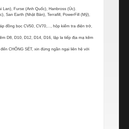
ái Lan), Furse (Anh Quốc), Hanbross (Úc).
 San Earth (Nhật Bản), Terrafill, PowerFill (Mỹ),
cáp đồng bọc CV50, CV70,..., hộp kiểm tra điện trở,
kẽm D8, D10, D12, D14, D16, lập la tiếp địa mạ kẽm
 đến CHỐNG SÉT, xin đừng ngần ngại liên hệ với