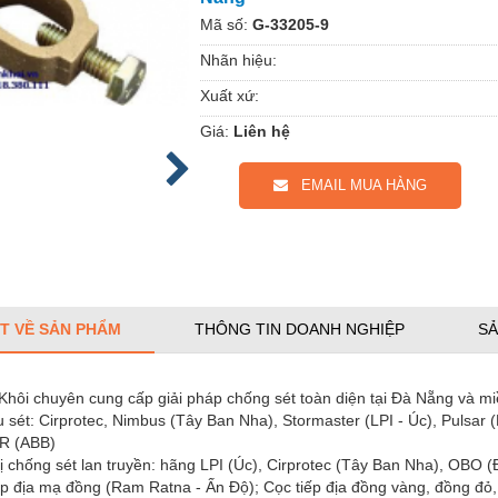
Mã số:
G-33205-9
Nhãn hiệu:
Xuất xứ:
Giá:
Liên hệ
EMAIL MUA HÀNG
ẾT VỀ SẢN PHẨM
THÔNG TIN DOANH NGHIỆP
SẢ
Khôi chuyên cung cấp giải pháp chống sét toàn diện tại Đà Nẵng và mi
u sét: Cirprotec, Nimbus (Tây Ban Nha), Stormaster (LPI - Úc), Pulsar 
R (ABB)
bị chống sét lan truyền: hãng LPI (Úc), Cirprotec (Tây Ban Nha), OBO 
iếp địa mạ đồng (Ram Ratna - Ấn Độ); Cọc tiếp địa đồng vàng, đồng đ