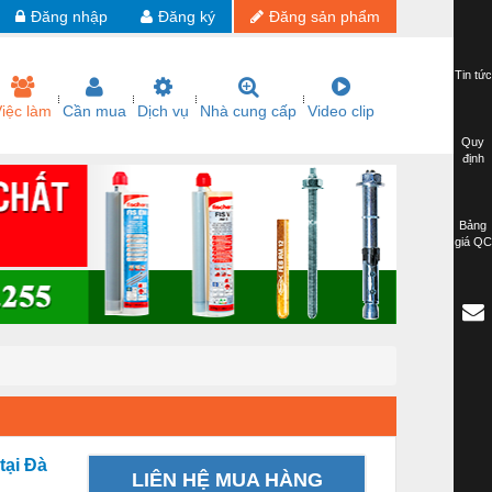
Đăng nhập
Đăng ký
Đăng sản phẩm
Tin tức
iệc làm
Cần mua
Dịch vụ
Nhà cung cấp
Video clip
Quy
định
Bảng
giá QC
tại Đà
LIÊN HỆ MUA HÀNG