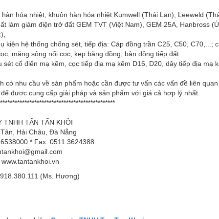
 hàn hóa nhiệt, khuôn hàn hóa nhiệt Kumwell (Thái Lan), Leeweld (Th
ất làm giảm điện trở đất GEM TVT (Việt Nam), GEM 25A, Hanbross (Úc),
c),
ụ kiện hệ thống chống sét, tiếp địa: Cáp đồng trần C25, C50, C70,...; 
cọc, măng sông nối cọc, kẹp băng đồng, bản đồng tiếp đất …
u sét cổ điển mạ kẽm, cọc tiếp địa mạ kẽm D16, D20, dây tiếp địa mạ 
h có nhu cầu về sản phẩm hoặc cần được tư vấn các vấn đề liên quan
 để được cung cấp giải pháp và sản phẩm với giá cả hợp lý nhất.
***********************************************
 TNHH TẤN TẤN KHÔI
 Tân, Hải Châu, Đà Nẵng
1.6538000 * Fax: 0511.3624388
antankhoi@gmail.com
www.tantankhoi.vn
 0918.380.111 (Ms. Hương)