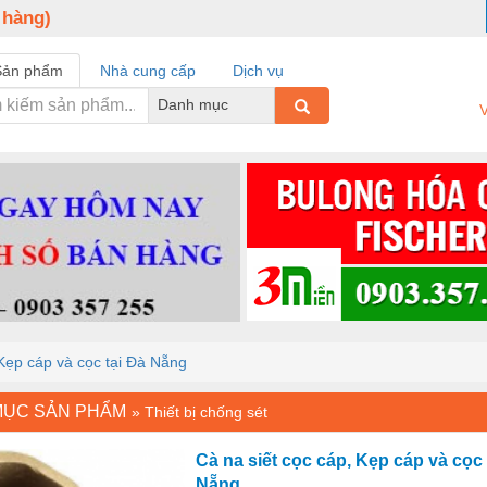
 hàng)
Sản phẩm
Nhà cung cấp
Dịch vụ
Danh mục
V
 Kẹp cáp và cọc tại Đà Nẵng
MỤC SẢN PHẨM
»
Thiết bị chống sét
Cà na siết cọc cáp, Kẹp cáp và cọc 
Nẵng