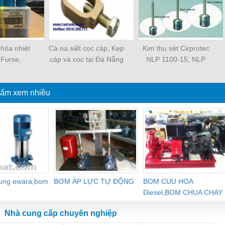
hóa nhiệt
Cà na siết cọc cáp, Kẹp
Kim thu sét Cirprotec
Furse,
cáp và cọc tại Đà Nẵng
NLP 1100-15, NLP
nbross giá
1100 -30, NLP 1100-
Đà Nẵng
44, NLP 2200 giá tốt tại
ẩm xem nhiều
Đà Nẵng
dung ewara,bom
BƠM ÁP LỰC TỰ ĐỘNG
BOM CUU HOA
Diesel,BOM CHUA CHAY
Nhà cung cấp chuyên nghiệp