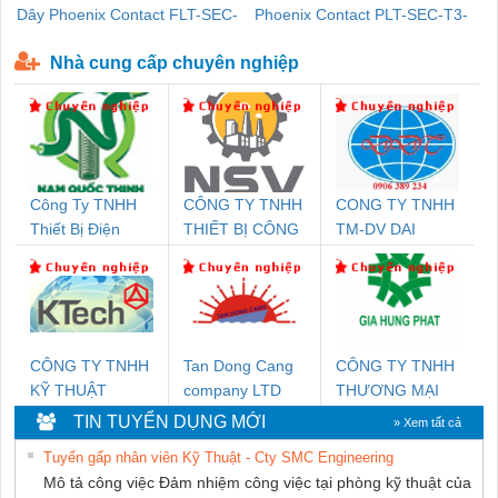
Dây Phoenix Contact FLT-SEC-
Phoenix Contact PLT-SEC-T3-
P-T1-3S-440/35-FM - 2908264
230-FM-PT - 2907928
Nhà cung cấp chuyên nghiệp
Công Ty TNHH
CÔNG TY TNHH
CONG TY TNHH
Thiết Bị Điện
THIẾT BỊ CÔNG
TM-DV DAI
Nam Quốc Thịnh
NGHIỆP NIHON
DONG THANH
SETSUBI VIỆT
NAM
CÔNG TY TNHH
Tan Dong Cang
CÔNG TY TNHH
KỸ THUẬT
company LTD
THƯƠNG MẠI
KTECH VIỆT
DỊCH VỤ KỸ
TIN TUYỂN DỤNG MỚI
» Xem tất cả
NAM
THUẬT ĐIỆN CƠ
Tuyển gấp nhân viên Kỹ Thuật - Cty SMC Engineering
GIA HƯNG
Mô tả công việc Đảm nhiệm công việc tại phòng kỹ thuật của
PHÁT