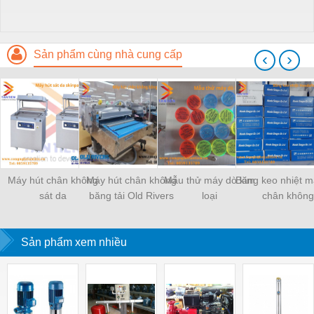
Sản phẩm cùng nhà cung cấp
‹
›
Máy hút chân không
Máy hút chân không
Mẫu thử máy dò kim
Băng keo nhiệt m
sát da
băng tải Old Rivers
loại
chân không
Sản phẩm xem nhiều