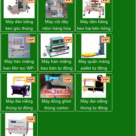
Máy dán băng
Máy cột dây
Máy dán băng
keo góc thùng
nilon hàng hóa
keo hai bên hông
carton giá tốt
model CY-100
thùng carton
Đồng Nai
WP-5050SA giá
rẻ Miền Nam
Máy hàn miệng
Máy hàn miệng
Máy quấn màng
bao liên tục WP-
bao bán tự động
pallet tự động
1200V chính
nhập khẩu
WP-55 chính
hãng giá tốt
Taiwan
hãng Wellpack
giá tốt
Máy đai niềng
Máy đóng ghim
Máy đai niềng
thùng tự động
thùng carton
thùng tự động
DBA-200 giá tốt
dùng khí nén giá
DBA-80A Đài
tốt
Loan giá rẻ