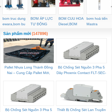
‹
›
bom truc dung
BƠM ÁP LỰC
BOM CUU HOA
bơm hoả tiển
ewara,bom bu
TỰ ĐỘNG
Diesel,BOM
Mastra
ewara
CHUA CHAY
Sản phẩm mới
(147896)
Pallet Nhựa Long Thành Đồng
Bộ Chống Sét Nguồn 3 Pha 5
Nai – Cung Cấp Pallet Mới,
Dây Phoenix Contact FLT-SEC-
C
Pallet Cũ Giá Tốt
P-T1-3S-264/50-FM - 2909589
Bộ Chống Sét Nguồn 3 Pha 5
Thiết Bị Chống Sét Lan Truyền
B