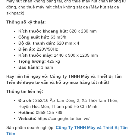
máy hút chân không băng tải, cho thuê máy hút chân không tự
động, cho thuê máy hút chân không sát da (Máy hút sát da
skinpack).
Thông số kỹ thuật:
Kích thước khoang hút:
620 x 230 mm
Công suất hút:
63 m3/h
Độ dài thanh dán:
620 mm x 4
Điện áp:
220V/50Hz
Kích thước máy:
1440 x 900 x 1205 mm
Trọng lượng:
425 kg
Bảo hành:
3 năm
Hãy liên hệ ngay với Công Ty TNHH Máy và Thiết Bị Tân
Tiến để được tư vấn và hỗ trợ mua hàng tốt nhất!
Thông tin liên hệ:
Địa chỉ:
252/16 Ấp Tam Đông 2, Xã Thới Tam Thôn,
Huyện Hóc Môn, Thành phố Hồ Chí Minh
Hotline:
0859 135 789
Website:
https://congnghetantien.vn/
Sản phẩm doanh nghiệp:
Công Ty TNHH Máy và Thiết Bị Tân
Tiến