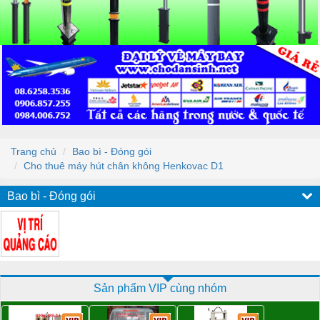
Trang chủ
Bao bì - Đóng gói
Cho thuê máy hút chân không Henkovac D1
Bao bì - Đóng gói
Sản phẩm VIP cùng nhóm