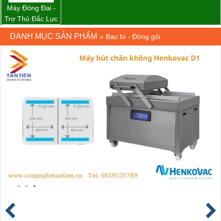
Máy Đóng Đai -
Trợ Thủ Đắc Lực
Cho Mọi Doanh
DANH MỤC SẢN PHẨM
»
Bao bì - Đóng gói
Nghiệp Trong
Khâu Đóng Gói