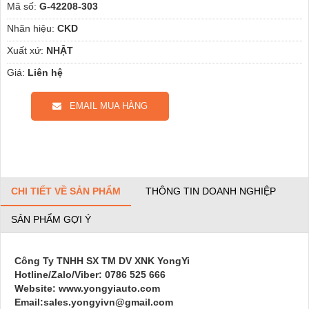
Mã số:
G-42208-303
Nhãn hiệu:
CKD
Xuất xứ:
NHẬT
Giá:
Liên hệ
EMAIL MUA HÀNG
CHI TIẾT VỀ SẢN PHẨM
THÔNG TIN DOANH NGHIỆP
SẢN PHẨM GỢI Ý
Công Ty TNHH SX TM DV XNK YongYi
Hotline/Zalo/Viber: 0786 525 666
Website: www.yongyiauto.com
Email:sales.yongyivn@gmail.com