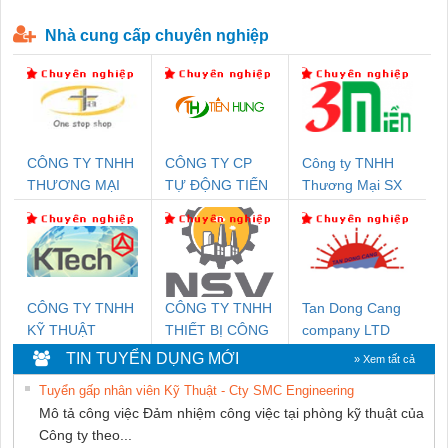
P-T1-3S-440/35-FM - 2908264
230-FM-PT - 2907928
Nhà cung cấp chuyên nghiệp
CÔNG TY TNHH
CÔNG TY CP
Công ty TNHH
THƯƠNG MẠI
TỰ ĐỘNG TIẾN
Thương Mại SX
THIÊN ÂN VIỆT
HƯNG
Ba Miền
NAM
CÔNG TY TNHH
CÔNG TY TNHH
Tan Dong Cang
KỸ THUẬT
THIẾT BỊ CÔNG
company LTD
KTECH VIỆT
NGHIỆP NIHON
TIN TUYỂN DỤNG MỚI
» Xem tất cả
NAM
SETSUBI VIỆT
Tuyển gấp nhân viên Kỹ Thuật - Cty SMC Engineering
NAM
Mô tả công việc Đảm nhiệm công việc tại phòng kỹ thuật của
Công ty theo...