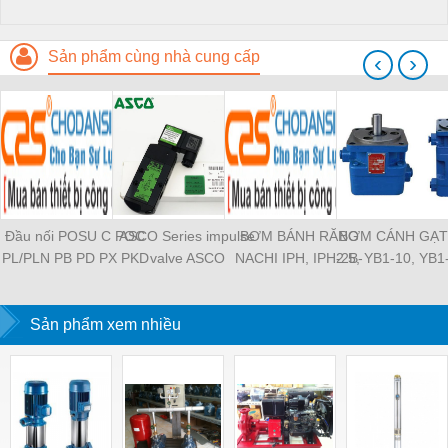
Sản phẩm cùng nhà cung cấp
‹
›
Đầu nối POSU C POC
ASCO Series impulse
BƠM BÁNH RĂNG
BƠM CÁNH GẠT
PL/PLN PB PD PX PKD
valve ASCO
NACHI IPH, IPH-2B-
2.5, YB1-10, YB1
PH PH2 PH3 PCF PLL
SCG353A043 ASCO
6.5-11, IPH-5B-40-21,
YB1-40/12.5, 
PLF PMF PTL SL SS
SCG353A044 ASCO
IPH-2A-5-11, IPH-5A-
100/16 YB1-40
SCA SAFS SASF HVFS
Sản phẩm xem nhiều
SCG353A047 ASCO
50, IPH-3A-13-LT-20,
YB1-16/12 YB1-
HVSF PU PV PE PY
SCG353A050 ASCO
IPH-5B-50-LT-11, IPH-
YB1-40/12 YB1-
PM PLM PZA PK PA
SCG353A051 ASCO
4A-32-LT-20, IPH-6B-
HVFF PLJ PYJ PP PG
SXE353.060
100-L-11, IPH-5A-40-
PEG PW PGJ PPGJ
11
PYJW SL-C PC-C