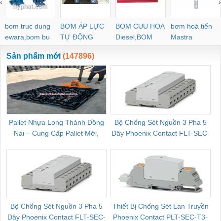
‹
›
POC-C PL-C
bom truc dung
BƠM ÁP LỰC
BOM CUU HOA
bơm hoả tiển
ewara,bom bu
TỰ ĐỘNG
Diesel,BOM
Mastra
ewara
CHUA CHAY
Sản phẩm mới
(147896)
Pallet Nhựa Long Thành Đồng
Bộ Chống Sét Nguồn 3 Pha 5
Nai – Cung Cấp Pallet Mới,
Dây Phoenix Contact FLT-SEC-
C
Pallet Cũ Giá Tốt
P-T1-3S-264/50-FM - 2909589
Bộ Chống Sét Nguồn 3 Pha 5
Thiết Bị Chống Sét Lan Truyền
B
Dây Phoenix Contact FLT-SEC-
Phoenix Contact PLT-SEC-T3-