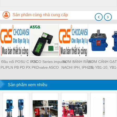
Sản phẩm cùng nhà cung cấp
‹
›
Đầu nối POSU C POC
ASCO Series impulse
BƠM BÁNH RĂNG
BƠM CÁNH GẠT
PL/PLN PB PD PX PKD
valve ASCO
NACHI IPH, IPH-2B-
2.5, YB1-10, YB1
PH PH2 PH3 PCF PLL
SCG353A043 ASCO
6.5-11, IPH-5B-40-21,
YB1-40/12.5, 
PLF PMF PTL SL SS
SCG353A044 ASCO
IPH-2A-5-11, IPH-5A-
100/16 YB1-40
SCA SAFS SASF HVFS
Sản phẩm xem nhiều
SCG353A047 ASCO
50, IPH-3A-13-LT-20,
YB1-16/12 YB1-
HVSF PU PV PE PY
SCG353A050 ASCO
IPH-5B-50-LT-11, IPH-
YB1-40/12 YB1-
PM PLM PZA PK PA
SCG353A051 ASCO
4A-32-LT-20, IPH-6B-
HVFF PLJ PYJ PP PG
SXE353.060
100-L-11, IPH-5A-40-
PEG PW PGJ PPGJ
11
PYJW SL-C PC-C