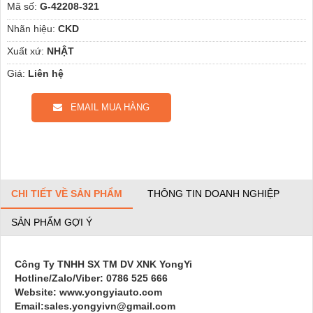
Mã số:
G-42208-321
Nhãn hiệu:
CKD
Xuất xứ:
NHẬT
Giá:
Liên hệ
EMAIL MUA HÀNG
CHI TIẾT VỀ SẢN PHẨM
THÔNG TIN DOANH NGHIỆP
SẢN PHẨM GỢI Ý
Công Ty TNHH SX TM DV XNK YongYi
Hotline/Zalo/Viber: 0786 525 666
Website: www.yongyiauto.com
Email:sales.yongyivn@gmail.com