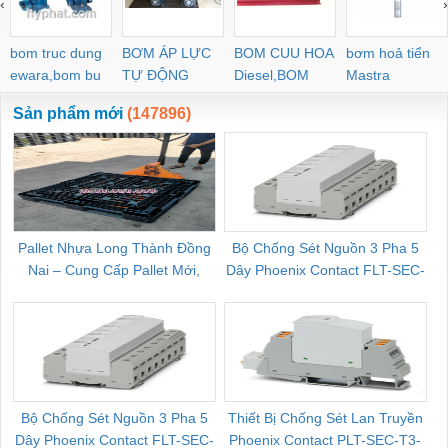
‹
›
POC-C PL-C
bom truc dung
BƠM ÁP LỰC
BOM CUU HOA
bơm hoả tiển
ewara,bom bu
TỰ ĐỘNG
Diesel,BOM
Mastra
ewara
CHUA CHAY
Sản phẩm mới
(147896)
Pallet Nhựa Long Thành Đồng
Bộ Chống Sét Nguồn 3 Pha 5
Nai – Cung Cấp Pallet Mới,
Dây Phoenix Contact FLT-SEC-
C
Pallet Cũ Giá Tốt
P-T1-3S-264/50-FM - 2909589
Bộ Chống Sét Nguồn 3 Pha 5
Thiết Bị Chống Sét Lan Truyền
B
Dây Phoenix Contact FLT-SEC-
Phoenix Contact PLT-SEC-T3-