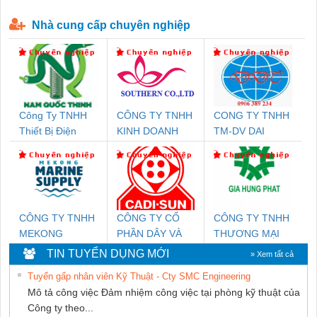
P-T1-3S-440/35-FM - 2908264
230-FM-PT - 2907928
Nhà cung cấp chuyên nghiệp
Công Ty TNHH
CÔNG TY TNHH
CONG TY TNHH
Thiết Bị Điện
KINH DOANH
TM-DV DAI
Nam Quốc Thịnh
DỊCH VỤ XNK
DONG THANH
PHƯƠNG NAM
CÔNG TY TNHH
CÔNG TY CỔ
CÔNG TY TNHH
MEKONG
PHẦN DÂY VÀ
THƯƠNG MẠI
MARINE SUPPLY
CÁP ĐIỆN
DỊCH VỤ KỸ
TIN TUYỂN DỤNG MỚI
» Xem tất cả
THƯỢNG ĐÌNH
THUẬT ĐIỆN CƠ
Tuyển gấp nhân viên Kỹ Thuật - Cty SMC Engineering
GIA HƯNG
Mô tả công việc Đảm nhiệm công việc tại phòng kỹ thuật của
PHÁT
Công ty theo...