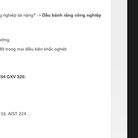
ng nghiệp tải nặng? ->
Dầu bánh răng công nghiệp
dưỡng.
ỡ trong mọi điều kiện khắc nghiệt.
 S4 GXV 320
:
6, AIST 224...