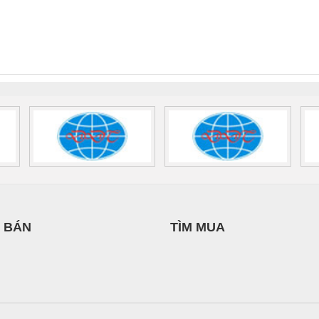
IẾN HƯNG
Ba Miền
Quốc Thịnh
 Suất Cao
Phoenix Contact
Phoenix Contact
nix Contact
QUINT-HP-
2981059 – PSR-
TRAN
INT-HP-
BAT/PB/48DC/7.0AH/PT
SCP-
1K5 H
0AC/2.5KVA/PT
- 1133819
24UC/ESL4/3X1/1X2/B
 1136815
 BÁN
TÌM MUA