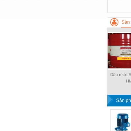
Nước-Vật tư thiết bị
Phốt cơ khí
Sản 
Sắt, thép, inox các loại
Thí nghiệm-Trang thiết bị
Thiết bị chiếu sáng
Thiết bị chống sét
Thiết bị an ninh
Dầu nhớt S
Thiết bị công nghiệp
H
Thiết bị công trình
Sản ph
Thiết bị điện
Thiết bị giáo dục
Thiết bị khác