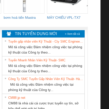
›
bơm hoả tiển Mastra
MÁY CHIẾU VPL-TX7
BOM DINH
WHITE
TIN TUYỂN DỤNG MỚI
» Xem tất cả
Tuyển gấp nhân viên Kỹ Thuật - Cty SMC Engineering
Mô tả công việc Đảm nhiệm công việc tại phòng
kỹ thuật của Công ty theo...
Tuyển Nhanh Nhân Viên Kỹ Thuật- SMC
CONG TY TNHH
CÔNG TY TNHH
CÔNG TY TNHH
 Le An Toàn
Bộ giám sát chuỗi
Bộ giám sát dòng
Bộ ng
Mô tả công việc Đảm nhiệm công việc tại phòng
TM-DV DAI DONG
THƯƠNG MẠI
THIẾT BỊ CÔNG
enix Contact
tấm pin
điện chuỗi
ray W
kỹ thuật của Công ty theo...
THANH
THIÊN ÂN VIỆT
NGHIỆP NIHON
6960 – PSR-
TRANSCLINIC 16I+
TRANSCLINIC 16I+
BAS 
Công Ty SMC Tuyển Gấp Nhân Viên Kỹ Thuật- Hà Nội
NAM
SETSUBI VIỆT
SCP-
1K5 L (2433950000)
(2008130000)
(28
Mô tả công việc Đảm nhiệm công việc tại
NAM
/FSP/2X1/1X2
phòng kỹ thuật của Công ty...
CM88 jp net
Cty TNHH TM QC
CÔNG TY TNHH
CÔNG TY CỔ
CM88 là nhà cái cá cược trực tuyến uy tín, sở
Ba Miền
MEKONG MARINE
PHẦN DÂY VÀ
iám sát chuỗi
Bộ chỉnh lưu nguồn
Nẹp nhôm chống
Bộ c
hữu thế giới giải trí hiện...