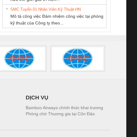
SUPPLY
CÁP ĐIỆN
tấm pin
điện TRANSCLINIC
trơn Đà Nẵng
giám 
THƯỢNG ĐÌNH
SMC Tuyển 01 Nhân Viên Kỹ Thuật-HN
SCLINIC 16I+
BKE 1K5.4
Sola
Mô tả công việc Đảm nhiệm công việc tại phòng
 (2502520000)
(7791400879)2. Giá
TRAN
kỹ thuật của Công ty theo...
1K5.4
DỊCH VỤ
Bamboo Airways chính thức khai trương
Phòng chờ Thương gia tại Côn Đảo