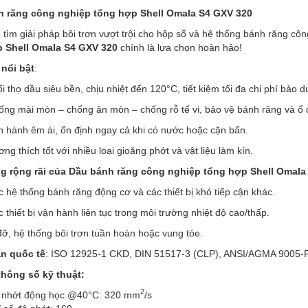
 răng công nghiệp tổng hợp Shell Omala S4 GXV 320
tìm giải pháp bôi trơn vượt trội cho hộp số và hệ thống bánh răng cô
 Shell Omala S4 GXV 320
chính là lựa chọn hoàn hảo!
nổi bật
:
i thọ dầu siêu bền, chịu nhiệt đến 120°C, tiết kiệm tối đa chi phí bảo 
ng mài mòn – chống ăn mòn – chống rỗ tế vi, bảo vệ bánh răng và ổ đ
n hành êm ái, ổn định ngay cả khi có nước hoặc cặn bẩn.
ng thích tốt với nhiều loại gioăng phớt và vật liệu làm kín.
 rộng rãi của Dầu bánh răng công nghiệp tổng hợp Shell Omala
 hệ thống bánh răng động cơ và các thiết bị khó tiếp cận khác.
 thiết bị vận hành liên tục trong môi trường nhiệt độ cao/thấp.
ỡ, hệ thống bôi trơn tuần hoàn hoặc vung tóe.
n quốc tế
: ISO 12925-1 CKD, DIN 51517-3 (CLP), ANSI/AGMA 9005-F1
thông số kỹ thuật:
2
 nhớt động học @40°C: 320 mm
/s