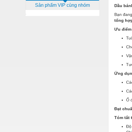
Sản phẩm VIP cùng nhóm
Dầu bánh
Dịch vụ - Thi công
Bạn đang 
Điện công nghiệp
tổng hợp
Điện gia dụng
Ưu điểm 
Điện Lạnh
Tuổ
Chố
Đóng tàu Thiết bị
Vậ
Đúc chính xác Thiết bị
Tươ
Dụng cụ cầm tay
Ứng dụng
Dụng cụ cắt gọt
Các
Dụng cụ điện
Các
Ổ đ
Dụng cụ đo
Đạt chuẩ
Gỗ - Trang thiết bị
Tóm tắt 
Hàn cắt - Thiết bị
Độ