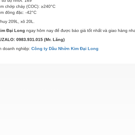
 số độ nhớt: 169
ểm chớp cháy (COC): ≥240°C
ểm đông đặc: -42°C
Phuy 209L, xô 20L.
im Đại Long
ngay hôm nay để được báo giá tốt nhất và giao hàng nh
ZALO: 0983.931.015 (Mr. Lăng)
 doanh nghiệp:
Công ty Dầu Nhờn Kim Đại Long