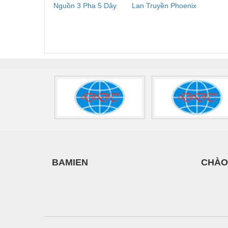
T
Nguồn 3 Pha 5 Dây
Lan Truyền Phoenix
Công
Vật liệu xây dựng
Phoenix Contact
Contact PLT-SEC-
Phoe
FLT-SEC-P-T1-3S-
T3-230-FM-PT -
QU
Vòng bi - Bạc đạn
440/35-FM -
2907928
UPS/23
2908264
-
Xe hơi - Phụ tùng
Xe máy - Phụ tùng
Xe tải - phụ tùng
Y khoa - Trang thiết bị
BAMIEN
CHÀO