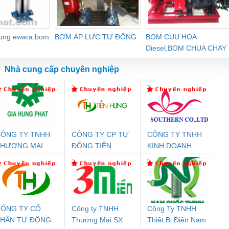
dung ewara,bom
BƠM ÁP LỰC TỰ ĐỘNG
BOM CUU HOA
Diesel,BOM CHUA CHAY
Nhà cung cấp chuyên nghiệp
ÔNG TY TNHH
CÔNG TY CP TỰ
CÔNG TY TNHH
Đệm An Toàn
Rơ Le An Toàn
Bộ Lặp Tín Hiệu
Rơ
THƯƠNG MẠI
ĐỘNG TIẾN
KINH DOANH
nix Contact
Phoenix Contact
PROFIBUS Phoenix
Pho
ỊCH VỤ KỸ
HƯNG
DỊCH VỤ XNK
PC20-1NO-
PSR-SCP-
Contact PSI-REP-
298
HUẬT ĐIỆN CƠ
PHƯƠNG NAM
24DC-SP -
24UC/ESL4/3X1/1X2/B
PROFIBUS/12MB -
IA HƯNG PHÁT
700578
- 2981059
2708863
24DC
ÔNG TY CỔ
Công ty TNHH
Công Ty TNHH
PHẦN TỰ ĐỘNG
Thương Mại SX
Thiết Bị Điện Nam
ưu Điện AC
Mô-đun Ắc Quy UPS
Rơ Le An Toàn
Bộ g