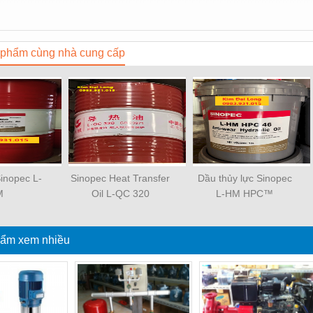
phẩm cùng nhà cung cấp
inopec L-
Sinopec Heat Transfer
Dầu thủy lực Sinopec
M
Oil L-QC 320
L-HM HPC™
ẩm xem nhiều