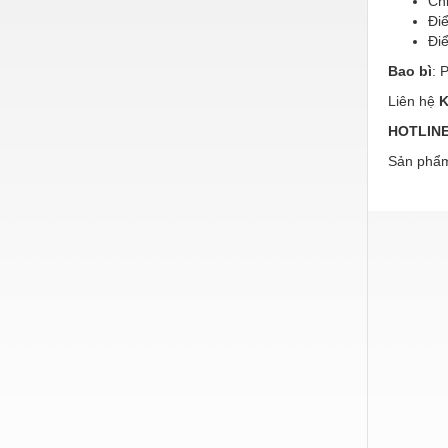
Chỉ
Hóa chất-Trang thiết bị
Đi
Kệ công nghiệp
Đi
Bao bì
: 
Khí nén - Thiết bị
Liên hệ
K
Khuôn mẫu - Phụ tùng
HOTLINE/
Lọc công nghiệp
Sản phẩm
Máy công cụ - Phụ tùng
Mỏ - Trang thiết bị
Mô tơ - Hộp số
Môi trường - Thiết bị
Nâng hạ - Trang thiết bị
Nội - Ngoại thất - văn phòng
Nồi hơi - Trang thiết bị
Nông nghiệp - Thiết bị