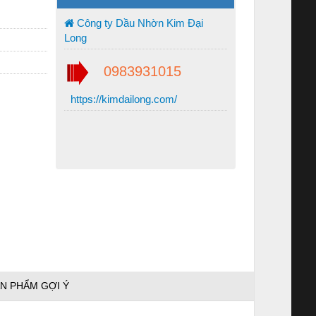
Công ty Dầu Nhờn Kim Đại
Long
0983931015
https://kimdailong.com/
N PHẨM GỢI Ý