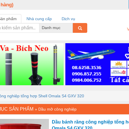
 hàng)
Sản phẩm
Nhà cung cấp
Dịch vụ
Danh mục
V
ông nghiệp tổng hợp Shell Omala S4 GXV 320
MỤC SẢN PHẨM
»
Dầu mỡ công nghiệp
Dầu bánh răng công nghiệp tổng h
Omala S4 GXV 320