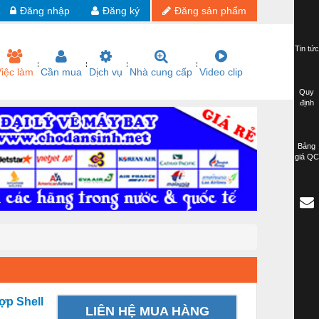
Đăng nhập
Đăng ký
Đăng sản phẩm
Tin tức
iệc làm
Cần mua
Dịch vụ
Nhà cung cấp
Video clip
Quy
định
Bảng
giá QC
ợp Shell
LIÊN HỆ MUA HÀNG