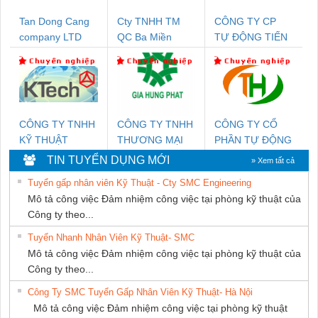
Tan Dong Cang
Cty TNHH TM
CÔNG TY CP
company LTD
QC Ba Miền
TỰ ĐỘNG TIẾN
HƯNG
CÔNG TY TNHH
CÔNG TY TNHH
CÔNG TY CỔ
KỸ THUẬT
THƯƠNG MẠI
PHẦN TỰ ĐỘNG
KTECH VIỆT
DỊCH VỤ KỸ
TIẾN HƯNG
TIN TUYỂN DỤNG MỚI
» Xem tất cả
NAM
THUẬT ĐIỆN CƠ
Tuyển gấp nhân viên Kỹ Thuật - Cty SMC Engineering
GIA HƯNG
Mô tả công việc Đảm nhiệm công việc tại phòng kỹ thuật của
PHÁT
Công ty theo...
Tuyển Nhanh Nhân Viên Kỹ Thuật- SMC
Mô tả công việc Đảm nhiệm công việc tại phòng kỹ thuật của
Công ty theo...
Công Ty SMC Tuyển Gấp Nhân Viên Kỹ Thuật- Hà Nội
Mô tả công việc Đảm nhiệm công việc tại phòng kỹ thuật