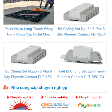
Pallet Nhựa Long Thành Đồng
Bộ Chống Sét Nguồn 3 Pha 5
Nai – Cung Cấp Pallet Mới,
Dây Phoenix Contact FLT-SEC-
C
Pallet Cũ Giá Tốt
P-T1-3S-264/50-FM - 2909589
Bộ Chống Sét Nguồn 3 Pha 5
Thiết Bị Chống Sét Lan Truyền
B
Dây Phoenix Contact FLT-SEC-
Phoenix Contact PLT-SEC-T3-
P-T1-3S-440/35-FM - 2908264
230-FM-PT - 2907928
Nhà cung cấp chuyên nghiệp