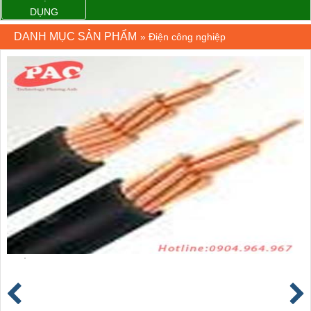
DỤNG
DANH MỤC SẢN PHẨM
»
Điện công nghiệp