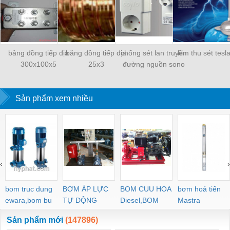
bảng đồng tiếp địa
băng đồng tiếp địa
chống sét lan truyền
kim thu sét tesl
300x100x5
25x3
đường nguồn sono
Sản phẩm xem nhiều
‹
›
bom truc dung
BƠM ÁP LỰC
BOM CUU HOA
bơm hoả tiển
ewara,bom bu
TỰ ĐỘNG
Diesel,BOM
Mastra
ewara
CHUA CHAY
Sản phẩm mới
(147896)