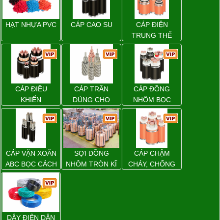
HẠT NHỰA PVC
CÁP CAO SU
CÁP ĐIỆN
TRUNG THẾ
CÁP ĐIỀU
CÁP TRẦN
CÁP ĐỒNG
KHIỂN
DÙNG CHO
NHÔM BỌC
ĐƯỜNG DÂY
TẢI ĐIỆN TRÊN
KHÔNG
CÁP VẶN XOẮN
SỢI ĐỒNG
CÁP CHẬM
ABC BỌC CÁCH
NHÔM TRÒN KĨ
CHÁY, CHỐNG
ĐIỆN XLPE
THUẬT ĐIỆN
CHÁY
DÂY ĐIỆN DÂN