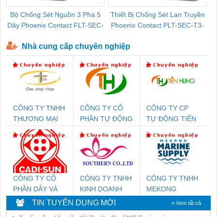
Bộ Chống Sét Nguồn 3 Pha 5
Thiết Bị Chống Sét Lan Truyền
B
Dây Phoenix Contact FLT-SEC-
Phoenix Contact PLT-SEC-T3-
P-T1-3S-440/35-FM - 2908264
230-FM-PT - 2907928
Nhà cung cấp chuyên nghiệp
CÔNG TY TNHH
CÔNG TY CỔ
CÔNG TY CP
THƯƠNG MẠI
PHẦN TỰ ĐỘNG
TỰ ĐỘNG TIẾN
THIÊN ÂN VIỆT
TIẾN HƯNG
HƯNG
NAM
CÔNG TY CỔ
CÔNG TY TNHH
CÔNG TY TNHH
PHẦN DÂY VÀ
KINH DOANH
MEKONG
CÁP ĐIỆN
DỊCH VỤ XNK
MARINE
TIN TUYỂN DỤNG MỚI
» Xem tất cả
THƯỢNG ĐÌNH
PHƯƠNG NAM
SUPPLY