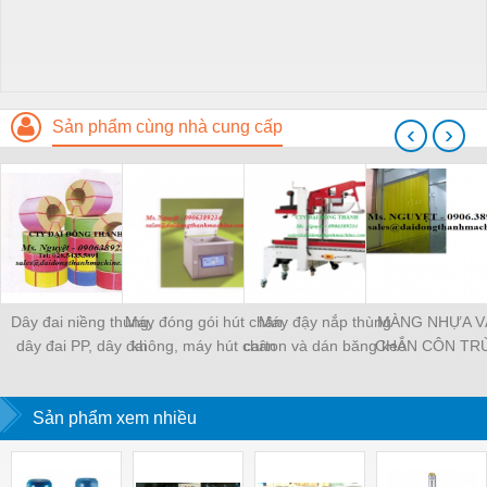
Sản phẩm cùng nhà cung cấp
‹
›
Dây đai niềng thùng,
Máy đóng gói hút chân
Máy đậy nắp thùng
MÀNG NHỰA V
dây đai PP, dây đai
không, máy hút chân
carton và dán băng keo
CHẮN CÔN TR
nhựa
không một buồng hút
tự động
MÀNG CHỊU N
KHO LẠNH, rèm
Sản phẩm xem nhiều
PVC