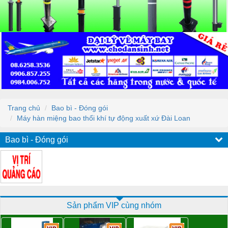
Trang chủ
Bao bì - Đóng gói
Máy hàn miệng bao thổi khí tự động xuất xứ Đài Loan
Bao bì - Đóng gói
Sản phẩm VIP cùng nhóm