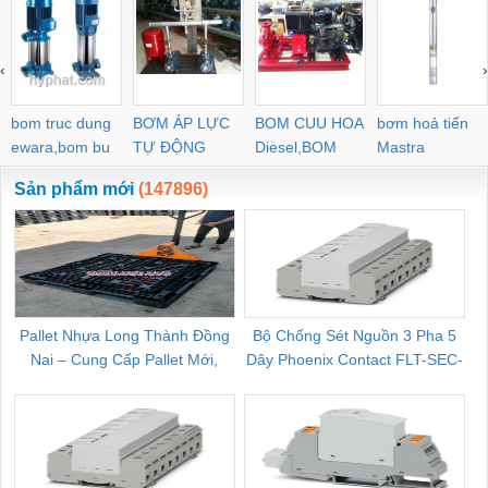
‹
›
bom truc dung
BƠM ÁP LỰC
BOM CUU HOA
bơm hoả tiển
ewara,bom bu
TỰ ĐỘNG
Diesel,BOM
Mastra
ewara
CHUA CHAY
Sản phẩm mới
(147896)
Pallet Nhựa Long Thành Đồng
Bộ Chống Sét Nguồn 3 Pha 5
Nai – Cung Cấp Pallet Mới,
Dây Phoenix Contact FLT-SEC-
C
Pallet Cũ Giá Tốt
P-T1-3S-264/50-FM - 2909589