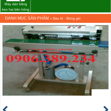
Máy dán băng
keo hai bên hông
thùng carton
DANH MỤC SẢN PHẨM
»
Bao bì - Đóng gói
WP-5050SA giá
rẻ Miền Nam