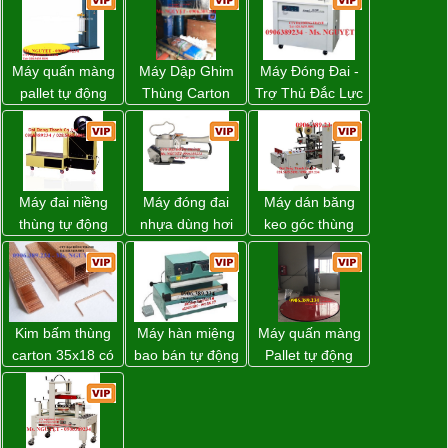
Máy quấn màng
Máy Dập Ghim
Máy Đóng Đai -
pallet tự động
Thùng Carton
Trợ Thủ Đắc Lực
WP-55 chính
Wp-1200 Chính
Cho Mọi Doanh
hãng Wellpack
Hãng Đài Loan
Nghiệp Trong
giá tốt
Khâu Đóng Gói
Máy đai niềng
Máy đóng đai
Máy dán băng
thùng tự động
nhựa dùng hơi
keo góc thùng
DBA-80A Đài
khí nén WP-20
carton giá tốt
Loan giá rẻ
Đồng Nai
Kim bấm thùng
Máy hàn miệng
Máy quấn màng
carton 35x18 có
bao bán tự động
Pallet tự động
sẵn giá rẻ toàn
nhập khẩu
WP-55 xuất xứ
quốc
Taiwan
Đài Loan