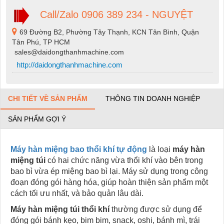
Call/Zalo 0906 389 234 - NGUYỆT
69 Đường B2, Phường Tây Thạnh, KCN Tân Bình, Quận
Tân Phú, TP HCM
sales@daidongthanhmachine.com
http://daidongthanhmachine.com
CHI TIẾT VỀ SẢN PHẨM
THÔNG TIN DOANH NGHIỆP
SẢN PHẨM GỢI Ý
Máy hàn miệng bao thổi khí tự động
là loại
máy hàn
miệng túi
có hai chức năng vừa thổi khí vào bên trong
bao bì vừa ép miệng bao bì lại. Máy sử dụng trong công
đoạn đóng gói hàng hóa, giúp hoàn thiện sản phẩm một
cách tối ưu nhất, và bảo quản lâu dài.
Máy hàn miệng túi thổi khí
thường được sử dụng để
đóng gói bánh kẹo, bim bim, snack, oshi, bánh mì, trái