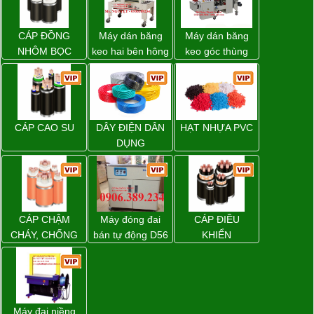
CÁP ĐỒNG
Máy dán băng
Máy dán băng
NHÔM BỌC
keo hai bên hông
keo góc thùng
thùng carton
carton giá tốt
WP-5050SA giá
Đồng Nai
rẻ Miền Nam
CÁP CAO SU
DÂY ĐIỆN DÂN
HẠT NHỰA PVC
DỤNG
CÁP CHẬM
Máy đóng đai
CÁP ĐIỀU
CHÁY, CHỐNG
bán tự động D56
KHIỂN
CHÁY
Strapack
Máy đai niềng