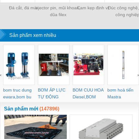
Đá cắt, đá mài
ejector pin, mũi khoan,
Cam kẹp định vị
Đúc công nghệ,
dũa filex
công nghiệ
Sản phẩm xem nhiều
‹
›
bom truc dung
BƠM ÁP LỰC
BOM CUU HOA
bơm hoả tiển
ewara,bom bu
TỰ ĐỘNG
Diesel,BOM
Mastra
ewara
CHUA CHAY
Sản phẩm mới
(147896)