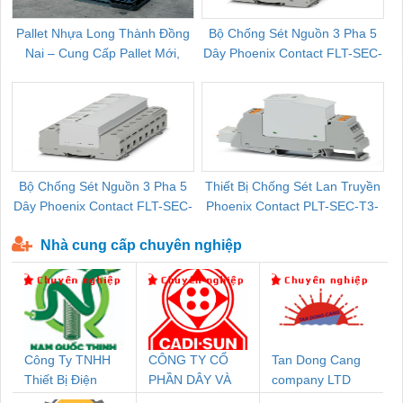
Pallet Nhựa Long Thành Đồng
Bộ Chống Sét Nguồn 3 Pha 5
Nai – Cung Cấp Pallet Mới,
Dây Phoenix Contact FLT-SEC-
C
Pallet Cũ Giá Tốt
P-T1-3S-264/50-FM - 2909589
Bộ Chống Sét Nguồn 3 Pha 5
Thiết Bị Chống Sét Lan Truyền
B
Dây Phoenix Contact FLT-SEC-
Phoenix Contact PLT-SEC-T3-
P-T1-3S-440/35-FM - 2908264
230-FM-PT - 2907928
Nhà cung cấp chuyên nghiệp
Công Ty TNHH
CÔNG TY CỔ
Tan Dong Cang
Thiết Bị Điện
PHẦN DÂY VÀ
company LTD
Nam Quốc Thịnh
CÁP ĐIỆN