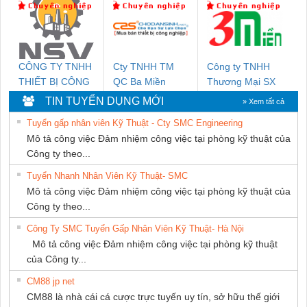
THƯỢNG ĐÌNH
CÔNG TY TNHH
Cty TNHH TM
Công ty TNHH
THIẾT BỊ CÔNG
QC Ba Miền
Thương Mại SX
NGHIỆP NIHON
Ba Miền
TIN TUYỂN DỤNG MỚI
» Xem tất cả
SETSUBI VIỆT
Tuyển gấp nhân viên Kỹ Thuật - Cty SMC Engineering
NAM
Mô tả công việc Đảm nhiệm công việc tại phòng kỹ thuật của
Công ty theo...
Tuyển Nhanh Nhân Viên Kỹ Thuật- SMC
Mô tả công việc Đảm nhiệm công việc tại phòng kỹ thuật của
Công ty theo...
Công Ty SMC Tuyển Gấp Nhân Viên Kỹ Thuật- Hà Nội
Mô tả công việc Đảm nhiệm công việc tại phòng kỹ thuật
của Công ty...
CM88 jp net
CM88 là nhà cái cá cược trực tuyến uy tín, sở hữu thế giới