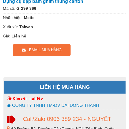
Dụng cụ dập bấm ghim thùng carton
Mã số:
G-299-366
Nhãn hiệu:
Meite
Xuất xứ:
Taiwan
Giá:
Liên hệ
EMAIL MUA HÀNG
LIÊN HỆ MUA HÀNG
CONG TY TNHH TM-DV DAI DONG THANH
Call/Zalo 0906 389 234 - NGUYỆT
69 Đường B2, Phường Tây Thạnh, KCN Tân Bình, Quận