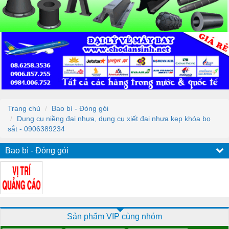
Trang chủ
Bao bì - Đóng gói
Dụng cụ niềng đai nhựa, dụng cụ xiết đai nhựa kẹp khóa bọ
sắt - 0906389234
Bao bì - Đóng gói
Sản phẩm VIP cùng nhóm