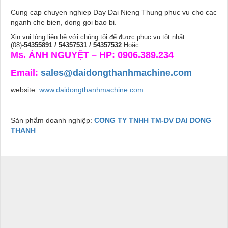
Cung cap chuyen nghiep Day Dai Nieng Thung phuc vu cho cac
nganh che bien, dong goi bao bi.
Xin vui lòng liên hệ với chúng tôi để được phục vụ tốt nhất:
(08)-
54355891 / 54357531 / 54357532
Hoặc
Ms. ÁNH NGUYỆT – HP: 0906.389.234
Email:
sales@daidongthanhmachine.com
website:
www.daidongthanhmachine.com
Sản phẩm doanh nghiệp:
CONG TY TNHH TM-DV DAI DONG
THANH