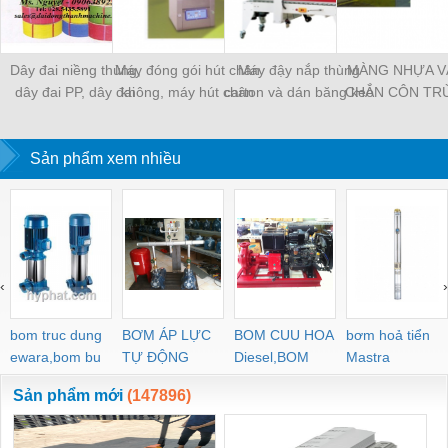
Dây đai niềng thùng,
Máy đóng gói hút chân
Máy đậy nắp thùng
MÀNG NHỰA V
dây đai PP, dây đai
không, máy hút chân
carton và dán băng keo
CHẮN CÔN TR
nhựa
không một buồng hút
tự động
MÀNG CHỊU N
KHO LẠNH, rèm
Sản phẩm xem nhiều
PVC
‹
›
bom truc dung
BƠM ÁP LỰC
BOM CUU HOA
bơm hoả tiển
ewara,bom bu
TỰ ĐỘNG
Diesel,BOM
Mastra
ewara
CHUA CHAY
Sản phẩm mới
(147896)