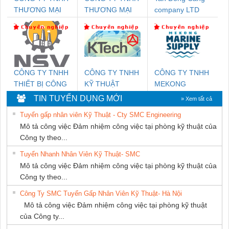
THƯƠNG MẠI
THƯƠNG MẠI
company LTD
THIÊN ÂN VIỆT
DỊCH VỤ KỸ
NAM
THUẬT ĐIỆN CƠ
GIA HƯNG
PHÁT
CÔNG TY TNHH
CÔNG TY TNHH
CÔNG TY TNHH
THIẾT BỊ CÔNG
KỸ THUẬT
MEKONG
NGHIỆP NIHON
KTECH VIỆT
MARINE
TIN TUYỂN DỤNG MỚI
» Xem tất cả
SETSUBI VIỆT
NAM
SUPPLY
Tuyển gấp nhân viên Kỹ Thuật - Cty SMC Engineering
NAM
Mô tả công việc Đảm nhiệm công việc tại phòng kỹ thuật của
Công ty theo...
Tuyển Nhanh Nhân Viên Kỹ Thuật- SMC
Mô tả công việc Đảm nhiệm công việc tại phòng kỹ thuật của
Công ty theo...
Công Ty SMC Tuyển Gấp Nhân Viên Kỹ Thuật- Hà Nội
Mô tả công việc Đảm nhiệm công việc tại phòng kỹ thuật
của Công ty...