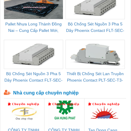
Pallet Nhựa Long Thành Đồng
Bộ Chống Sét Nguồn 3 Pha 5
Nai – Cung Cấp Pallet Mới,
Dây Phoenix Contact FLT-SEC-
C
Pallet Cũ Giá Tốt
P-T1-3S-264/50-FM - 2909589
Bộ Chống Sét Nguồn 3 Pha 5
Thiết Bị Chống Sét Lan Truyền
B
Dây Phoenix Contact FLT-SEC-
Phoenix Contact PLT-SEC-T3-
P-T1-3S-440/35-FM - 2908264
230-FM-PT - 2907928
Nhà cung cấp chuyên nghiệp
CÔNG TY TNHH
CÔNG TY TNHH
Tan Dong Cang