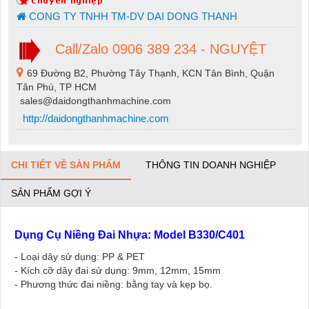
CONG TY TNHH TM-DV DAI DONG THANH
Call/Zalo 0906 389 234 - NGUYỆT
69 Đường B2, Phường Tây Thạnh, KCN Tân Bình, Quận
Tân Phú, TP HCM
sales@daidongthanhmachine.com
http://daidongthanhmachine.com
CHI TIẾT VỀ SẢN PHẨM
THÔNG TIN DOANH NGHIỆP
SẢN PHẨM GỢI Ý
Dụng Cụ Niềng Đai Nhựa: Model B330/C401
- Loại dây sử dụng: PP & PET
- Kích cỡ dây đai sử dụng: 9mm, 12mm, 15mm
- Phương thức đai niềng: bằng tay và kẹp bọ.