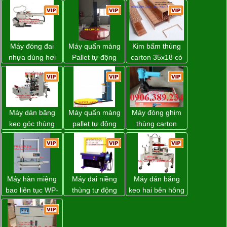
Máy đóng đai
Máy quấn màng
Kim bấm thùng
nhựa dùng hơi
Pallet tự động
carton 35x18 có
khí nén WP-20
WP-55 xuất xứ
sẵn giá rẻ toàn
Đài Loan
quốc
Máy dán băng
Máy quấn màng
Máy đóng ghim
keo góc thùng
pallet tự động
thùng carton
carton giá tốt
WP-55 chính
dùng khí nén giá
Đồng Nai
hãng Wellpack
tốt
giá tốt
Máy hàn miệng
Máy đai niềng
Máy dán băng
bao liên tục WP-
thùng tự động
keo hai bên hông
1200V chính
DBA-200 giá tốt
thùng carton
hãng giá tốt
WP-5050SA giá
rẻ Miền Nam