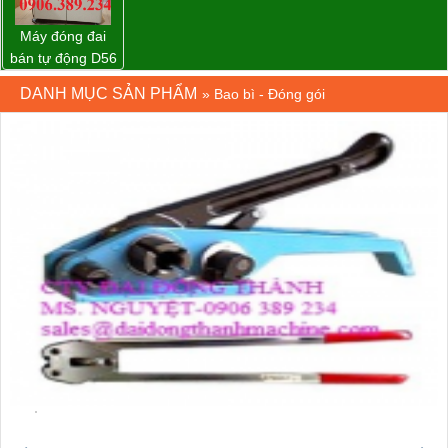
Máy đóng đai
bán tự động D56
Strapack
DANH MỤC SẢN PHẨM
»
Bao bì - Đóng gói