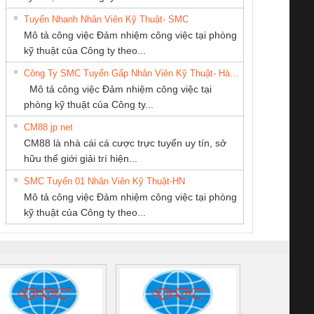
Tuyển Nhanh Nhân Viên Kỹ Thuật- SMC
CÔNG TY TNHH
CÔNG TY TNHH
Công Ty TNHH
 Le An Toàn
Bộ giám sát chuỗi
Bộ giám sát dòng
Bộ ng
Mô tả công việc Đảm nhiệm công việc tại phòng
KINH DOANH
THƯƠNG MẠI
Thiết Bị Điện Nam
enix Contact
tấm pin
điện chuỗi
ray W
kỹ thuật của Công ty theo...
DỊCH VỤ XNK
DỊCH VỤ KỸ
Quốc Thịnh
6960 – PSR-
TRANSCLINIC 16I+
TRANSCLINIC 16I+
BAS 
Công Ty SMC Tuyển Gấp Nhân Viên Kỹ Thuật- Hà Nội
PHƯƠNG NAM
THUẬT ĐIỆN CƠ
SCP-
1K5 L (2433950000)
(2008130000)
(28
Mô tả công việc Đảm nhiệm công việc tại
GIA HƯNG PHÁT
/FSP/2X1/1X2
phòng kỹ thuật của Công ty...
CM88 jp net
CÔNG TY TNHH
CÔNG TY CP TỰ
CONG TY TNHH
CM88 là nhà cái cá cược trực tuyến uy tín, sở
KỸ THUẬT KTECH
ĐỘNG TIẾN
TM-DV DAI DONG
iám sát chuỗi
Bộ chỉnh lưu nguồn
Nẹp nhôm chống
Bộ c
hữu thế giới giải trí hiện...
VIỆT NAM
HƯNG
THANH
tấm pin
điện TRANSCLINIC
trơn Đà Nẵng
giám 
SMC Tuyển 01 Nhân Viên Kỹ Thuật-HN
SCLINIC 16I+
BKE 1K5.4
Sola
Mô tả công việc Đảm nhiệm công việc tại phòng
 (2502520000)
(7791400879)2. Giá
TRAN
kỹ thuật của Công ty theo...
1K5.4