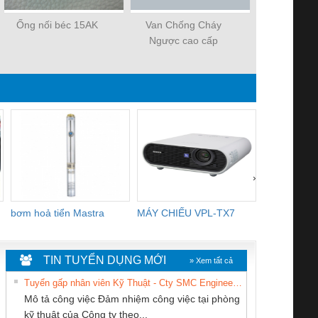
Ống nối béc 15AK
Van Chống Cháy
Chụp khí s
Ngược cao cấp
15A
WESCOL Type 83
›
bơm hoả tiển Mastra
MÁY CHIẾU VPL-TX7
BOM DINH
WHITE
TIN TUYỂN DỤNG MỚI
» Xem tất cả
Tuyển gấp nhân viên Kỹ Thuật - Cty SMC Engineering
Mô tả công việc Đảm nhiệm công việc tại phòng
kỹ thuật của Công ty theo...