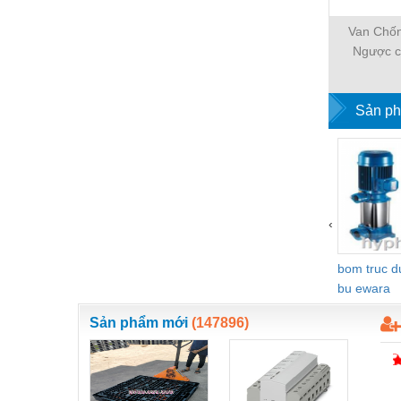
Nước-Vật tư thiết bị
Van Chố
Ngược c
Phốt cơ khí
WESCOL 
Sắt, thép, inox các loại
Sản ph
Thí nghiệm-Trang thiết bị
Thiết bị chiếu sáng
Thiết bị chống sét
Thiết bị an ninh
‹
Thiết bị công nghiệp
bom truc 
Thiết bị công trình
bu ewara
Thiết bị điện
Sản phẩm mới
(147896)
Thiết bị giáo dục
Thiết bị khác