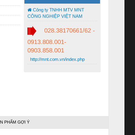
Công ty TNHH MTV MNT
CÔNG NGHIỆP VIỆT NAM
028.38170661/62 -
0913.808.001-
0903.858.001
http://mnt.com.vn/index.php
N PHẨM GỢI Ý