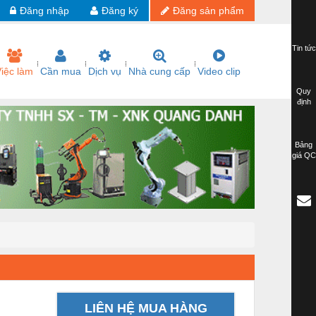
Đăng nhập
Đăng ký
Đăng sản phẩm
Tin tức
iệc làm
Cần mua
Dịch vụ
Nhà cung cấp
Video clip
Quy
định
Bảng
giá QC
LIÊN HỆ MUA HÀNG