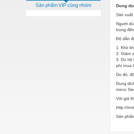
Sản phẩm VIP cùng nhóm
Dung dị
Dịch vụ - Thi công
Sản xuất
Điện công nghiệp
Người dù
Điện gia dụng
trọng đến
Điện Lạnh
Độ dẫn đ
1. Khó k
Đóng tàu Thiết bị
2. Giảm d
3. Do hệ 
Đúc chính xác Thiết bị
phí mua l
Dụng cụ cầm tay
Do đó, độ
Dụng cụ cắt gọt
Dung dịch
micro Si
Dụng cụ điện
Với giá t
Dụng cụ đo
http://m
Gỗ - Trang thiết bị
Sản phẩm
Hàn cắt - Thiết bị