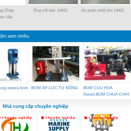
ng Cháy
Ống nối béc 24KD
Sứ phân phối khí 24KD
ao cấp
Type 84
ẩm xem nhiều
dung ewara,bom
BƠM ÁP LỰC TỰ ĐỘNG
BOM CUU HOA
Diesel,BOM CHUA CHAY
Nhà cung cấp chuyên nghiệp