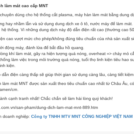
ch làm mát cao cấp MNT
 chuyên dùng cho hệ thống cắt plasma, máy hàn làm mát bằng dung dị
ng hay nhầm lẫn và sử dụng dung dịch xe ô tô, nước máy để làm mát. 
 hệ thống. Vì những dung dịch này độ dẫn điện rất cao (thường cao 5
iện cao vượt mức cho phép/không đúng tiêu chuẩn của nhà sản xuất sẽ
hởi động máy, đánh lửa để bắt đầu hồ quang.
òng khí làm mát, gây ra hiện tượng quá nóng, overheat => cháy mỏ cắ
thống làm việc trong môi trường quá nóng, tuổi thọ linh kiện tiêu hao su
inh kiện.
 dẫn điện càng thấp sẽ giúp thời gian sử dụng càng lâu, càng tiết kiệm
 làm mát MNT được sản xuất theo tiêu chuẩn cao nhất từ Châu Âu, có 
eamen/cm.
hành cạnh tranh nhất! Chắc chắn sẽ làm hài lòng quý khách!
nt.com.vn/san-pham/dung-dich-lam-mat-mnt-889.htm
 doanh nghiệp:
Công ty TNHH MTV MNT CÔNG NGHIỆP VIỆT NAM