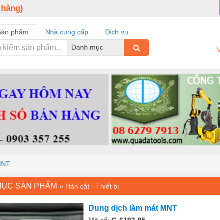
 hàng)
Sản phẩm
Nhà cung cấp
Dịch vụ
Danh mục
V
MNT
MỤC SẢN PHẨM
»
Hàn cắt - Thiết bị
Dung dịch làm mát MNT
Mã số:
G-6192-95