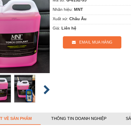
Nhãn hiệu:
MNT
Xuất xứ:
Châu Âu
Giá:
Liên hệ
EMAIL MUA HÀNG
ẾT VỀ SẢN PHẨM
THÔNG TIN DOANH NGHIỆP
SẢ