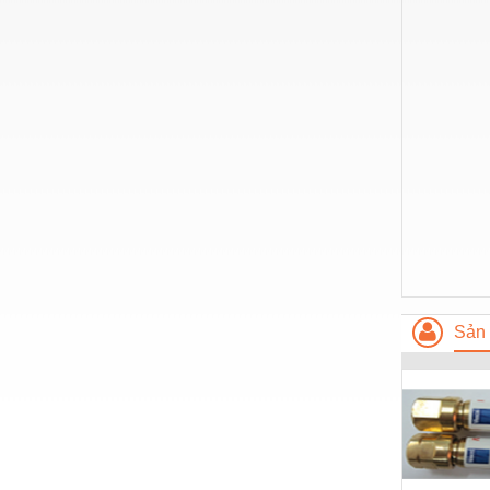
Hóa chất-Trang thiết bị
Kệ công nghiệp
Khí nén - Thiết bị
Khuôn mẫu - Phụ tùng
Lọc công nghiệp
Máy công cụ - Phụ tùng
Mỏ - Trang thiết bị
Mô tơ - Hộp số
Môi trường - Thiết bị
Sản 
Nâng hạ - Trang thiết bị
Nội - Ngoại thất - văn phòng
Nồi hơi - Trang thiết bị
Nông nghiệp - Thiết bị