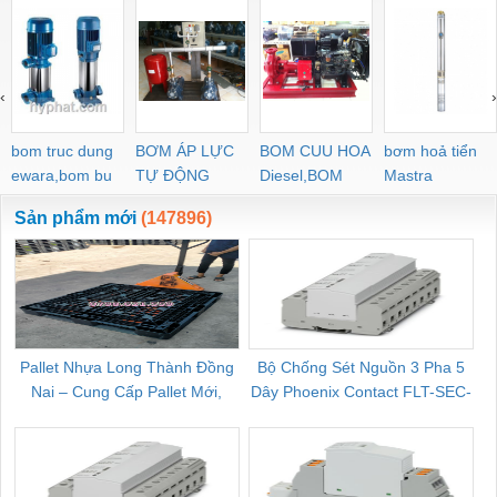
‹
›
bom truc dung
BƠM ÁP LỰC
BOM CUU HOA
bơm hoả tiển
ewara,bom bu
TỰ ĐỘNG
Diesel,BOM
Mastra
ewara
CHUA CHAY
Sản phẩm mới
(147896)
Pallet Nhựa Long Thành Đồng
Bộ Chống Sét Nguồn 3 Pha 5
Nai – Cung Cấp Pallet Mới,
Dây Phoenix Contact FLT-SEC-
C
Pallet Cũ Giá Tốt
P-T1-3S-264/50-FM - 2909589