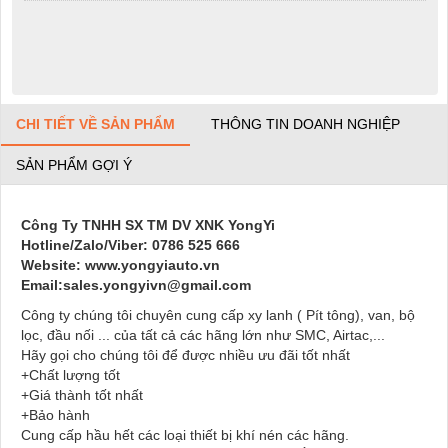
CHI TIẾT VỀ SẢN PHẨM
THÔNG TIN DOANH NGHIỆP
SẢN PHẨM GỢI Ý
Công Ty TNHH SX TM DV XNK YongYi
Hotline/Zalo/Viber: 0786 525 666
Website: www.yongyiauto.vn
Email:sales.yongyivn@gmail.com
Công ty chúng tôi chuyên cung cấp xy lanh ( Pít tông), van, bộ
lọc, đầu nối ... của tất cả các hãng lớn như SMC, Airtac,...
Hãy gọi cho chúng tôi để được nhiều ưu đãi tốt nhất
+Chất lượng tốt
+Giá thành tốt nhất
+Bảo hành
Cung cấp hầu hết các loại thiết bị khí nén các hãng.