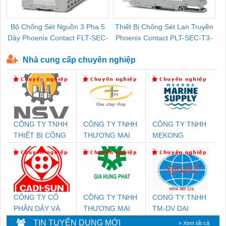
Bộ Chống Sét Nguồn 3 Pha 5
Thiết Bị Chống Sét Lan Truyền
B
Dây Phoenix Contact FLT-SEC-
Phoenix Contact PLT-SEC-T3-
P-T1-3S-440/35-FM - 2908264
230-FM-PT - 2907928
Nhà cung cấp chuyên nghiệp
CÔNG TY TNHH
CÔNG TY TNHH
CÔNG TY TNHH
THIẾT BỊ CÔNG
THƯƠNG MẠI
MEKONG
NGHIỆP NIHON
THIÊN ÂN VIỆT
MARINE
SETSUBI VIỆT
NAM
SUPPLY
NAM
CÔNG TY CỔ
CÔNG TY TNHH
CONG TY TNHH
PHẦN DÂY VÀ
THƯƠNG MẠI
TM-DV DAI
CÁP ĐIỆN
DỊCH VỤ KỸ
DONG THANH
TIN TUYỂN DỤNG MỚI
» Xem tất cả