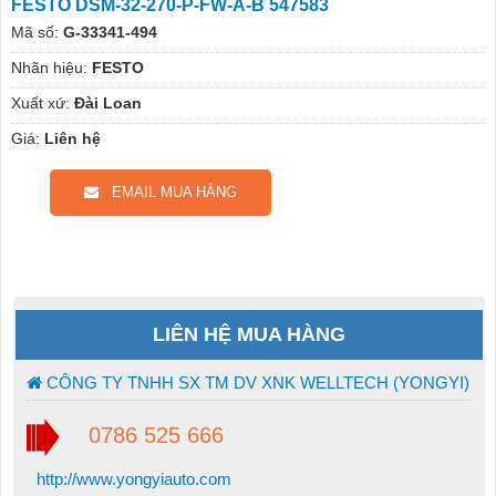
FESTO DSM-32-270-P-FW-A-B 547583
Mã số:
G-33341-494
Nhãn hiệu:
FESTO
Xuất xứ:
Đài Loan
Giá:
Liên hệ
EMAIL MUA HÀNG
LIÊN HỆ MUA HÀNG
CÔNG TY TNHH SX TM DV XNK WELLTECH (YONGYI)
0786 525 666
http://www.yongyiauto.com