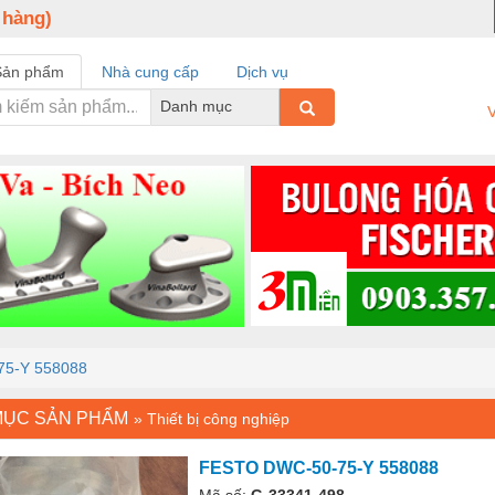
 hàng)
Sản phẩm
Nhà cung cấp
Dịch vụ
Danh mục
V
5-Y 558088
MỤC SẢN PHẨM
»
Thiết bị công nghiệp
FESTO DWC-50-75-Y 558088
Mã số:
G-33341-498