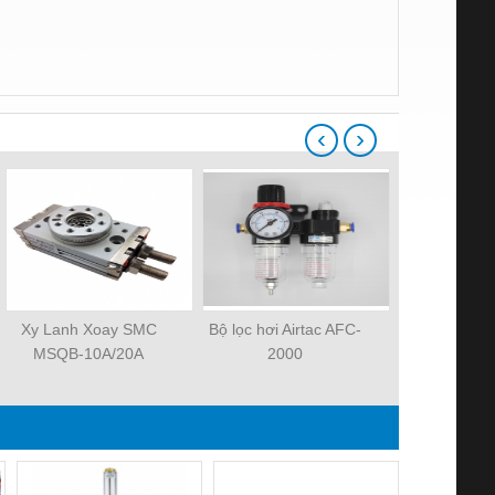
‹
›
Xy Lanh Xoay SMC
Bộ lọc hơi Airtac AFC-
Xylanh k
MSQB-10A/20A
2000
MHZ2-