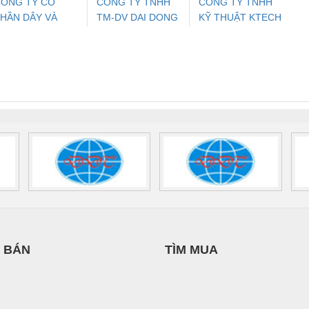
ÔNG TY CỔ
CONG TY TNHH
CÔNG TY TNHH
HẦN DÂY VÀ
TM-DV DAI DONG
KỸ THUẬT KTECH
ưu Điện AC
Mô-đun Ắc Quy UPS
Rơ Le An Toàn
Bộ g
ÁP ĐIỆN
THANH
VIỆT NAM
 Suất Cao
Phoenix Contact
Phoenix Contact
THƯỢNG ĐÌNH
nix Contact
QUINT-HP-
2981059 – PSR-
TRAN
INT-HP-
BAT/PB/48DC/7.0AH/PT
SCP-
1K5 H
0AC/2.5KVA/PT
- 1133819
24UC/ESL4/3X1/1X2/B
 1136815
 BÁN
TÌM MUA