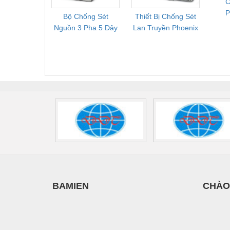
C
Thiết bị làm sạch
P
Bộ Chống Sét
Thiết Bị Chống Sét
Bộ L
Thiết bị sơn - Sơn
C
Nguồn 3 Pha 5 Dây
Lan Truyền Phoenix
Công
Phoenix Contact
Contact PLT-SEC-
Phoe
Thiết bị nhà bếp
FLT-SEC-P-T1-3S-
T3-230-FM-PT -
QU
Thiết bị nhiệt
440/35-FM -
2907928
UPS/23
2908264
-
Thiêt bị PCCC
Thiết bị truyền động
Thiết bị văn phòng
Thiết bị viễn thông
Thủy lực-Thiết bị
Thủy sản - Trang thiết bị
BAMIEN
CHÀO
Tự động hoá
Van - Co các loại
Vật liệu mài mòn