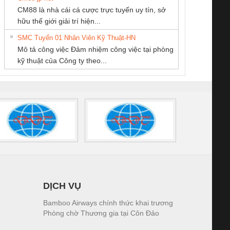
Công ty TNHH
Công Ty TNHH
CÔNG TY TNHH
CM88 là nhà cái cá cược trực tuyến uy tín, sở
Thương Mại SX Ba
Thiết Bị Điện Nam
THƯƠNG MẠI
iám sát chuỗi
Bộ chỉnh lưu nguồn
Nẹp nhôm chống
Bộ c
hữu thế giới giải trí hiện...
Miền
Quốc Thịnh
DỊCH VỤ KỸ
tấm pin
điện TRANSCLINIC
trơn Đà Nẵng
giám 
THUẬT ĐIỆN CƠ
SMC Tuyển 01 Nhân Viên Kỹ Thuật-HN
SCLINIC 16I+
BKE 1K5.4
Sola
GIA HƯNG PHÁT
Mô tả công việc Đảm nhiệm công việc tại phòng
 (2502520000)
(7791400879)2. Giá
TRAN
kỹ thuật của Công ty theo...
1K5.4
DỊCH VỤ
Bamboo Airways chính thức khai trương
Phòng chờ Thương gia tại Côn Đảo