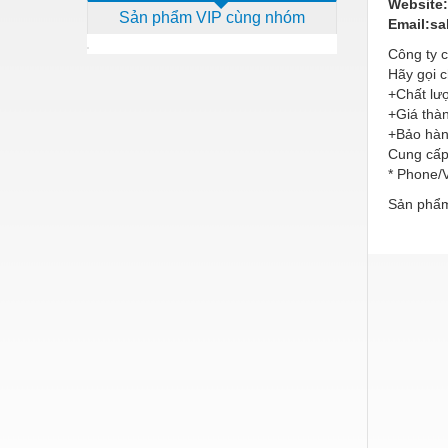
Website
Sản phẩm VIP cùng nhóm
Dịch vụ - Thi công
Email:s
Công ty c
Điện công nghiệp
Hãy gọi c
Điện gia dụng
+Chất lượ
+Giá thàn
Điện Lạnh
+Bảo hà
Cung cấp 
Đóng tàu Thiết bị
* Phone/
Đúc chính xác Thiết bị
Sản phẩm
Dụng cụ cầm tay
Dụng cụ cắt gọt
Dụng cụ điện
Dụng cụ đo
Gỗ - Trang thiết bị
Hàn cắt - Thiết bị