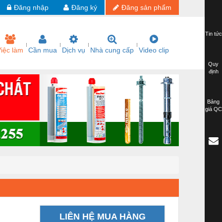
Đăng nhập
Đăng ký
Đăng sản phẩm
Tin tức
iệc làm
Cần mua
Dịch vụ
Nhà cung cấp
Video clip
Quy
định
Bảng
giá QC
LIÊN HỆ MUA HÀNG