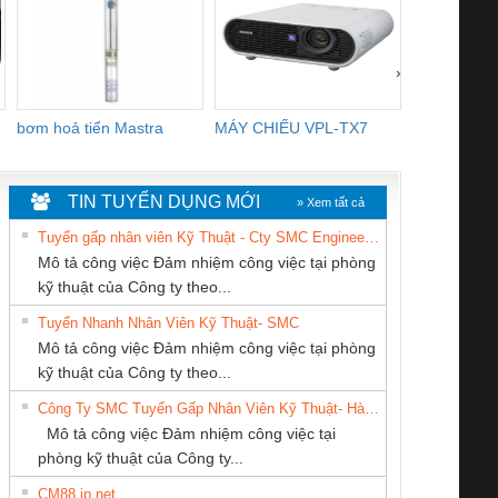
›
bơm hoả tiển Mastra
MÁY CHIẾU VPL-TX7
BOM DINH
WHITE
TIN TUYỂN DỤNG MỚI
» Xem tất cả
Tuyển gấp nhân viên Kỹ Thuật - Cty SMC Engineering
Mô tả công việc Đảm nhiệm công việc tại phòng
kỹ thuật của Công ty theo...
Tuyển Nhanh Nhân Viên Kỹ Thuật- SMC
Cty TNHH TM QC
CÔNG TY CP TỰ
CÔNG TY TNHH
 Le An Toàn
Bộ giám sát chuỗi
Bộ giám sát dòng
Bộ ng
Mô tả công việc Đảm nhiệm công việc tại phòng
Ba Miền
ĐỘNG TIẾN
MEKONG MARINE
enix Contact
tấm pin
điện chuỗi
ray W
kỹ thuật của Công ty theo...
HƯNG
SUPPLY
6960 – PSR-
TRANSCLINIC 16I+
TRANSCLINIC 16I+
BAS 
Công Ty SMC Tuyển Gấp Nhân Viên Kỹ Thuật- Hà Nội
SCP-
1K5 L (2433950000)
(2008130000)
(28
Mô tả công việc Đảm nhiệm công việc tại
/FSP/2X1/1X2
phòng kỹ thuật của Công ty...
CM88 jp net