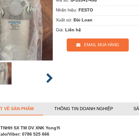
Nhãn hiệu:
FESTO
Xuất xứ:
Đài Loan
Giá:
Liên hệ
EMAIL MUA HÀNG
ẾT VỀ SẢN PHẨM
THÔNG TIN DOANH NGHIỆP
SẢ
 TNHH SX TM DV XNK YongYi
Zalo/Viber: 0786 525 666