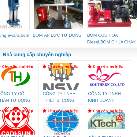
dung ewara,bom
BƠM ÁP LỰC TỰ ĐỘNG
BOM CUU HOA
Diesel,BOM CHUA CHAY
Nhà cung cấp chuyên nghiệp
ÔNG TY CỔ
CÔNG TY TNHH
CÔNG TY TNHH
Đệm An Toàn
Rơ Le An Toàn
Bộ Lặp Tín Hiệu
Rơ
PHẦN TỰ ĐỘNG
THIẾT BỊ CÔNG
KINH DOANH
nix Contact
Phoenix Contact
PROFIBUS Phoenix
Pho
IẾN HƯNG
NGHIỆP NIHON
DỊCH VỤ XNK
PC20-1NO-
PSR-SCP-
Contact PSI-REP-
298
SETSUBI VIỆT
PHƯƠNG NAM
24DC-SP -
24UC/ESL4/3X1/1X2/B
PROFIBUS/12MB -
NAM
700578
- 2981059
2708863
24DC