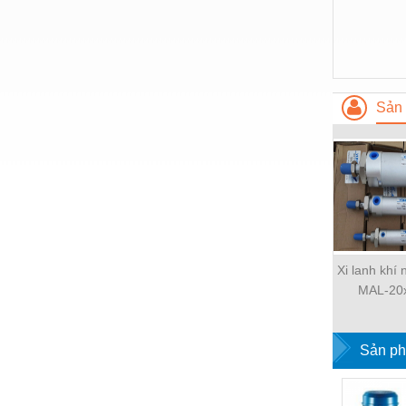
Hóa chất-Trang thiết bị
Kệ công nghiệp
Khí nén - Thiết bị
Khuôn mẫu - Phụ tùng
Sản 
Lọc công nghiệp
Máy công cụ - Phụ tùng
Mỏ - Trang thiết bị
Mô tơ - Hộp số
Môi trường - Thiết bị
Xi lanh khí
MAL-20
Nâng hạ - Trang thiết bị
Nội - Ngoại thất - văn phòng
Sản ph
Nồi hơi - Trang thiết bị
Nông nghiệp - Thiết bị