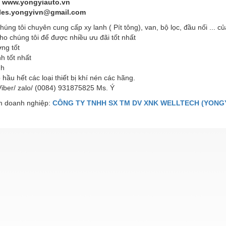
: www.yongyiauto.vn
ales.yongyivn@gmail.com
húng tôi chuyên cung cấp xy lanh ( Pít tông), van, bộ lọc, đầu nối ... củ
ho chúng tôi để được nhiều ưu đãi tốt nhất
ng tốt
h tốt nhất
nh
hầu hết các loại thiết bị khí nén các hãng.
Viber/ zalo/ (0084) 931875825 Ms. Ý
 doanh nghiệp:
CÔNG TY TNHH SX TM DV XNK WELLTECH (YONGY