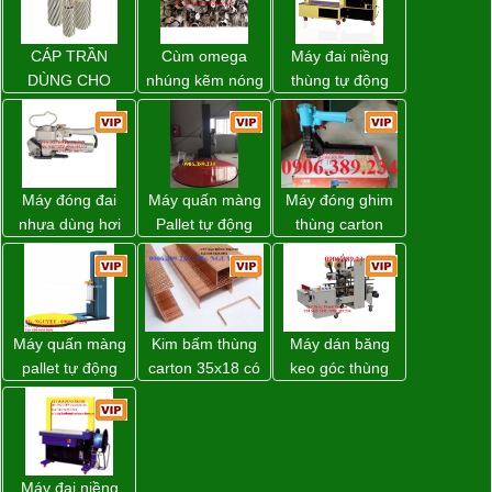
CÁP TRẦN
Cùm omega
Máy đai niềng
DÙNG CHO
nhúng kẽm nóng
thùng tự động
ĐƯỜNG DÂY
DBA-80A Đài
TẢI ĐIỆN TRÊN
Loan giá rẻ
KHÔNG
Máy đóng đai
Máy quấn màng
Máy đóng ghim
nhựa dùng hơi
Pallet tự động
thùng carton
khí nén WP-20
WP-55 xuất xứ
dùng khí nén giá
Đài Loan
tốt
Máy quấn màng
Kim bấm thùng
Máy dán băng
pallet tự động
carton 35x18 có
keo góc thùng
WP-55 chính
sẵn giá rẻ toàn
carton giá tốt
hãng Wellpack
quốc
Đồng Nai
giá tốt
Máy đai niềng