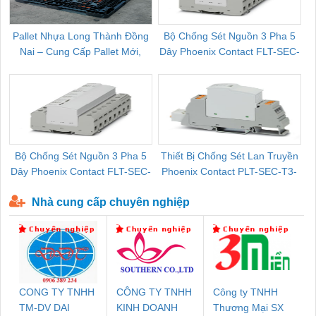
Pallet Nhựa Long Thành Đồng
Bộ Chống Sét Nguồn 3 Pha 5
Nai – Cung Cấp Pallet Mới,
Dây Phoenix Contact FLT-SEC-
C
Pallet Cũ Giá Tốt
P-T1-3S-264/50-FM - 2909589
Bộ Chống Sét Nguồn 3 Pha 5
Thiết Bị Chống Sét Lan Truyền
B
Dây Phoenix Contact FLT-SEC-
Phoenix Contact PLT-SEC-T3-
P-T1-3S-440/35-FM - 2908264
230-FM-PT - 2907928
Nhà cung cấp chuyên nghiệp
CONG TY TNHH
CÔNG TY TNHH
Công ty TNHH
TM-DV DAI
KINH DOANH
Thương Mại SX