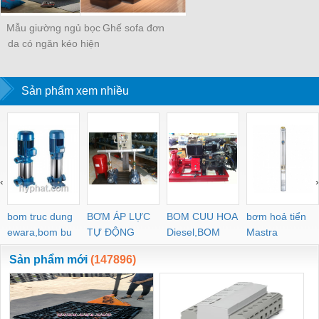
Mẫu giường ngủ bọc
Ghế sofa đơn
da có ngăn kéo hiện
đại G80-1
Sản phẩm xem nhiều
‹
›
bom truc dung
BƠM ÁP LỰC
BOM CUU HOA
bơm hoả tiển
ewara,bom bu
TỰ ĐỘNG
Diesel,BOM
Mastra
ewara
CHUA CHAY
Sản phẩm mới
(147896)