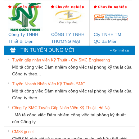
DONG THANH
DỊCH VỤ XNK
Ba Miền
PHƯƠNG NAM
Công Ty TNHH
CÔNG TY TNHH
Cty TNHH TM
Thiết Bị Điện
THƯƠNG MẠI
QC Ba Miền
Nam Quốc Thịnh
THIÊN ÂN VIỆT
TIN TUYỂN DỤNG MỚI
» Xem tất cả
NAM
Tuyển gấp nhân viên Kỹ Thuật - Cty SMC Engineering
Mô tả công việc Đảm nhiệm công việc tại phòng kỹ thuật của
Công ty theo...
Tuyển Nhanh Nhân Viên Kỹ Thuật- SMC
Mô tả công việc Đảm nhiệm công việc tại phòng kỹ thuật của
Công ty theo...
Công Ty SMC Tuyển Gấp Nhân Viên Kỹ Thuật- Hà Nội
Mô tả công việc Đảm nhiệm công việc tại phòng kỹ thuật
của Công ty...
CM88 jp net
CM88 là nhà cái cá cược trực tuyến uy tín, sở hữu thế giới