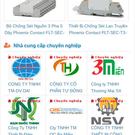
Bộ Chống Sét Nguồn 3 Pha 5
Thiết Bị Chống Sét Lan Truyền
B
Dây Phoenix Contact FLT-SEC-
Phoenix Contact PLT-SEC-T3-
P-T1-3S-440/35-FM - 2908264
230-FM-PT - 2907928
Nhà cung cấp chuyên nghiệp
CONG TY TNHH
CÔNG TY CỔ
Công ty TNHH
TM-DV DAI
PHẦN TỰ ĐỘNG
Thương Mại SX
DONG THANH
TIẾN HƯNG
Ba Miền
Công Ty TNHH
Cty TNHH TM
CÔNG TY TNHH
Thiết Bị Điện
QC Ba Miền
THIẾT BỊ CÔNG