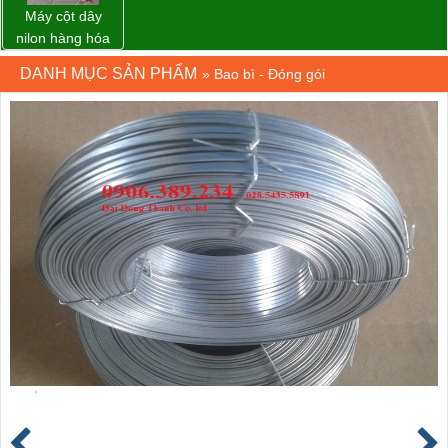
Máy cột dây
nilon hàng hóa
model CY-100
DANH MỤC SẢN PHẨM
»
Bao bì - Đóng gói