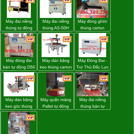
Máy đai niềng
Máy đai niềng
Máy đóng ghim
thùng tự động
thùng AS-50H
thùng carton
DBA-80A Đài
Wellpack
dùng khí nén giá
Loan giá rẻ
tốt
Máy đóng đai
Máy dán băng
Máy Đóng Đai -
bán tự động D56
keo thùng carton
Trợ Thủ Đắc Lực
Strapack
WP-5050RL
Cho Mọi Doanh
chính hãng
Nghiệp Trong
Khâu Đóng Gói
Máy dán băng
Máy quấn màng
Máy đai niềng
keo góc thùng
Pallet tự động
thùng bán tự
carton giá tốt
WP-55 xuất xứ
động D53XS2
Đồng Nai
Đài Loan
của hãng
Strapack Nhật