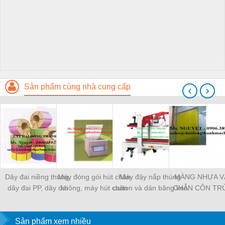
Sản phẩm cùng nhà cung cấp
‹
›
Dây đai niềng thùng,
Máy đóng gói hút chân
Máy đậy nắp thùng
MÀNG NHỰA V
dây đai PP, dây đai
không, máy hút chân
carton và dán băng keo
CHẮN CÔN TR
nhựa
không một buồng hút
tự động
MÀNG CHỊU N
KHO LẠNH, rèm
Sản phẩm xem nhiều
PVC