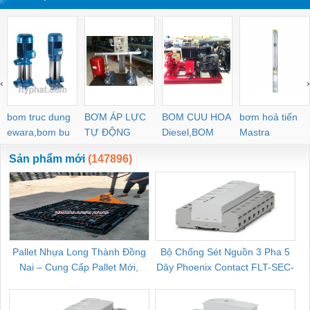
‹
›
bom truc dung
BƠM ÁP LỰC
BOM CUU HOA
bơm hoả tiển
ewara,bom bu
TỰ ĐỘNG
Diesel,BOM
Mastra
ewara
CHUA CHAY
Sản phẩm mới
(147896)
Pallet Nhựa Long Thành Đồng
Bộ Chống Sét Nguồn 3 Pha 5
Nai – Cung Cấp Pallet Mới,
Dây Phoenix Contact FLT-SEC-
C
Pallet Cũ Giá Tốt
P-T1-3S-264/50-FM - 2909589