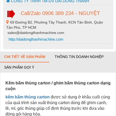
CONG TY TNHH TM-DV DAI DONG THANH
Call/Zalo 0906 389 234 - NGUYỆT
69 Đường B2, Phường Tây Thạnh, KCN Tân Bình, Quận
Tân Phú, TP HCM
sales@daidongthanhmachine.com
http://daidongthanhmachine.com
CHI TIẾT VỀ SẢN PHẨM
THÔNG TIN DOANH NGHIỆP
SẢN PHẨM GỢI Ý
Kẽm bấm thùng carton / ghim bấm thùng carton dạng
cuộn
kẽm bấm thùng carton
được sử dụng ở khâu cuối cùng
của quá trình sản xuất thùng carton dùng để ghim cạnh,
lề, mí, góc thùng giúp cố định thùng trước khi đưa vào
đóng gói hàng hóa.