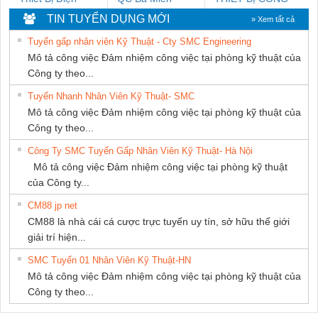
Nam Quốc Thịnh
NGHIỆP NIHON
TIN TUYỂN DỤNG MỚI
» Xem tất cả
SETSUBI VIỆT
Tuyển gấp nhân viên Kỹ Thuật - Cty SMC Engineering
NAM
Mô tả công việc Đảm nhiệm công việc tại phòng kỹ thuật của
Công ty theo...
Tuyển Nhanh Nhân Viên Kỹ Thuật- SMC
Mô tả công việc Đảm nhiệm công việc tại phòng kỹ thuật của
Công ty theo...
Công Ty SMC Tuyển Gấp Nhân Viên Kỹ Thuật- Hà Nội
Mô tả công việc Đảm nhiệm công việc tại phòng kỹ thuật
của Công ty...
CM88 jp net
CM88 là nhà cái cá cược trực tuyến uy tín, sở hữu thế giới
giải trí hiện...
SMC Tuyển 01 Nhân Viên Kỹ Thuật-HN
Mô tả công việc Đảm nhiệm công việc tại phòng kỹ thuật của
Công ty theo...