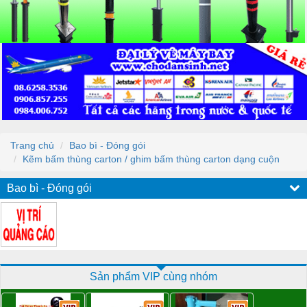
Trang chủ
Bao bì - Đóng gói
Kẽm bấm thùng carton / ghim bấm thùng carton dạng cuộn
Bao bì - Đóng gói
Sản phẩm VIP cùng nhóm