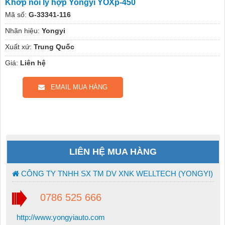
Khớp nối ly hợp Yongyi YOXp-450
Mã số:
G-33341-116
Nhãn hiệu:
Yongyi
Xuất xứ:
Trung Quốc
Giá:
Liên hệ
EMAIL MUA HÀNG
LIÊN HỆ MUA HÀNG
CÔNG TY TNHH SX TM DV XNK WELLTECH (YONGYI)
0786 525 666
http://www.yongyiauto.com