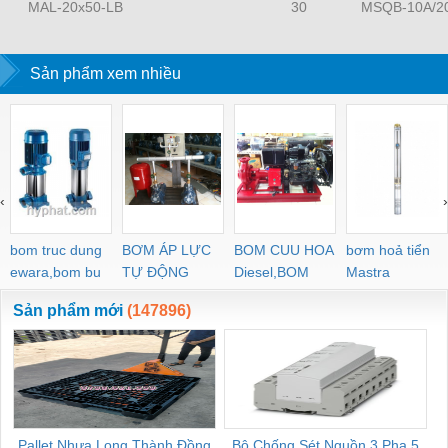
MAL-20x50-LB
30
MSQB-10A/2
Sản phẩm xem nhiều
‹
›
bom truc dung
BƠM ÁP LỰC
BOM CUU HOA
bơm hoả tiển
ewara,bom bu
TỰ ĐỘNG
Diesel,BOM
Mastra
ewara
CHUA CHAY
Sản phẩm mới
(147896)
Pallet Nhựa Long Thành Đồng
Bộ Chống Sét Nguồn 3 Pha 5