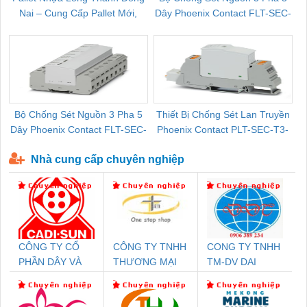
Nai – Cung Cấp Pallet Mới,
Dây Phoenix Contact FLT-SEC-
C
Pallet Cũ Giá Tốt
P-T1-3S-264/50-FM - 2909589
Bộ Chống Sét Nguồn 3 Pha 5
Thiết Bị Chống Sét Lan Truyền
B
Dây Phoenix Contact FLT-SEC-
Phoenix Contact PLT-SEC-T3-
P-T1-3S-440/35-FM - 2908264
230-FM-PT - 2907928
Nhà cung cấp chuyên nghiệp
CÔNG TY CỔ
CÔNG TY TNHH
CONG TY TNHH
PHẦN DÂY VÀ
THƯƠNG MẠI
TM-DV DAI
CÁP ĐIỆN
THIÊN ÂN VIỆT
DONG THANH
THƯỢNG ĐÌNH
NAM