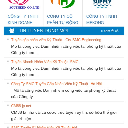
CÔNG TY TNHH
CÔNG TY CỔ
CÔNG TY TNHH
KINH DOANH
PHẦN TỰ ĐỘNG
MEKONG
DỊCH VỤ XNK
TIẾN HƯNG
MARINE
TIN TUYỂN DỤNG MỚI
» Xem tất cả
PHƯƠNG NAM
SUPPLY
Tuyển gấp nhân viên Kỹ Thuật - Cty SMC Engineering
Mô tả công việc Đảm nhiệm công việc tại phòng kỹ thuật của
Công ty theo...
Tuyển Nhanh Nhân Viên Kỹ Thuật- SMC
Mô tả công việc Đảm nhiệm công việc tại phòng kỹ thuật của
Công ty theo...
Công Ty SMC Tuyển Gấp Nhân Viên Kỹ Thuật- Hà Nội
Mô tả công việc Đảm nhiệm công việc tại phòng kỹ thuật
của Công ty...
CM88 jp net
CM88 là nhà cái cá cược trực tuyến uy tín, sở hữu thế giới
giải trí hiện...
SMC Tuyển 01 Nhân Viên Kỹ Thuật-HN