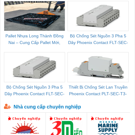
Pallet Nhựa Long Thành Đồng
Bộ Chống Sét Nguồn 3 Pha 5
Nai – Cung Cấp Pallet Mới,
Dây Phoenix Contact FLT-SEC-
C
Pallet Cũ Giá Tốt
P-T1-3S-264/50-FM - 2909589
Bộ Chống Sét Nguồn 3 Pha 5
Thiết Bị Chống Sét Lan Truyền
B
Dây Phoenix Contact FLT-SEC-
Phoenix Contact PLT-SEC-T3-
P-T1-3S-440/35-FM - 2908264
230-FM-PT - 2907928
Nhà cung cấp chuyên nghiệp