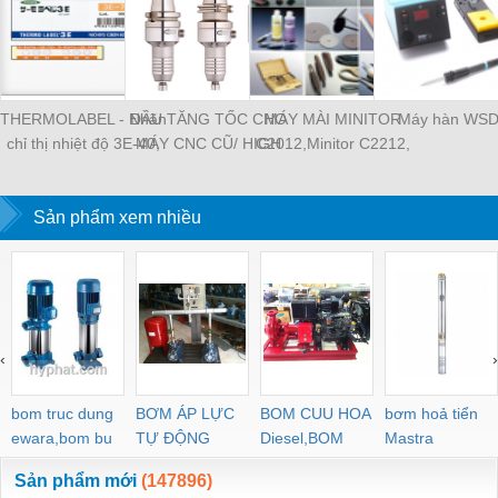
THERMOLABEL - Nhãn
ĐẦU TĂNG TỐC CHO
MÁY MÀI MINITOR
Máy hàn WS
chỉ thị nhiệt độ 3E-40,
MÁY CNC CŨ/ HIGH
C2012,Minitor C2212,
tem nhiệt Nigk A-50,
SPEED SPINDLE
MINITOR C2112,
thermolabe Nigk
MINIMO máy mài siêu
Sản phẩm xem nhiều
âm P30, Máy mài
khuôn mẫu Minitor
Minimo
‹
›
bom truc dung
BƠM ÁP LỰC
BOM CUU HOA
bơm hoả tiển
ewara,bom bu
TỰ ĐỘNG
Diesel,BOM
Mastra
ewara
CHUA CHAY
Sản phẩm mới
(147896)