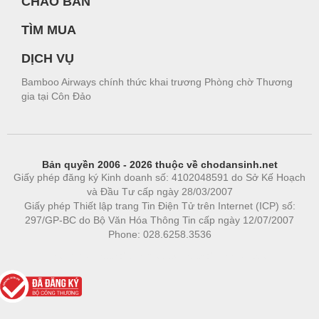
CHÀO BÁN
TÌM MUA
DỊCH VỤ
Bamboo Airways chính thức khai trương Phòng chờ Thương
gia tại Côn Đảo
Bản quyền 2006 - 2026 thuộc về chodansinh.net
Giấy phép đăng ký Kinh doanh số: 4102048591 do Sở Kế Hoạch
và Đầu Tư cấp ngày 28/03/2007
Giấy phép Thiết lập trang Tin Điện Tử trên Internet (ICP) số:
297/GP-BC do Bộ Văn Hóa Thông Tin cấp ngày 12/07/2007
Phone: 028.6258.3536
Phòng trọ
|
https://bdsgroup.vn
https://kqxs123.com