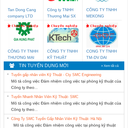
Tan Dong Cang
Công ty TNHH
CÔNG TY TNHH
company LTD
Thương Mại SX
MEKONG
Ba Miền
MARINE
SUPPLY
CÔNG TY TNHH
CÔNG TY TNHH
CONG TY TNHH
THƯƠNG MẠI
KỸ THUẬT
TM-DV DAI
DỊCH VỤ KỸ
KTECH VIỆT
DONG THANH
TIN TUYỂN DỤNG MỚI
» Xem tất cả
THUẬT ĐIỆN CƠ
NAM
Tuyển gấp nhân viên Kỹ Thuật - Cty SMC Engineering
GIA HƯNG PHÁT
Mô tả công việc Đảm nhiệm công việc tại phòng kỹ thuật của
Công ty theo...
Tuyển Nhanh Nhân Viên Kỹ Thuật- SMC
Mô tả công việc Đảm nhiệm công việc tại phòng kỹ thuật của
Công ty theo...
Công Ty SMC Tuyển Gấp Nhân Viên Kỹ Thuật- Hà Nội
Mô tả công việc Đảm nhiệm công việc tại phòng kỹ thuật