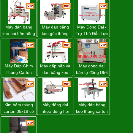
Máy dán băng
Máy dán băng
Máy Đóng Đai -
keo hai bên hông
keo góc thùng
Trợ Thủ Đắc Lực
thùng carton
carton giá tốt
Cho Mọi Doanh
WP-5050SA giá
Đồng Nai
Nghiệp Trong
rẻ Miền Nam
Khâu Đóng Gói
Máy Dập Ghim
Máy gấp nắp và
Máy đóng đai
Thùng Carton
dán băng keo
bán tự động D56
Wp-1200 Chính
thùng carton tự
Strapack
Hãng Đài Loan
động WP-5050F
giá rẻ
Kim bấm thùng
Máy đóng đai
Máy dán băng
carton 35x18 có
nhựa dùng hơi
keo thùng carton
sẵn giá rẻ toàn
khí nén WP-20
WP-5050RL
quốc
chính hãng