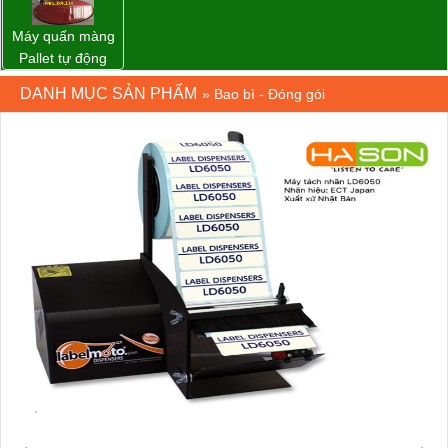
Máy quấn màng
Pallet tự động
WP-55 xuất xứ
DANH MỤC SẢN PHẨM
»
Bao bì - Đóng gói
Đài Loan