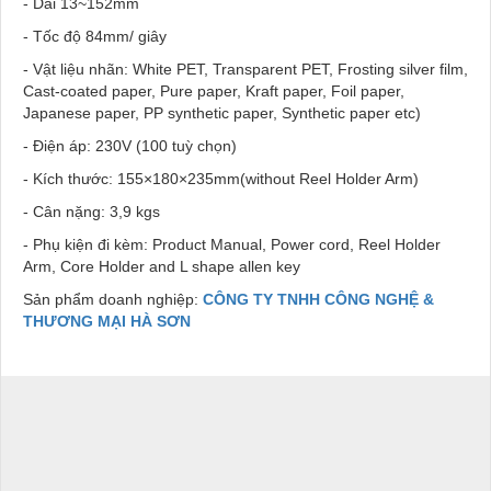
- Dài 13~152mm
- Tốc độ 84mm/ giây
- Vật liệu nhãn: White PET, Transparent PET, Frosting silver film,
Cast-coated paper, Pure paper, Kraft paper, Foil paper,
Japanese paper, PP synthetic paper, Synthetic paper etc)
- Điện áp: 230V (100 tuỳ chọn)
- Kích thước: 155×180×235mm(without Reel Holder Arm)
- Cân nặng: 3,9 kgs
- Phụ kiện đi kèm: Product Manual, Power cord, Reel Holder
Arm, Core Holder and L shape allen key
Sản phẩm doanh nghiệp:
CÔNG TY TNHH CÔNG NGHỆ &
THƯƠNG MẠI HÀ SƠN