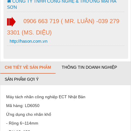
CÔNG TY TNHH CÔNG NGHỆ & THƯƠNG MẠI HÀ
SƠN
0906 663 719 ( MR. LUÂN) -039 279
3301 (MS. DIỆU)
http://hason.com.vn
CHI TIẾT VỀ SẢN PHẨM
THÔNG TIN DOANH NGHIỆP
SẢN PHẨM GỢI Ý
Máy tách nhãn công nghiệp ECT Nhật Bản
Mã hàng: LD6050
Ứng dụng cho nhãn khổ
- Rộng 6~114mm