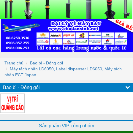
Trang chủ
Bao bì - Đóng gói
Máy tách nhãn LD6050, Label dispenser LD6050, Máy tách
nhãn ECT Japan
Bao bì - Đóng gói
Sản phẩm VIP cùng nhóm