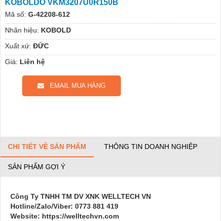
KOBOLDO VKM3207U0R150B
Mã số:
G-42208-612
Nhãn hiệu:
KOBOLD
Xuất xứ:
ĐỨC
Giá:
Liên hệ
EMAIL MUA HÀNG
CHI TIẾT VỀ SẢN PHẨM
THÔNG TIN DOANH NGHIỆP
SẢN PHẨM GỢI Ý
Công Ty TNHH TM DV XNK WELLTECH VN
Hotline/Zalo/Viber: 0773 881 419
Website: https://welltechvn.com