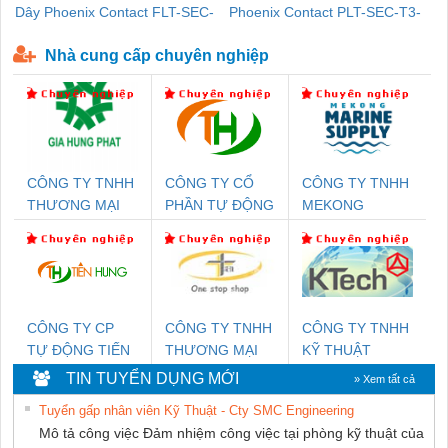
Dây Phoenix Contact FLT-SEC-
Phoenix Contact PLT-SEC-T3-
P-T1-3S-440/35-FM - 2908264
230-FM-PT - 2907928
Nhà cung cấp chuyên nghiệp
CÔNG TY TNHH
CÔNG TY CỔ
CÔNG TY TNHH
THƯƠNG MẠI
PHẦN TỰ ĐỘNG
MEKONG
DỊCH VỤ KỸ
TIẾN HƯNG
MARINE
THUẬT ĐIỆN CƠ
SUPPLY
GIA HƯNG PHÁT
CÔNG TY CP
CÔNG TY TNHH
CÔNG TY TNHH
TỰ ĐỘNG TIẾN
THƯƠNG MẠI
KỸ THUẬT
HƯNG
THIÊN ÂN VIỆT
KTECH VIỆT
TIN TUYỂN DỤNG MỚI
» Xem tất cả
NAM
NAM
Tuyển gấp nhân viên Kỹ Thuật - Cty SMC Engineering
Mô tả công việc Đảm nhiệm công việc tại phòng kỹ thuật của