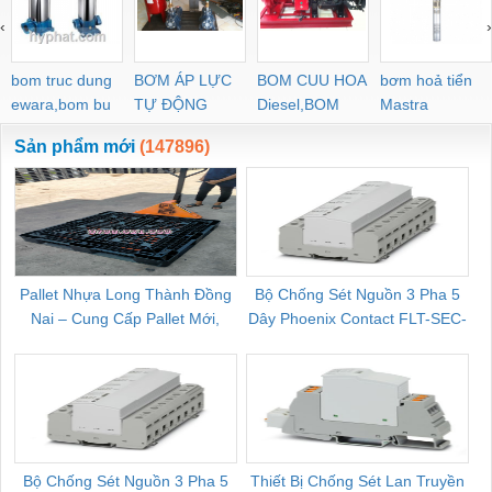
PYJW SL-C PC-C
‹
›
POC-C PL-C
bom truc dung
BƠM ÁP LỰC
BOM CUU HOA
bơm hoả tiển
ewara,bom bu
TỰ ĐỘNG
Diesel,BOM
Mastra
ewara
CHUA CHAY
Sản phẩm mới
(147896)
Pallet Nhựa Long Thành Đồng
Bộ Chống Sét Nguồn 3 Pha 5
Nai – Cung Cấp Pallet Mới,
Dây Phoenix Contact FLT-SEC-
C
Pallet Cũ Giá Tốt
P-T1-3S-264/50-FM - 2909589
Bộ Chống Sét Nguồn 3 Pha 5
Thiết Bị Chống Sét Lan Truyền
B