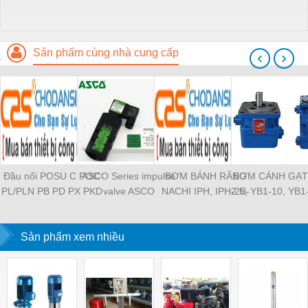
Sản phẩm cùng nhà cung cấp
‹
›
Đầu nối POSU C POC
ASCO Series impulse
BƠM BÁNH RĂNG
BƠM CÁNH GẠT
PL/PLN PB PD PX PKD
valve ASCO
NACHI IPH, IPH-2B-
2.5, YB1-10, YB1
PH PH2 PH3 PCF PLL
SCG353A043 ASCO
6.5-11, IPH-5B-40-21,
YB1-40/12.5, 
PLF PMF PTL SL SS
SCG353A044 ASCO
IPH-2A-5-11, IPH-5A-
100/16 YB1-40
SCA SAFS SASF HVFS
Sản phẩm xem nhiều
SCG353A047 ASCO
50, IPH-3A-13-LT-20,
YB1-16/12 YB1-
HVSF PU PV PE PY
SCG353A050 ASCO
IPH-5B-50-LT-11, IPH-
YB1-40/12 YB1-
PM PLM PZA PK PA
SCG353A051 ASCO
4A-32-LT-20, IPH-6B-
HVFF PLJ PYJ PP PG
SXE353.060
100-L-11, IPH-5A-40-
PEG PW PGJ PPGJ
11