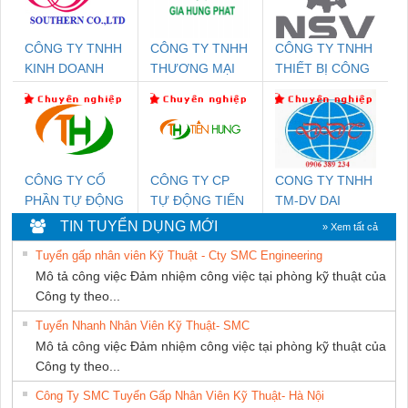
CÔNG TY TNHH
CÔNG TY TNHH
CÔNG TY TNHH
KINH DOANH
THƯƠNG MẠI
THIẾT BỊ CÔNG
DỊCH VỤ XNK
DỊCH VỤ KỸ
NGHIỆP NIHON
PHƯƠNG NAM
THUẬT ĐIỆN CƠ
SETSUBI VIỆT
GIA HƯNG
NAM
PHÁT
CÔNG TY CỔ
CÔNG TY CP
CONG TY TNHH
PHẦN TỰ ĐỘNG
TỰ ĐỘNG TIẾN
TM-DV DAI
TIẾN HƯNG
HƯNG
DONG THANH
TIN TUYỂN DỤNG MỚI
» Xem tất cả
Tuyển gấp nhân viên Kỹ Thuật - Cty SMC Engineering
Mô tả công việc Đảm nhiệm công việc tại phòng kỹ thuật của
Công ty theo...
Tuyển Nhanh Nhân Viên Kỹ Thuật- SMC
Mô tả công việc Đảm nhiệm công việc tại phòng kỹ thuật của
Công ty theo...
Công Ty SMC Tuyển Gấp Nhân Viên Kỹ Thuật- Hà Nội