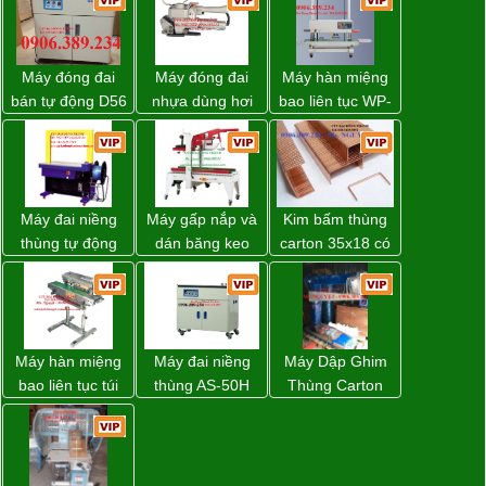
Máy đóng đai
Máy đóng đai
Máy hàn miệng
bán tự động D56
nhựa dùng hơi
bao liên tục WP-
Strapack
khí nén WP-20
1200V chính
hãng giá tốt
Máy đai niềng
Máy gấp nắp và
Kim bấm thùng
thùng tự động
dán băng keo
carton 35x18 có
DBA-200 giá tốt
thùng carton tự
sẵn giá rẻ toàn
động WP-5050F
quốc
giá rẻ
Máy hàn miệng
Máy đai niềng
Máy Dập Ghim
bao liên tục túi
thùng AS-50H
Thùng Carton
nằm nghiêng.
Wellpack
Wp-1200 Chính
Hãng Đài Loan