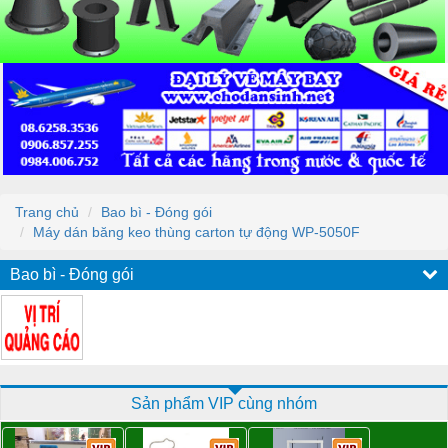
Trang chủ
Bao bì - Đóng gói
Máy dán băng keo thùng carton tự động WP-5050F
Bao bì - Đóng gói
Sản phẩm VIP cùng nhóm