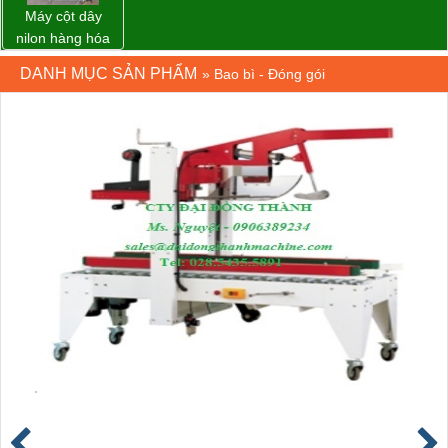
Máy cột dây
nilon hàng hóa
model CY-100
DANH MỤC SẢN PHẨM
»
Bao bì - Đóng gói