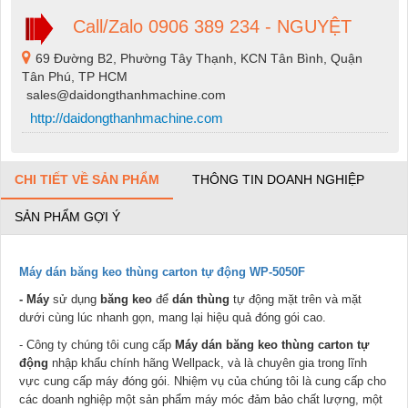
Call/Zalo 0906 389 234 - NGUYỆT
69 Đường B2, Phường Tây Thạnh, KCN Tân Bình, Quận
Tân Phú, TP HCM
sales@daidongthanhmachine.com
http://daidongthanhmachine.com
CHI TIẾT VỀ SẢN PHẨM
THÔNG TIN DOANH NGHIỆP
SẢN PHẨM GỢI Ý
Máy dán băng keo thùng carton tự động WP-5050F
- Máy
sử dụng
băng keo
để
dán
thùng
tự động mặt trên và mặt
dưới cùng lúc nhanh gọn, mang lại hiệu quả đóng gói cao.
- Công ty chúng tôi cung cấp
Máy dán băng keo thùng carton tự
động
nhập khẩu chính hãng Wellpack, và là chuyên gia trong lĩnh
vực cung cấp máy đóng gói. Nhiệm vụ của chúng tôi là cung cấp cho
các doanh nghiệp một sản phẩm máy móc đảm bảo chất lượng, một