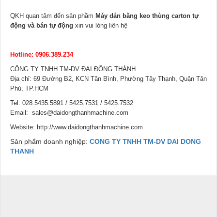
QKH quan tâm đến sản phầm
Máy dán băng keo thùng carton tự
động và bán tự động
xin vui lòng liên hệ
Hotline: 0906.389.234
CÔNG TY TNHH TM-DV ĐẠI ĐỒNG THÀNH
Địa chỉ: 69 Đường B2, KCN Tân Bình, Phường Tây Thạnh, Quận Tân
Phú, TP.HCM
Tel: 028.5435.5891 / 5425.7531 / 5425.7532
Email: sales@daidongthanhmachine.com
Website: http://www.daidongthanhmachine.com
Sản phẩm doanh nghiệp:
CONG TY TNHH TM-DV DAI DONG
THANH