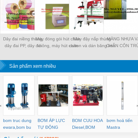
Dây đai niềng thùng,
Máy đóng gói hút chân
Máy đậy nắp thùng
MÀNG NHỰA V
dây đai PP, dây đai
không, máy hút chân
carton và dán băng keo
CHẮN CÔN TR
nhựa
không một buồng hút
tự động
MÀNG CHỊU N
KHO LẠNH, rèm
Sản phẩm xem nhiều
PVC
‹
›
bom truc dung
BƠM ÁP LỰC
BOM CUU HOA
bơm hoả tiển
ewara,bom bu
TỰ ĐỘNG
Diesel,BOM
Mastra
ewara
CHUA CHAY