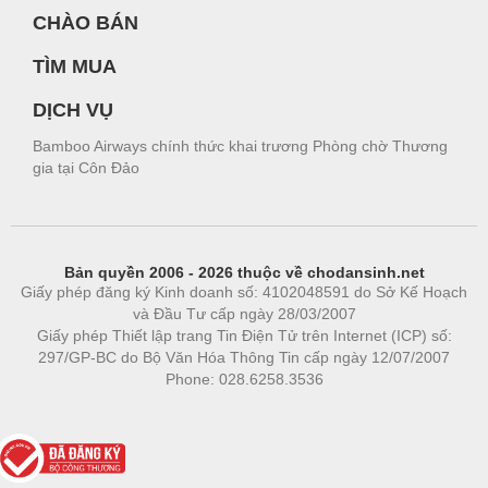
CHÀO BÁN
TÌM MUA
DỊCH VỤ
Bamboo Airways chính thức khai trương Phòng chờ Thương
gia tại Côn Đảo
Bản quyền 2006 - 2026 thuộc về chodansinh.net
Giấy phép đăng ký Kinh doanh số: 4102048591 do Sở Kế Hoạch
và Đầu Tư cấp ngày 28/03/2007
Giấy phép Thiết lập trang Tin Điện Tử trên Internet (ICP) số:
297/GP-BC do Bộ Văn Hóa Thông Tin cấp ngày 12/07/2007
Phone: 028.6258.3536
Phòng trọ
|
https://bdsgroup.vn
https://kqxs123.com