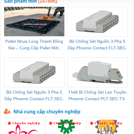
Sản phẩm mới
(147896)
Pallet Nhựa Long Thành Đồng
Bộ Chống Sét Nguồn 3 Pha 5
Nai – Cung Cấp Pallet Mới,
Dây Phoenix Contact FLT-SEC-
C
Pallet Cũ Giá Tốt
P-T1-3S-264/50-FM - 2909589
Bộ Chống Sét Nguồn 3 Pha 5
Thiết Bị Chống Sét Lan Truyền
B
Dây Phoenix Contact FLT-SEC-
Phoenix Contact PLT-SEC-T3-
P-T1-3S-440/35-FM - 2908264
230-FM-PT - 2907928
Nhà cung cấp chuyên nghiệp