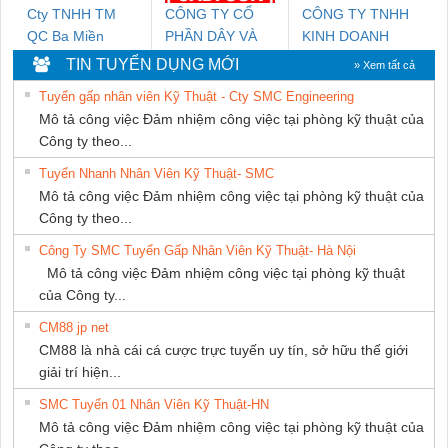
Cty TNHH TM
CÔNG TY CỔ
CÔNG TY TNHH
QC Ba Miền
PHẦN DÂY VÀ
KINH DOANH
CÁP ĐIỆN
DỊCH VỤ XNK
TIN TUYỂN DỤNG MỚI
» Xem tất cả
THƯỢNG ĐÌNH
PHƯƠNG NAM
Tuyển gấp nhân viên Kỹ Thuật - Cty SMC Engineering
Mô tả công việc Đảm nhiệm công việc tại phòng kỹ thuật của
Công ty theo...
Tuyển Nhanh Nhân Viên Kỹ Thuật- SMC
Mô tả công việc Đảm nhiệm công việc tại phòng kỹ thuật của
Công ty theo...
Công Ty SMC Tuyển Gấp Nhân Viên Kỹ Thuật- Hà Nội
Mô tả công việc Đảm nhiệm công việc tại phòng kỹ thuật
của Công ty...
CM88 jp net
CM88 là nhà cái cá cược trực tuyến uy tín, sở hữu thế giới
giải trí hiện...
SMC Tuyển 01 Nhân Viên Kỹ Thuật-HN
Mô tả công việc Đảm nhiệm công việc tại phòng kỹ thuật của