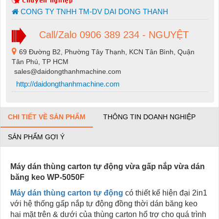
CONG TY TNHH TM-DV DAI DONG THANH
Call/Zalo 0906 389 234 - NGUYỆT
69 Đường B2, Phường Tây Thạnh, KCN Tân Bình, Quận
Tân Phú, TP HCM
sales@daidongthanhmachine.com
http://daidongthanhmachine.com
CHI TIẾT VỀ SẢN PHẨM
THÔNG TIN DOANH NGHIỆP
SẢN PHẨM GỢI Ý
Máy dán thùng carton tự động vừa gấp nắp vừa dán
băng keo WP-5050F
Máy dán thùng carton tự động
có thiết kế hiện đại 2in1
với hệ thống gấp nắp tự động đồng thời dán băng keo
hai mặt trên & dưới của thùng carton hổ trợ cho quá trình