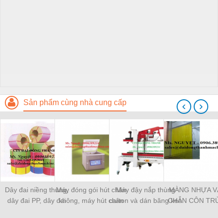
Sản phẩm cùng nhà cung cấp
‹
›
Dây đai niềng thùng,
Máy đóng gói hút chân
Máy đậy nắp thùng
MÀNG NHỰA V
dây đai PP, dây đai
không, máy hút chân
carton và dán băng keo
CHẮN CÔN TR
nhựa
không một buồng hút
tự động
MÀNG CHỊU N