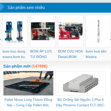
KHO LẠNH, rèm
Sản phẩm xem nhiều
PVC
‹
›
bom truc dung
BƠM ÁP LỰC
BOM CUU HOA
bơm hoả tiển
ewara,bom bu
TỰ ĐỘNG
Diesel,BOM
Mastra
ewara
CHUA CHAY
Sản phẩm mới
(147896)
Pallet Nhựa Long Thành Đồng
Bộ Chống Sét Nguồn 3 Pha 5
Nai – Cung Cấp Pallet Mới,
Dây Phoenix Contact FLT-SEC-
C
Pallet Cũ Giá Tốt
P-T1-3S-264/50-FM - 2909589