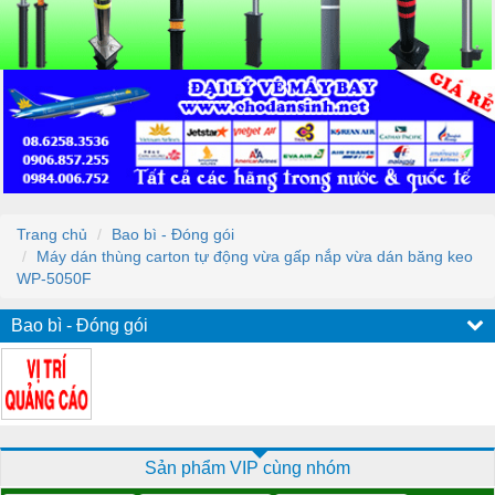
Trang chủ
Bao bì - Đóng gói
Máy dán thùng carton tự động vừa gấp nắp vừa dán băng keo
WP-5050F
Bao bì - Đóng gói
Sản phẩm VIP cùng nhóm