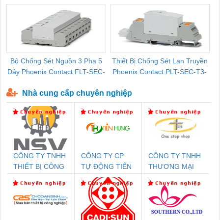
Bộ Chống Sét Nguồn 3 Pha 5
Thiết Bị Chống Sét Lan Truyền
B
Dây Phoenix Contact FLT-SEC-
Phoenix Contact PLT-SEC-T3-
P-T1-3S-440/35-FM - 2908264
230-FM-PT - 2907928
Nhà cung cấp chuyên nghiệp
CÔNG TY TNHH
CÔNG TY CP
CÔNG TY TNHH
THIẾT BỊ CÔNG
TỰ ĐỘNG TIẾN
THƯƠNG MẠI
NGHIỆP NIHON
HƯNG
THIÊN ÂN VIỆT
SETSUBI VIỆT
NAM
NAM