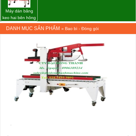
Máy dán băng
keo hai bên hông
thùng carton
DANH MỤC SẢN PHẨM
»
Bao bì - Đóng gói
WP-5050SA giá
rẻ Miền Nam