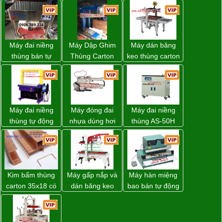
Máy đai niềng
Máy Dập Ghim
Máy dán băng
thùng bán tự
Thùng Carton
keo thùng carton
động D53XS2
Wp-1200 Chính
WP-5050RL
của hãng
Hãng Đài Loan
chính hãng
Strapack Nhật
Máy đai niềng
Máy đóng đai
Máy đai niềng
thùng tự động
nhựa dùng hơi
thùng AS-50H
DBA-200 giá tốt
khí nén WP-20
Wellpack
Kim bấm thùng
Máy gấp nắp và
Máy hàn miệng
carton 35x18 có
dán băng keo
bao bán tự động
sẵn giá rẻ toàn
thùng carton tự
nhập khẩu
quốc
động WP-5050F
Taiwan
giá rẻ