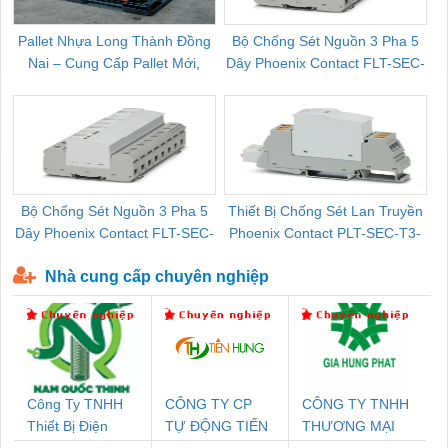
Pallet Nhựa Long Thành Đồng
Bộ Chống Sét Nguồn 3 Pha 5
Nai – Cung Cấp Pallet Mới,
Dây Phoenix Contact FLT-SEC-
C
Pallet Cũ Giá Tốt
P-T1-3S-264/50-FM - 2909589
Bộ Chống Sét Nguồn 3 Pha 5
Thiết Bị Chống Sét Lan Truyền
B
Dây Phoenix Contact FLT-SEC-
Phoenix Contact PLT-SEC-T3-
P-T1-3S-440/35-FM - 2908264
230-FM-PT - 2907928
Nhà cung cấp chuyên nghiệp
Công Ty TNHH
CÔNG TY CP
CÔNG TY TNHH
Thiết Bị Điện
TỰ ĐỘNG TIẾN
THƯƠNG MẠI
Nam Quốc Thịnh
HƯNG
DỊCH VỤ KỸ