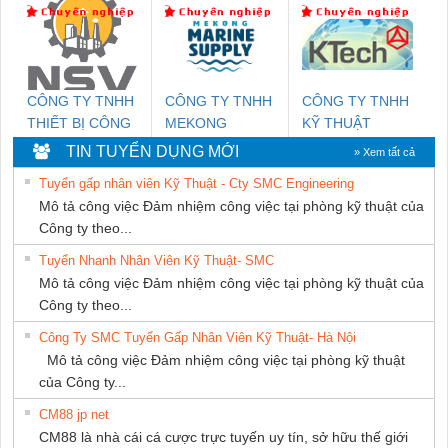
THUẬT ĐIỆN CƠ
GIA HƯNG
PHÁT
CÔNG TY TNHH
CÔNG TY TNHH
CÔNG TY TNHH
THIẾT BỊ CÔNG
MEKONG
KỸ THUẬT
NGHIỆP NIHON
MARINE
KTECH VIỆT
TIN TUYỂN DỤNG MỚI
» Xem tất cả
SETSUBI VIỆT
SUPPLY
NAM
Tuyển gấp nhân viên Kỹ Thuật - Cty SMC Engineering
NAM
Mô tả công việc Đảm nhiệm công việc tại phòng kỹ thuật của
Công ty theo...
Tuyển Nhanh Nhân Viên Kỹ Thuật- SMC
Mô tả công việc Đảm nhiệm công việc tại phòng kỹ thuật của
Công ty theo...
Công Ty SMC Tuyển Gấp Nhân Viên Kỹ Thuật- Hà Nội
Mô tả công việc Đảm nhiệm công việc tại phòng kỹ thuật
của Công ty...
CM88 jp net
CM88 là nhà cái cá cược trực tuyến uy tín, sở hữu thế giới