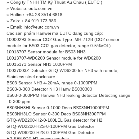
» Công ty TNHH TM Kỹ Thuật Âu Châu ( EUTC )
» Website: eutc.com.vn
» Hotline: +84 28 3514 6818
» Zalo: + 84 919 173 986
» Email: info@eutc.com.vn
Các sản phẩm Hanwei mà EUTC đang cung cấp:
10000293 Sensor CO2 Gas Type: MH-712B (CO2 sensor
module for BS03 CO2 gas detector, range 0-5%VOL)
10013707 Sensor module for BS03 NH3
10013707-WD6200 Sensor module for WD6200
10015171 Sensor NH3 1000PPM
10037003Z Detector GTQ-WD6200 for NH3 with remote,
Stainless steel enclosure
BS03 Sensor NH3 4-20mA, range 0-1000PPM
BS03-0-300 Detector NH3 Hanw BS030300
BS03-0-300PPM Hanwei NH3 leaking detector Detecting range
: 0-300 ppm
BS03NH3HI Sensor 0-1000 Deco BS03NH1000PPM
BS03NH3LO Sensor 0-300 Deco BS03NH300PPM
GTQ-WD2200-H2-0-100LEL Gas detector for H2
GTQ-WD2200-H2S-0-100PPM Gas Detector
GTQ-WD6200-H2S-0-100PPM Gas Detector
H2-SENSOR H2 sensor module