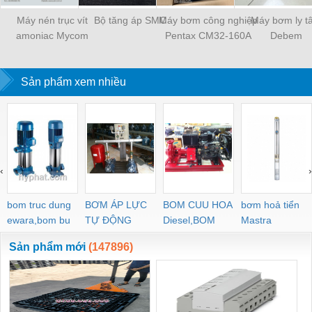
Máy nén trục vít
Bộ tăng áp SMC
Máy bơm công nghiệp
Máy bơm ly 
amoniac Mycom
Pentax CM32-160A
Debem
Sản phẩm xem nhiều
‹
›
bom truc dung
BƠM ÁP LỰC
BOM CUU HOA
bơm hoả tiển
ewara,bom bu
TỰ ĐỘNG
Diesel,BOM
Mastra
ewara
CHUA CHAY
Sản phẩm mới
(147896)