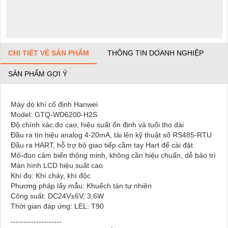
CHI TIẾT VỀ SẢN PHẨM
THÔNG TIN DOANH NGHIỆP
SẢN PHẨM GỢI Ý
Máy dò khí cố định Hanwei
Model: GTQ-WD6200-H2S
Độ chính xác đo cao, hiệu suất ổn định và tuổi thọ dài
Đầu ra tín hiệu analog 4-20mA, tải lên kỹ thuật số RS485-RTU
Đầu ra HART, hỗ trợ bộ giao tiếp cầm tay Hart để cài đặt
Mô-đun cảm biến thông minh, không cần hiệu chuẩn, dễ bảo trì
Màn hình LCD hiệu suất cao
Khí đo: Khí cháy, khí độc
Phương pháp lấy mẫu: Khuếch tán tự nhiên
Công suất: DC24V±6V, 3,6W
Thời gian đáp ứng: LEL: T90
--------------------