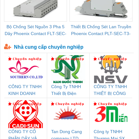
Bộ Chống Sét Nguồn 3 Pha 5
Thiết Bị Chống Sét Lan Truyền
B
Dây Phoenix Contact FLT-SEC-
Phoenix Contact PLT-SEC-T3-
P-T1-3S-440/35-FM - 2908264
230-FM-PT - 2907928
Nhà cung cấp chuyên nghiệp
CÔNG TY TNHH
Công Ty TNHH
CÔNG TY TNHH
KINH DOANH
Thiết Bị Điện
THIẾT BỊ CÔNG
DỊCH VỤ XNK
Nam Quốc Thịnh
NGHIỆP NIHON
PHƯƠNG NAM
SETSUBI VIỆT
NAM
CÔNG TY CỔ
Tan Dong Cang
Công ty TNHH
PHẦN DÂY VÀ
company LTD
Thương Mại SX