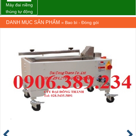
Máy đai niềng
thùng tự động
DBA-80A Đài
DANH MỤC SẢN PHẨM
»
Bao bì - Đóng gói
Loan giá rẻ