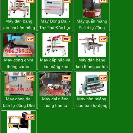
Máy dán băng
Máy Đóng Đai -
Máy quấn màng
keo hai bên hông
Trợ Thủ Đắc Lực
Pallet tự động
thùng carton
Cho Mọi Doanh
WP-55 xuất xứ
WP-5050SA giá
Nghiệp Trong
Đài Loan
rẻ Miền Nam
Khâu Đóng Gói
Máy đóng ghim
Máy gấp nắp và
Máy dán băng
thùng carton
dán băng keo
keo thùng carton
dùng khí nén giá
thùng carton tự
WP-5050RL
tốt
động WP-5050F
chính hãng
giá rẻ
Máy đóng đai
Máy đai niềng
Máy hàn miệng
bán tự động D56
thùng bán tự
bao bán tự động
Strapack
động D53XS2
nhập khẩu
của hãng
Taiwan
Strapack Nhật