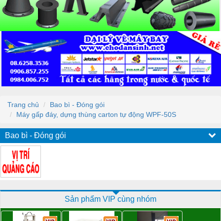
Trang chủ
Bao bì - Đóng gói
Máy gấp đáy, dựng thùng carton tự động WPF-50S
Bao bì - Đóng gói
Sản phẩm VIP cùng nhóm