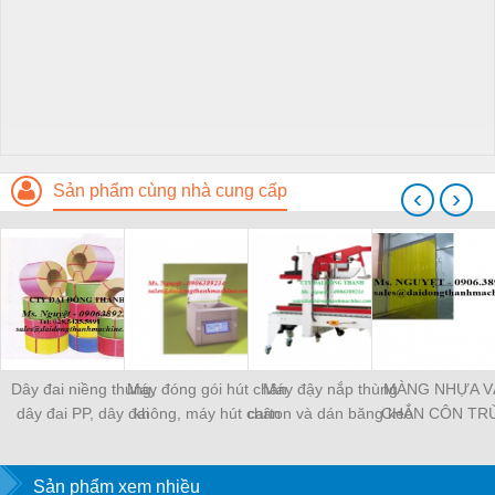
Sản phẩm cùng nhà cung cấp
‹
›
Dây đai niềng thùng,
Máy đóng gói hút chân
Máy đậy nắp thùng
MÀNG NHỰA V
dây đai PP, dây đai
không, máy hút chân
carton và dán băng keo
CHẮN CÔN TR
nhựa
không một buồng hút
tự động
MÀNG CHỊU N
KHO LẠNH, rèm
Sản phẩm xem nhiều
PVC