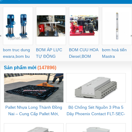
‹
›
bom truc dung
BƠM ÁP LỰC
BOM CUU HOA
bơm hoả tiển
ewara,bom bu
TỰ ĐỘNG
Diesel,BOM
Mastra
ewara
CHUA CHAY
Sản phẩm mới
(147896)
Pallet Nhựa Long Thành Đồng
Bộ Chống Sét Nguồn 3 Pha 5
Nai – Cung Cấp Pallet Mới,
Dây Phoenix Contact FLT-SEC-
C
Pallet Cũ Giá Tốt
P-T1-3S-264/50-FM - 2909589