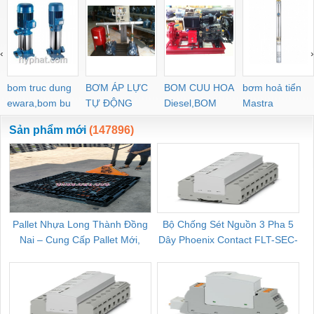
‹
›
bom truc dung
BƠM ÁP LỰC
BOM CUU HOA
bơm hoả tiển
ewara,bom bu
TỰ ĐỘNG
Diesel,BOM
Mastra
ewara
CHUA CHAY
Sản phẩm mới
(147896)
Pallet Nhựa Long Thành Đồng
Bộ Chống Sét Nguồn 3 Pha 5
Nai – Cung Cấp Pallet Mới,
Dây Phoenix Contact FLT-SEC-
C
Pallet Cũ Giá Tốt
P-T1-3S-264/50-FM - 2909589