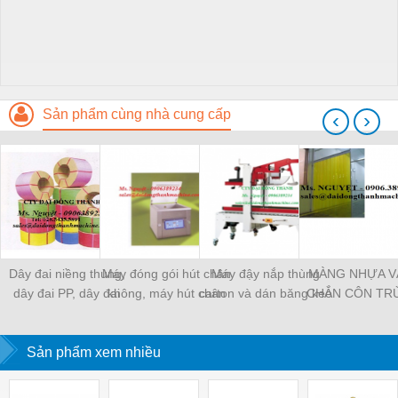
Sản phẩm cùng nhà cung cấp
‹
›
Dây đai niềng thùng,
Máy đóng gói hút chân
Máy đậy nắp thùng
MÀNG NHỰA V
dây đai PP, dây đai
không, máy hút chân
carton và dán băng keo
CHẮN CÔN TR
nhựa
không một buồng hút
tự động
MÀNG CHỊU N
KHO LẠNH, rèm
Sản phẩm xem nhiều
PVC