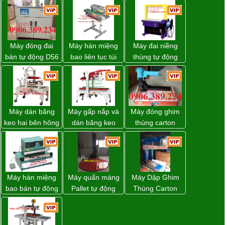
Máy đóng đai
Máy hàn miệng
Máy đai niềng
bán tự động D56
bao liên tục túi
thùng tự động
Strapack
nằm nghiêng.
DBA-200 giá tốt
Máy dán băng
Máy gấp nắp và
Máy đóng ghim
keo hai bên hông
dán băng keo
thùng carton
thùng carton
thùng carton tự
dùng khí nén giá
WP-5050SA giá
động WP-5050F
tốt
rẻ Miền Nam
giá rẻ
Máy hàn miệng
Máy quấn màng
Máy Dập Ghim
bao bán tự động
Pallet tự động
Thùng Carton
nhập khẩu
WP-55 xuất xứ
Wp-1200 Chính
Taiwan
Đài Loan
Hãng Đài Loan