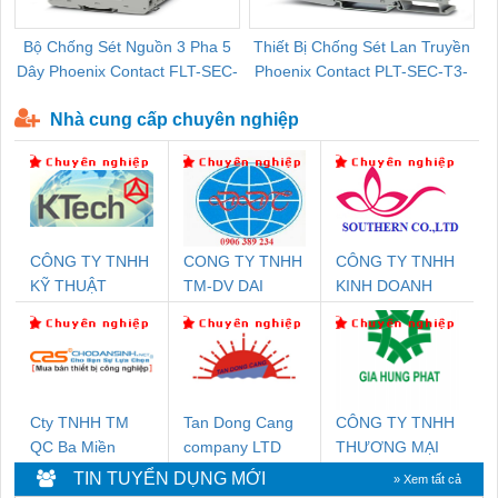
Bộ Chống Sét Nguồn 3 Pha 5
Thiết Bị Chống Sét Lan Truyền
B
Dây Phoenix Contact FLT-SEC-
Phoenix Contact PLT-SEC-T3-
P-T1-3S-440/35-FM - 2908264
230-FM-PT - 2907928
Nhà cung cấp chuyên nghiệp
CÔNG TY TNHH
CONG TY TNHH
CÔNG TY TNHH
KỸ THUẬT
TM-DV DAI
KINH DOANH
KTECH VIỆT
DONG THANH
DỊCH VỤ XNK
NAM
PHƯƠNG NAM
Cty TNHH TM
Tan Dong Cang
CÔNG TY TNHH
QC Ba Miền
company LTD
THƯƠNG MẠI
DỊCH VỤ KỸ
TIN TUYỂN DỤNG MỚI
» Xem tất cả
THUẬT ĐIỆN CƠ