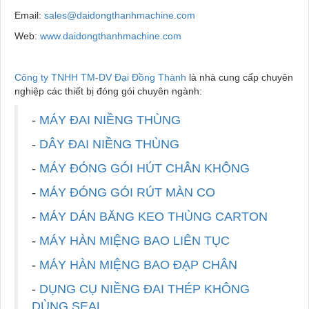
Email:
sales@daidongthanhmachine.com
Web:
www.daidongthanhmachine.com
Công ty TNHH TM-DV Đại Đồng Thành
là nhà cung cấp chuyên
nghiệp các thiết bị đóng gói chuyên ngành:
-
MÁY ĐAI NIỀNG THÙNG
-
DÂY ĐAI NIỀNG THÙNG
-
MÁY ĐÓNG GÓI HÚT CHÂN KHÔNG
-
MÁY ĐÓNG GÓI RÚT MÀN CO
-
MÁY DÁN BĂNG KEO THÙNG CARTON
-
MÁY HÀN MIỆNG BAO LIÊN TỤC
-
MÁY HÀN MIỆNG BAO ĐẠP CHÂN
-
DỤNG CỤ NIỀNG ĐAI THÉP KHÔNG
DÙNG SEAL