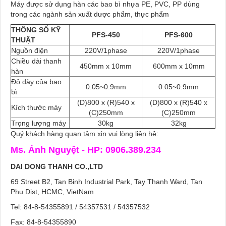
Máy được sử dụng hàn các bao bì nhựa PE, PVC, PP dùng
trong các ngành sản xuất dược phẩm, thực phẩm
THÔNG SỐ KỸ
PFS-450
PFS-600
THUẬT
Nguồn điện
220V/1phase
220V/1phase
Chiều dài thanh
450mm x 10mm
600mm x 10mm
hàn
Độ dày của bao
0.05~0.9mm
0.05~0.9mm
bì
(D)800 x (R)540 x
(D)800 x (R)540 x
Kích thước máy
(C)250mm
(C)250mm
Trọng lượng máy
30kg
32kg
Quý khách hàng quan tâm xin vui lòng liên hệ:
Ms. Ánh Nguyệt -
HP: 0906.389.234
DAI DONG THANH CO.,LTD
69 Street B2, Tan Binh Industrial Park, Tay Thanh Ward, Tan
Phu Dist, HCMC, VietNam
Tel: 84-8-54355891 / 54357531 / 54357532
Fax: 84-8-54355890