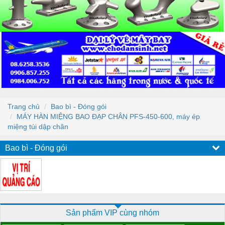
Trang chủ
Bao bì - Đóng gói
MÁY HÀN MIỆNG BAO ĐẠP CHÂN PFS-450-600, máy ép
miệng túi dập chân
Bao bì - Đóng gói
Sản phẩm VIP cùng nhóm