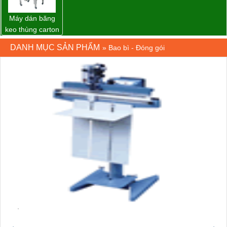
Máy dán băng
keo thùng carton
WP-5050RL
DANH MỤC SẢN PHẨM
»
Bao bì - Đóng gói
chính hãng