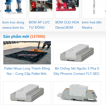
‹
›
bom truc dung
BƠM ÁP LỰC
BOM CUU HOA
bơm hoả tiển
ewara,bom bu
TỰ ĐỘNG
Diesel,BOM
Mastra
ewara
CHUA CHAY
Sản phẩm mới
(147896)
Pallet Nhựa Long Thành Đồng
Bộ Chống Sét Nguồn 3 Pha 5
Nai – Cung Cấp Pallet Mới,
Dây Phoenix Contact FLT-SEC-
C
Pallet Cũ Giá Tốt
P-T1-3S-264/50-FM - 2909589