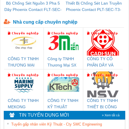
Bộ Chống Sét Nguồn 3 Pha 5
Thiết Bị Chống Sét Lan Truyền
B
Dây Phoenix Contact FLT-SEC-
Phoenix Contact PLT-SEC-T3-
P-T1-3S-440/35-FM - 2908264
230-FM-PT - 2907928
Nhà cung cấp chuyên nghiệp
CÔNG TY TNHH
Công ty TNHH
CÔNG TY CỔ
THƯƠNG MẠI
Thương Mại SX
PHẦN DÂY VÀ
THIÊN ÂN VIỆT
Ba Miền
CÁP ĐIỆN
NAM
THƯỢNG ĐÌNH
CÔNG TY TNHH
CÔNG TY TNHH
CÔNG TY TNHH
MEKONG
KỸ THUẬT
THIẾT BỊ CÔNG
MARINE SUPPLY
KTECH VIỆT
NGHIỆP NIHON
TIN TUYỂN DỤNG MỚI
» Xem tất cả
NAM
SETSUBI VIỆT
Tuyển gấp nhân viên Kỹ Thuật - Cty SMC Engineering
NAM