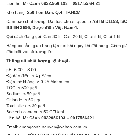
Liên hệ:
Mr Cảnh 0932.956.193 – 0917.55.64.21
Kho hàng:
250 Tôn Đản, Q.4, TP.HCM
Đảm bảo chất lượng. Đạt tiêu chuẩn quốc tế
ASTM D1193, ISO
BS EN 3696, Dược điển Việt Nam 4.
Qui cách đóng gói: Can 30 lit, Can 20 lit, Chai 5 lit, Chai 1 lit
Hàng có sẵn, giao hàng tận nơi khi ngay khi đặt hàng. Giảm giá
đặc biệt với số lượng lớn.
Thông số chất lượng kỹ thuật:
pH: 6.00 – 8.00
Độ dẫn điện: ≤ 4 µS/cm
Điện trở kháng: ≥ 0.25 Mohm.cm
TOC: ≤ 500 µg/L
Sodium: ≤ 50 µg/L
Chloride: ≤ 50 µg/L
Total silica: ≤ 30 µg/L
Bacteria content: ≤ 50 CFU/mL
Liên hệ:
Mr Cảnh 0932956193 – 0917556421
Email: quangcanh.nguyen@yahoo.com.vn