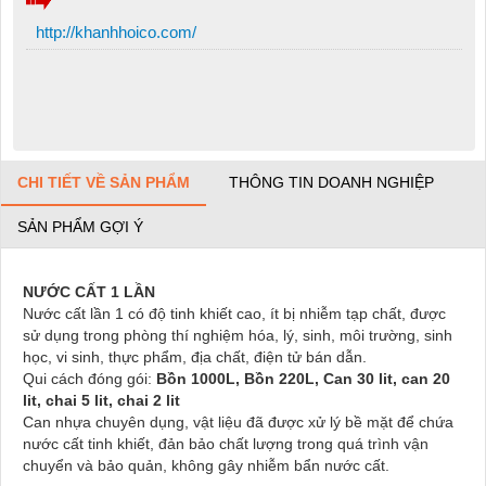
http://khanhhoico.com/
CHI TIẾT VỀ SẢN PHẨM
THÔNG TIN DOANH NGHIỆP
SẢN PHẨM GỢI Ý
N
ƯỚC CẤT
1
LẦN
Nước cất lần 1 có độ tinh khiết cao, ít bị nhiễm tạp chất, được
sử dụng trong phòng thí nghiệm hóa, lý, sinh, môi trường, sinh
học, vi sinh, thực phẩm, địa chất, điện tử bán dẫn.
Qui cách đóng gói:
Bồn 1000L, Bồn 220L,
Can 30 lit, can 20
lit, chai 5 lit, chai 2 lit
Can nhựa chuyên dụng, vật liệu đã được xử lý bề mặt để chứa
nước cất tinh khiết, đản bảo chất lượng trong quá trình vận
chuyển và bảo quản, không gây nhiễm bẩn nước cất.