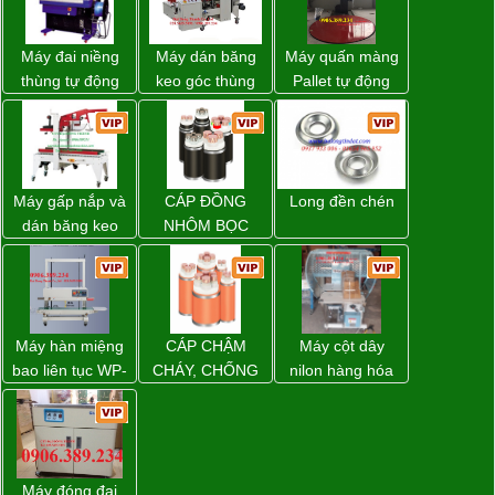
Máy đai niềng
Máy dán băng
Máy quấn màng
thùng tự động
keo góc thùng
Pallet tự động
DBA-200 giá tốt
carton giá tốt
WP-55 xuất xứ
Đồng Nai
Đài Loan
Máy gấp nắp và
CÁP ĐỒNG
Long đền chén
dán băng keo
NHÔM BỌC
thùng carton tự
động WP-5050F
giá rẻ
Máy hàn miệng
CÁP CHẬM
Máy cột dây
bao liên tục WP-
CHÁY, CHỐNG
nilon hàng hóa
1200V chính
CHÁY
model CY-100
hãng giá tốt
Máy đóng đai