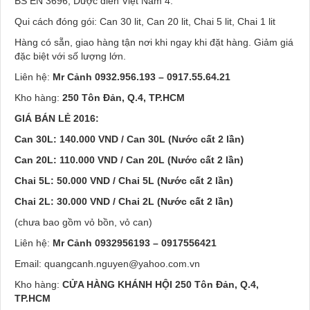
BS EN 3696, Dược điển Việt Nam 4.
Qui cách đóng gói: Can 30 lit, Can 20 lit, Chai 5 lit, Chai 1 lit
Hàng có sẵn, giao hàng tận nơi khi ngay khi đặt hàng. Giảm giá
đặc biệt với số lượng lớn.
Liên hệ:
Mr Cảnh 0932.956.193 – 0917.55.64.21
Kho hàng:
250 Tôn Đản, Q.4, TP.HCM
GIÁ BÁN LẺ 2016:
Can 30L: 140.000 VND / Can 30L (Nước cất 2 lần)
Can 20L: 110.000 VND / Can 20L (Nước cất 2 lần)
Chai 5L: 50.000 VND / Chai 5L (Nước cất 2 lần)
Chai 2L: 30.000 VND / Chai 2L (Nước cất 2 lần)
(chưa bao gồm vỏ bồn, vỏ can)
Liên hệ:
Mr Cảnh 0932956193 – 0917556421
Email: quangcanh.nguyen@yahoo.com.vn
Kho hàng:
CỬA HÀNG KHÁNH HỘI
250 Tôn Đản, Q.4,
TP.HCM