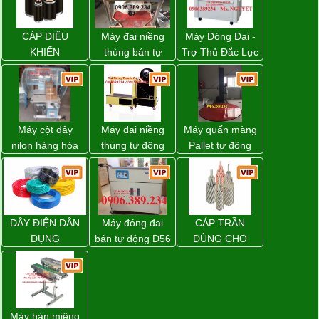
CÁP ĐIỀU
Máy đai niềng
Máy Đóng Đai -
KHIỂN
thùng bán tự
Trợ Thủ Đắc Lực
động D53XS2
Cho Mọi Doanh
của hãng
Nghiệp Trong
Strapack Nhật
Khâu Đóng Gói
Máy cột dây
Máy đai niềng
Máy quấn màng
nilon hàng hóa
thùng tự động
Pallet tự động
model CY-100
DBA-80A Đài
WP-55 xuất xứ
Loan giá rẻ
Đài Loan
DÂY ĐIỆN DÂN
Máy đóng đai
CÁP TRẦN
DỤNG
bán tự động D56
DÙNG CHO
Strapack
ĐƯỜNG DÂY
TẢI ĐIỆN TRÊN
KHÔNG
Máy hàn miệng