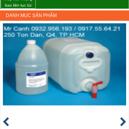
bao liên tục túi
nằm nghiêng.
DANH MỤC SẢN PHẨM