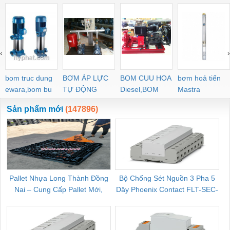
‹
›
bom truc dung
BƠM ÁP LỰC
BOM CUU HOA
bơm hoả tiển
ewara,bom bu
TỰ ĐỘNG
Diesel,BOM
Mastra
ewara
CHUA CHAY
Sản phẩm mới
(147896)
Pallet Nhựa Long Thành Đồng
Bộ Chống Sét Nguồn 3 Pha 5
Nai – Cung Cấp Pallet Mới,
Dây Phoenix Contact FLT-SEC-
C
Pallet Cũ Giá Tốt
P-T1-3S-264/50-FM - 2909589