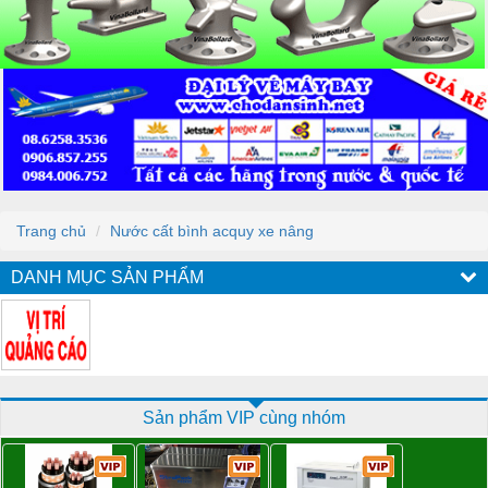
Trang chủ
Nước cất bình acquy xe nâng
DANH MỤC SẢN PHẨM
Sản phẩm VIP cùng nhóm