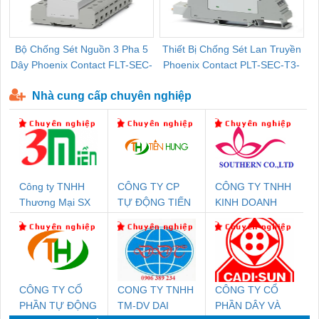
Bộ Chống Sét Nguồn 3 Pha 5
Thiết Bị Chống Sét Lan Truyền
B
Dây Phoenix Contact FLT-SEC-
Phoenix Contact PLT-SEC-T3-
P-T1-3S-440/35-FM - 2908264
230-FM-PT - 2907928
Nhà cung cấp chuyên nghiệp
Công ty TNHH
CÔNG TY CP
CÔNG TY TNHH
Thương Mại SX
TỰ ĐỘNG TIẾN
KINH DOANH
Ba Miền
HƯNG
DỊCH VỤ XNK
PHƯƠNG NAM
CÔNG TY CỔ
CONG TY TNHH
CÔNG TY CỔ
PHẦN TỰ ĐỘNG
TM-DV DAI
PHẦN DÂY VÀ