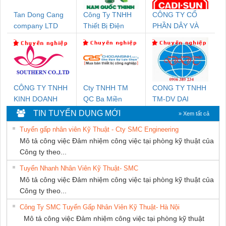
Tan Dong Cang
Công Ty TNHH
CÔNG TY CỔ
company LTD
Thiết Bị Điện
PHẦN DÂY VÀ
Nam Quốc Thịnh
CÁP ĐIỆN
THƯỢNG ĐÌNH
CÔNG TY TNHH
Cty TNHH TM
CONG TY TNHH
KINH DOANH
QC Ba Miền
TM-DV DAI
DỊCH VỤ XNK
DONG THANH
TIN TUYỂN DỤNG MỚI
» Xem tất cả
PHƯƠNG NAM
Tuyển gấp nhân viên Kỹ Thuật - Cty SMC Engineering
Mô tả công việc Đảm nhiệm công việc tại phòng kỹ thuật của
Công ty theo...
Tuyển Nhanh Nhân Viên Kỹ Thuật- SMC
Mô tả công việc Đảm nhiệm công việc tại phòng kỹ thuật của
Công ty theo...
Công Ty SMC Tuyển Gấp Nhân Viên Kỹ Thuật- Hà Nội
Mô tả công việc Đảm nhiệm công việc tại phòng kỹ thuật