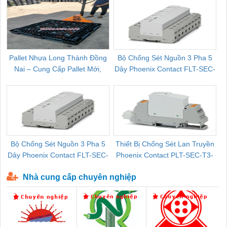
Pallet Nhựa Long Thành Đồng
Bộ Chống Sét Nguồn 3 Pha 5
Nai – Cung Cấp Pallet Mới,
Dây Phoenix Contact FLT-SEC-
C
Pallet Cũ Giá Tốt
P-T1-3S-264/50-FM - 2909589
Bộ Chống Sét Nguồn 3 Pha 5
Thiết Bị Chống Sét Lan Truyền
B
Dây Phoenix Contact FLT-SEC-
Phoenix Contact PLT-SEC-T3-
P-T1-3S-440/35-FM - 2908264
230-FM-PT - 2907928
Nhà cung cấp chuyên nghiệp