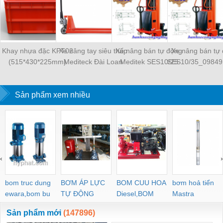
Khay nhựa đặc KPT02
Xe nâng tay siêu thấp
Xe nâng bán tự động
Xe nâng bán tự
(515*430*225mm)
Mediteck Đài Loan
Meditek SES10/25
SES10/35_09849
LPT10S_0984910077
Sản phẩm xem nhiều
‹
›
bom truc dung
BƠM ÁP LỰC
BOM CUU HOA
bơm hoả tiển
ewara,bom bu
TỰ ĐỘNG
Diesel,BOM
Mastra
ewara
CHUA CHAY
Sản phẩm mới
(147896)