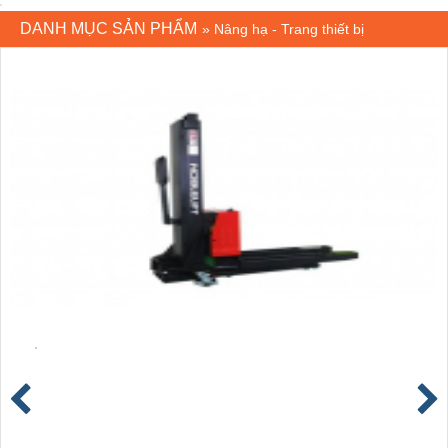
DANH MỤC SẢN PHẨM
»
Nâng hạ - Trang thiết bị