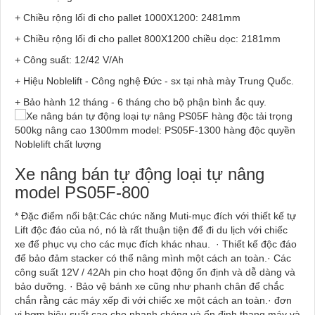
+ Chiều rộng lối đi cho pallet 1000X1200: 2481mm
+ Chiều rộng lối đi cho pallet 800X1200 chiều dọc: 2181mm
+ Công suất: 12/42 V/Ah
+ Hiệu Noblelift - Công nghệ Đức - sx tại nhà mày Trung Quốc.
+ Bảo hành 12 tháng - 6 tháng cho bộ phận bình ắc quy.
Xe nâng bán tự động loại tự nâng
model PS05F-800
* Đặc điểm nổi bật:Các chức năng Muti-mục đích với thiết kế tự
Lift độc đáo của nó, nó là rất thuận tiện để đi du lịch với chiếc
xe để phục vụ cho các mục đích khác nhau. · Thiết kế độc đáo
để bảo đảm stacker có thể nâng mình một cách an toàn.· Các
công suất 12V / 42Ah pin cho hoạt động ổn định và dễ dàng và
bảo dưỡng. · Bảo vệ bánh xe cũng như phanh chân để chắc
chắn rằng các máy xếp đi với chiếc xe một cách an toàn.· đơn
vị bơm hiệu suất cao cho nhanh chóng và ổn định thang máy và