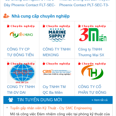
Dây Phoenix Contact FLT-SEC-
Phoenix Contact PLT-SEC-T3-
P-T1-3S-440/35-FM - 2908264
230-FM-PT - 2907928
Nhà cung cấp chuyên nghiệp
CÔNG TY CP
CÔNG TY TNHH
Công ty TNHH
TỰ ĐỘNG TIẾN
MEKONG
Thương Mại SX
HƯNG
MARINE
Ba Miền
SUPPLY
CONG TY TNHH
Cty TNHH TM
CÔNG TY CỔ
TM-DV DAI
QC Ba Miền
PHẦN TỰ ĐỘNG
DONG THANH
TIẾN HƯNG
TIN TUYỂN DỤNG MỚI
» Xem tất cả
Tuyển gấp nhân viên Kỹ Thuật - Cty SMC Engineering
Mô tả công việc Đảm nhiệm công việc tại phòng kỹ thuật của