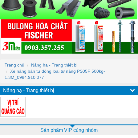
Trang chủ
Nâng hạ - Trang thiết bị
Xe nâng bán tự động loại tự nâng PS05F 500kg-
1.3M_0984.910.077
Nâng hạ - Trang thiết bị
Sản phẩm VIP cùng nhóm