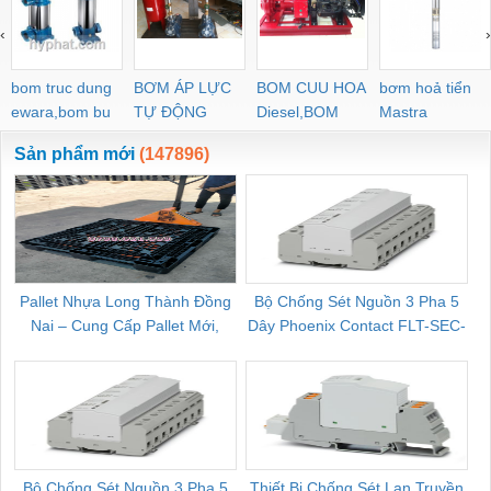
‹
›
bom truc dung
BƠM ÁP LỰC
BOM CUU HOA
bơm hoả tiển
ewara,bom bu
TỰ ĐỘNG
Diesel,BOM
Mastra
ewara
CHUA CHAY
Sản phẩm mới
(147896)
Pallet Nhựa Long Thành Đồng
Bộ Chống Sét Nguồn 3 Pha 5
Nai – Cung Cấp Pallet Mới,
Dây Phoenix Contact FLT-SEC-
C
Pallet Cũ Giá Tốt
P-T1-3S-264/50-FM - 2909589
Bộ Chống Sét Nguồn 3 Pha 5
Thiết Bị Chống Sét Lan Truyền
B