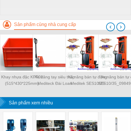
Sản phẩm cùng nhà cung cấp
‹
›
Khay nhựa đặc KPT02
Xe nâng tay siêu thấp
Xe nâng bán tự động
Xe nâng bán tự
(515*430*225mm)
Mediteck Đài Loan
Meditek SES10/25
SES10/35_09849
LPT10S_0984910077
Sản phẩm xem nhiều