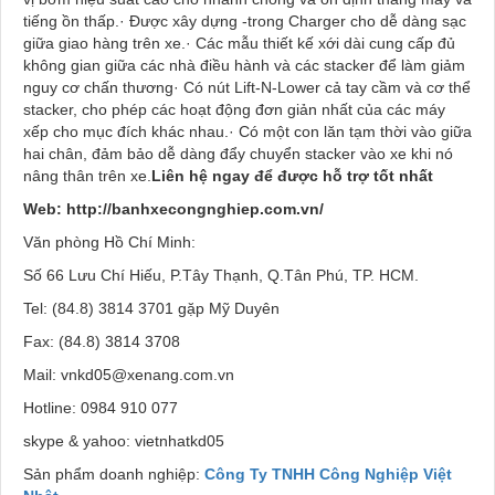
tiếng ồn thấp.· Được xây dựng -trong Charger cho dễ dàng sạc
giữa giao hàng trên xe.· Các mẫu thiết kế xới dài cung cấp đủ
không gian giữa các nhà điều hành và các stacker để làm giảm
nguy cơ chấn thương· Có nút Lift-N-Lower cả tay cầm và cơ thể
stacker, cho phép các hoạt động đơn giản nhất của các máy
xếp cho mục đích khác nhau.· Có một con lăn tạm thời vào giữa
hai chân, đảm bảo dễ dàng đẩy chuyển stacker vào xe khi nó
nâng thân trên xe.
Liên hệ ngay để được hỗ trợ tốt nhất
Web: http://banhxecongnghiep.com.vn/
Văn phòng Hồ Chí Minh:
Số 66 Lưu Chí Hiếu, P.Tây Thạnh, Q.Tân Phú, TP. HCM.
Tel: (84.8) 3814 3701 gặp Mỹ Duyên
Fax: (84.8) 3814 3708
Mail: vnkd05@xenang.com.vn
Hotline:
0984 910 077
skype & yahoo: vietnhatkd05
Sản phẩm doanh nghiệp:
Công Ty TNHH Công Nghiệp Việt