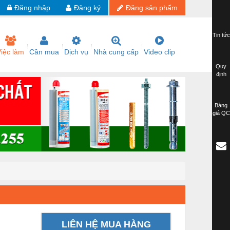
Đăng nhập
Đăng ký
Đăng sản phẩm
Tin tức
iệc làm
Cần mua
Dịch vụ
Nhà cung cấp
Video clip
Quy
định
Bảng
giá QC
LIÊN HỆ MUA HÀNG