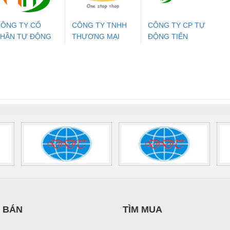
ÔNG TY CỔ
CÔNG TY TNHH
CÔNG TY CP TỰ
PHẦN TỰ ĐỘNG
THƯƠNG MẠI
ĐỘNG TIẾN
ưu Điện AC
Mô-đun Ắc Quy UPS
Rơ Le An Toàn
Bộ g
IẾN HƯNG
THIÊN ÂN VIỆT
HƯNG
 Suất Cao
Phoenix Contact
Phoenix Contact
NAM
nix Contact
QUINT-HP-
2981059 – PSR-
TRAN
INT-HP-
BAT/PB/48DC/7.0AH/PT
SCP-
1K5 H
0AC/2.5KVA/PT
- 1133819
24UC/ESL4/3X1/1X2/B
 1136815
 BÁN
TÌM MUA