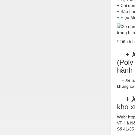
Hóa chất-Trang thiết bị
+ Chỉ dùn
+ Bảo hà
Kệ công nghiệp
+ Hiệu M
Khí nén - Thiết bị
Khuôn mẫu - Phụ tùng
* Tiện ích
Lọc công nghiệp
+
X
Máy công cụ - Phụ tùng
(Poly
Mỏ - Trang thiết bị
hàn
Mô tơ - Hộp số
+ Xe nân
khung cà
Môi trường - Thiết bị
+
Nâng hạ - Trang thiết bị
kho x
Nội - Ngoại thất - văn phòng
Web: htt
Nồi hơi - Trang thiết bị
VP Hà Nộ
Số 41/35
Nông nghiệp - Thiết bị