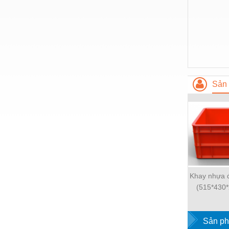
Thiết bị làm sạch
Thiết bị sơn - Sơn
Thiết bị nhà bếp
Thiết bị nhiệt
Thiêt bị PCCC
Sản 
Thiết bị truyền động
Thiết bị văn phòng
Thiết bị viễn thông
Thủy lực-Thiết bị
Thủy sản - Trang thiết bị
Khay nhựa 
(515*430
Tự động hoá
Van - Co các loại
Sản ph
Vật liệu mài mòn