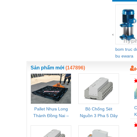
Vật liệu xây dựng
Vòng bi - Bạc đạn
Xe hơi - Phụ tùng
‹
Xe máy - Phụ tùng
bom truc 
Xe tải - phụ tùng
bu ewara
Y khoa - Trang thiết bị
Sản phẩm mới
(147896)
C
Pallet Nhựa Long
Bộ Chống Sét
Rơ Le 
K
Thành Đồng Nai –
Nguồn 3 Pha 5 Dây
Phoe
V
Cung Cấp Pallet
Phoenix Contact
PSR-
Mới, Pallet Cũ Giá
FLT-SEC-P-T1-3S-
1NC-
Tốt
264/50-FM -
2