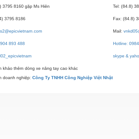
4) 3795 8160 gặp Ms Hiên
Tel: (84.8) 
4.4) 3795 8186
Fax: (84.8)
es2@epicvietnam.com
Mail:
vnkd05
0904 893 488
Hotline: 098
d02_epicvietnam
skype & yaho
 khảo thêm dòng xe nâng tay cao khác
 doanh nghiệp:
Công Ty TNHH Công Nghiệp Việt Nhật