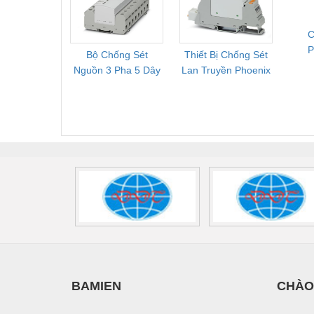
2909589
C
Bộ Chống Sét
Thiết Bị Chống Sét
Bộ L
T
Nguồn 3 Pha 5 Dây
Lan Truyền Phoenix
Công
Phoenix Contact
Contact PLT-SEC-
Phoe
FLT-SEC-P-T1-3S-
T3-230-FM-PT -
QU
440/35-FM -
2907928
UPS/23
2908264
-
BAMIEN
CHÀO