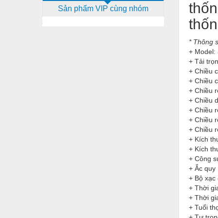
thốn
Sản phẩm VIP cùng nhóm
Dịch vụ - Thi công
thốn
Điện công nghiệp
* Thông s
Điện gia dụng
+ Model:
+ Tải trọ
Điện Lạnh
+ Chiều 
Đóng tàu Thiết bị
+ Chiều 
+ Chiều
Đúc chính xác Thiết bị
+ Chiều
+ Chiều
Dụng cụ cầm tay
+ Chiều 
+ Chiều 
Dụng cụ cắt gọt
+ Kích t
+ Kích t
Dụng cụ điện
+ Công s
Dụng cụ đo
+ Ắc quy
+ Bộ xạc
Gỗ - Trang thiết bị
+ Thời gi
+ Thời gi
Hàn cắt - Thiết bị
+ Tuổi th
+ Tự trọn