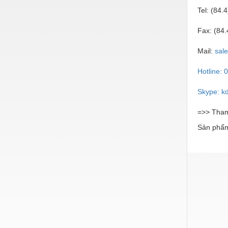
Tel: (84.
Nước-Vật tư thiết bị
Fax: (8
Phốt cơ khí
Sắt, thép, inox các loại
Mail:
sal
Thí nghiệm-Trang thiết bị
Hotline: 
Thiết bị chiếu sáng
Skype: k
Thiết bị chống sét
=>> Tham
Thiết bị an ninh
Sản phẩm
Thiết bị công nghiệp
Thiết bị công trình
Thiết bị điện
Thiết bị giáo dục
Thiết bị khác