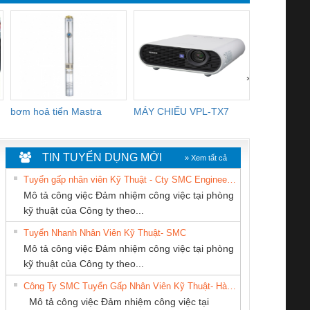
›
bơm hoả tiển Mastra
MÁY CHIẾU VPL-TX7
BOM DINH
WHITE
TIN TUYỂN DỤNG MỚI
» Xem tất cả
Tuyển gấp nhân viên Kỹ Thuật - Cty SMC Engineering
Mô tả công việc Đảm nhiệm công việc tại phòng
kỹ thuật của Công ty theo...
Tuyển Nhanh Nhân Viên Kỹ Thuật- SMC
CÔNG TY TNHH
Công ty TNHH
Cty TNHH TM QC
 Le An Toàn
Bộ giám sát chuỗi
Bộ giám sát dòng
Bộ ng
Mô tả công việc Đảm nhiệm công việc tại phòng
THƯƠNG MẠI
Thương Mại SX
Ba Miền
enix Contact
tấm pin
điện chuỗi
ray W
kỹ thuật của Công ty theo...
DỊCH VỤ KỸ
Ba Miền
6960 – PSR-
TRANSCLINIC 16I+
TRANSCLINIC 16I+
BAS 
Công Ty SMC Tuyển Gấp Nhân Viên Kỹ Thuật- Hà Nội
THUẬT ĐIỆN CƠ
SCP-
1K5 L (2433950000)
(2008130000)
(28
Mô tả công việc Đảm nhiệm công việc tại
GIA HƯNG PHÁT
/FSP/2X1/1X2