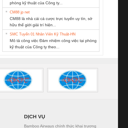
phòng kỹ thuật của Công ty...
CM88 jp net
CÔNG TY TNHH
CÔNG TY CỔ
CÔNG TY TNHH
CM88 là nhà cái cá cược trực tuyến uy tín, sở
MEKONG MARINE
PHẦN DÂY VÀ
THIẾT BỊ CÔNG
iám sát chuỗi
Bộ chỉnh lưu nguồn
Nẹp nhôm chống
Bộ c
hữu thế giới giải trí hiện...
SUPPLY
CÁP ĐIỆN
NGHIỆP NIHON
tấm pin
điện TRANSCLINIC
trơn Đà Nẵng
giám 
THƯỢNG ĐÌNH
SETSUBI VIỆT
SMC Tuyển 01 Nhân Viên Kỹ Thuật-HN
SCLINIC 16I+
BKE 1K5.4
Sola
NAM
Mô tả công việc Đảm nhiệm công việc tại phòng
 (2502520000)
(7791400879)2. Giá
TRAN
kỹ thuật của Công ty theo...
1K5.4
DỊCH VỤ
Bamboo Airways chính thức khai trương