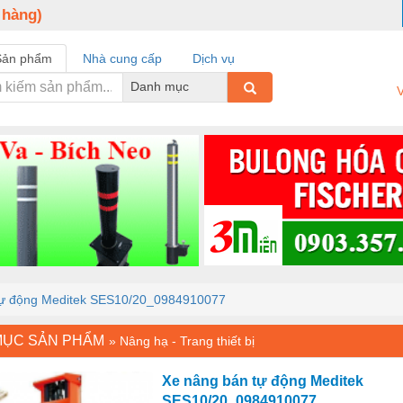
 hàng)
Sản phẩm
Nhà cung cấp
Dịch vụ
Danh mục
V
tự động Meditek SES10/20_0984910077
MỤC SẢN PHẨM
»
Nâng hạ - Trang thiết bị
Xe nâng bán tự động Meditek
SES10/20_0984910077