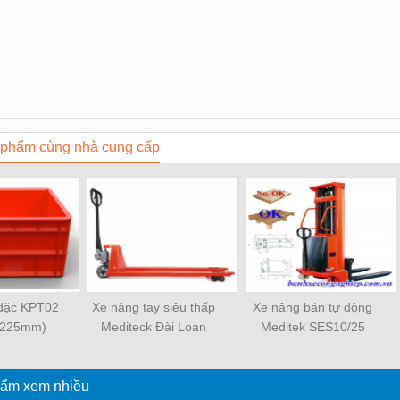
phẩm cùng nhà cung cấp
đặc KPT02
Xe nâng tay siêu thấp
Xe nâng bán tự động
*225mm)
Mediteck Đài Loan
Meditek SES10/25
LPT10S_0984910077
ẩm xem nhiều