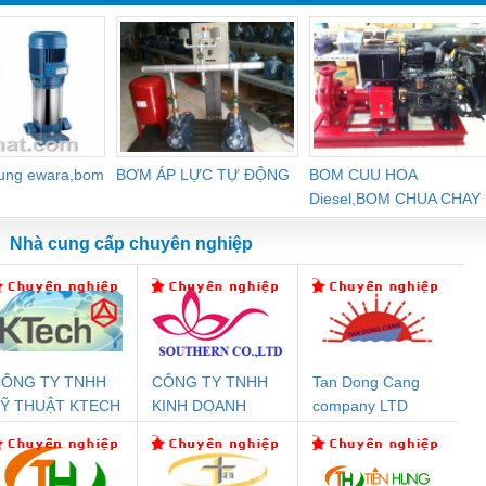
dung ewara,bom
BƠM ÁP LỰC TỰ ĐỘNG
BOM CUU HOA
Diesel,BOM CHUA CHAY
Nhà cung cấp chuyên nghiệp
ÔNG TY TNHH
CÔNG TY TNHH
Tan Dong Cang
Đệm An Toàn
Rơ Le An Toàn
Bộ Lặp Tín Hiệu
Rơ
Ỹ THUẬT KTECH
KINH DOANH
company LTD
nix Contact
Phoenix Contact
PROFIBUS Phoenix
Pho
IỆT NAM
DỊCH VỤ XNK
PC20-1NO-
PSR-SCP-
Contact PSI-REP-
298
PHƯƠNG NAM
24DC-SP -
24UC/ESL4/3X1/1X2/B
PROFIBUS/12MB -
700578
- 2981059
2708863
24DC