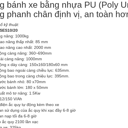
g bánh xe bằng nhựa PU (Poly Ur
g phanh chân định vị, an toàn hơ
ố kỹ thuật:
SES10/20
ng nâng: 1000kg
cao nâng thấp nhất: 85 mm
cao nâng cao nhất: 2000 mm
 rộng càng nâng: 360~690mm
 dài càng nâng: 1000mm
 rộng x dày càng: 150x160/180x60 mm
rộng bao ngoài càng chiều lực: 635mm.
rộng bao trong càng chiệu lực: 395mm.
hước bánh nhỏ: 80 x70mm
hước bánh lớn: 180 x 50mm
uất mô tơ nâng: 1.5Kw
 12/150 V/Ah
 điện ắc quy tự động kèm theo xe
an sử dụng của ắc quy khi xạc đầy 6-8 giờ
an nạp tối đa 6-8 giờ
ọ ắc quy 2100 lần xạc
g xe: 325kg