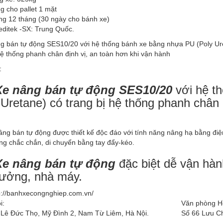
g cho pallet 1 mặt
ng 12 tháng (30 ngày cho bánh xe)
editek -SX: Trung Quốc.
:
e nâng bán tự động SES10/20
với hệ t
 Uretane) có trang bị hệ thống phanh chân 
h
g bán tự động được thiết kế độc đáo với tính năng nâng hạ bằng điện
ng chắc chắn, di chuyển bằng tay đẩy-kéo.
Xe nâng bán tự động
đặc biệt dễ vận hàn
ưởng, nhà máy.
p://banhxecongnghiep.com.vn/
i:
Văn phòng H
 Lê Đức Thọ, Mỹ Đình 2, Nam Từ Liêm, Hà Nội.
Số 66 Lưu Ch