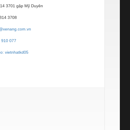
3814 3701 gặp Mỹ Duyên
 3814 3708
@xenang.com.vn
4 910 077
o: vietnhatkd05