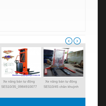
‹
›
Xe nâng bán tự động
Xe nâng bán tự động
Xe nâng bán
SES10/35_0984910077
SES10/45 chân khuỳnh
Medit
dùng cho pallet 2 mặt
SES10/20_0