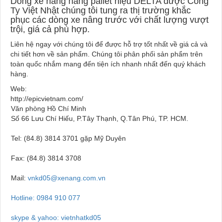
Dòng xe nâng hàng pallet hiệu DELTA được Công
Ty Việt Nhật chúng tôi tung ra thị trường khắc
phục các dòng xe nâng trước với chất lượng vượt
trội, giá cả phù hợp.
Liên hệ ngay với chúng tôi để được hỗ trợ tốt nhất về giá cả và
chi tiết hơn về sản phẩm. Chúng tôi phân phối sản phẩm trên
toàn quốc nhắm mang đến tiện ích nhanh nhất đến quý khách
hàng.
Web:
http://epicvietnam.com/
Văn phòng Hồ Chí Minh
Số 66 Lưu Chí Hiếu, P.Tây Thạnh, Q.Tân Phú, TP. HCM.
Tel: (84.8) 3814 3701 gặp Mỹ Duyên
Fax: (84.8) 3814 3708
Mail:
vnkd05@xenang.com.vn
Hotline:
0984 910 077
skype & yahoo: vietnhatkd05