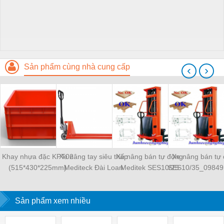
Sản phẩm cùng nhà cung cấp
‹
›
Khay nhựa đặc KPT02
Xe nâng tay siêu thấp
Xe nâng bán tự động
Xe nâng bán tự
(515*430*225mm)
Mediteck Đài Loan
Meditek SES10/25
SES10/35_09849
LPT10S_0984910077
Sản phẩm xem nhiều