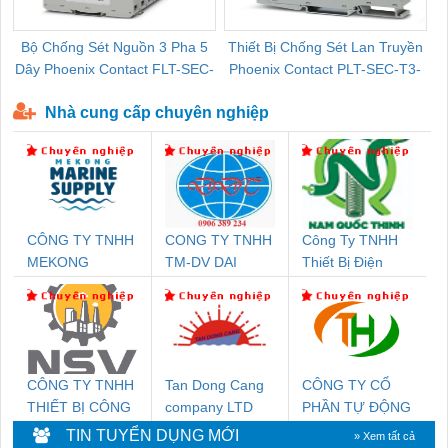
Bộ Chống Sét Nguồn 3 Pha 5
Thiết Bị Chống Sét Lan Truyền
B
Dây Phoenix Contact FLT-SEC-
Phoenix Contact PLT-SEC-T3-
P-T1-3S-440/35-FM - 2908264
230-FM-PT - 2907928
Nhà cung cấp chuyên nghiệp
CÔNG TY TNHH
CONG TY TNHH
Công Ty TNHH
MEKONG
TM-DV DAI
Thiết Bị Điện
MARINE SUPPLY
DONG THANH
Nam Quốc Thịnh
CÔNG TY TNHH
Tan Dong Cang
CÔNG TY CỔ
THIẾT BỊ CÔNG
company LTD
PHẦN TỰ ĐỘNG
NGHIỆP NIHON
TIẾN HƯNG
TIN TUYỂN DỤNG MỚI
» Xem tất cả