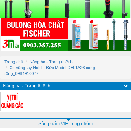
Trang chủ
Nâng hạ - Trang thiết bị
Xe nâng tay Noblift-Đức Model DELTA26 càng
rộng_0984910077
Nâng hạ - Trang thiết bị
Sản phẩm VIP cùng nhóm