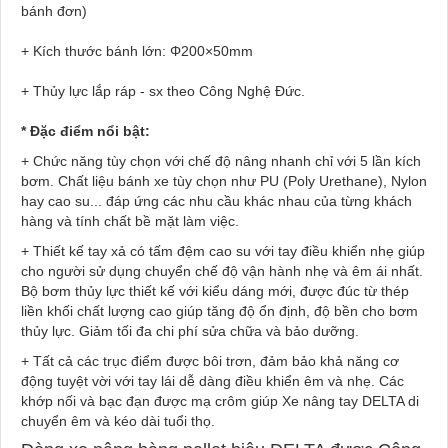
bánh đơn)
+ Kích thước bánh lớn: Φ200×50mm
+ Thủy lực lắp ráp - sx theo Công Nghệ Đức.
* Đặc điểm nổi bật:
+ Chức năng tùy chọn với chế độ nâng nhanh chỉ với 5 lần kích
bơm. Chất liệu bánh xe tùy chọn như PU (Poly Urethane), Nylon
hay cao su... đáp ứng các nhu cầu khác nhau của từng khách
hàng và tính chất bề mặt làm việc.
+ Thiết kế tay xả có tấm đệm cao su với tay điều khiển nhẹ giúp
cho người sử dụng chuyển chế độ vận hành nhẹ và êm ái nhất.
Bộ bơm thủy lực thiết kế với kiểu dáng mới, được đúc từ thép
liền khối chất lượng cao giúp tăng độ ổn định, độ bền cho bơm
thủy lực. Giảm tối đa chi phí sửa chữa và bảo dưỡng.
+ Tất cả các trục điểm được bôi trơn, đảm bảo khả năng cơ
động tuyệt vời với tay lái dễ dàng điều khiển êm và nhẹ. Các
khớp nối và bạc đạn được mạ crôm giúp Xe nâng tay DELTA di
chuyển êm và kéo dài tuổi thọ.