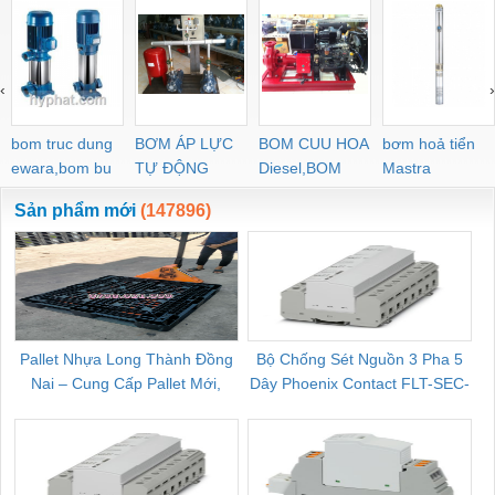
‹
›
bom truc dung
BƠM ÁP LỰC
BOM CUU HOA
bơm hoả tiển
ewara,bom bu
TỰ ĐỘNG
Diesel,BOM
Mastra
ewara
CHUA CHAY
Sản phẩm mới
(147896)
Pallet Nhựa Long Thành Đồng
Bộ Chống Sét Nguồn 3 Pha 5
Nai – Cung Cấp Pallet Mới,
Dây Phoenix Contact FLT-SEC-
C
Pallet Cũ Giá Tốt
P-T1-3S-264/50-FM - 2909589