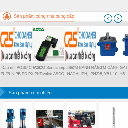
Sản phẩm cùng nhà cung cấp
‹
›
Đầu nối POSU C POC
ASCO Series impulse
BƠM BÁNH RĂNG
BƠM CÁNH GẠT
PL/PLN PB PD PX PKD
valve ASCO
NACHI IPH, IPH-2B-
2.5, YB1-10, YB1
PH PH2 PH3 PCF PLL
SCG353A043 ASCO
6.5-11, IPH-5B-40-21,
YB1-40/12.5, 
PLF PMF PTL SL SS
SCG353A044 ASCO
IPH-2A-5-11, IPH-5A-
100/16 YB1-40
SCA SAFS SASF HVFS
Sản phẩm xem nhiều
SCG353A047 ASCO
50, IPH-3A-13-LT-20,
YB1-16/12 YB1-
HVSF PU PV PE PY
SCG353A050 ASCO
IPH-5B-50-LT-11, IPH-
YB1-40/12 YB1-
PM PLM PZA PK PA
SCG353A051 ASCO
4A-32-LT-20, IPH-6B-
HVFF PLJ PYJ PP PG
SXE353.060
100-L-11, IPH-5A-40-
PEG PW PGJ PPGJ
11
PYJW SL-C PC-C