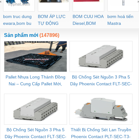
‹
›
POC-C PL-C
bom truc dung
BƠM ÁP LỰC
BOM CUU HOA
bơm hoả tiển
ewara,bom bu
TỰ ĐỘNG
Diesel,BOM
Mastra
ewara
CHUA CHAY
Sản phẩm mới
(147896)
Pallet Nhựa Long Thành Đồng
Bộ Chống Sét Nguồn 3 Pha 5
Nai – Cung Cấp Pallet Mới,
Dây Phoenix Contact FLT-SEC-
C
Pallet Cũ Giá Tốt
P-T1-3S-264/50-FM - 2909589
Bộ Chống Sét Nguồn 3 Pha 5
Thiết Bị Chống Sét Lan Truyền
B
Dây Phoenix Contact FLT-SEC-
Phoenix Contact PLT-SEC-T3-