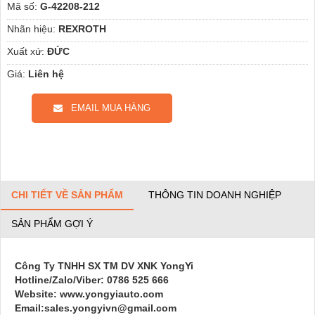
Mã số:
G-42208-212
Nhãn hiệu:
REXROTH
Xuất xứ:
ĐỨC
Giá:
Liên hệ
EMAIL MUA HÀNG
CHI TIẾT VỀ SẢN PHẨM
THÔNG TIN DOANH NGHIỆP
SẢN PHẨM GỢI Ý
Công Ty TNHH SX TM DV XNK YongYi
Hotline/Zalo/Viber: 0786 525 666
Website: www.yongyiauto.com
Email:sales.yongyivn@gmail.com