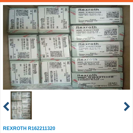
REXROTH R162211320