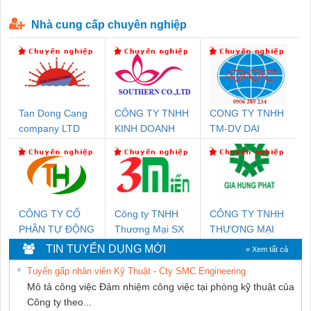
P-T1-3S-440/35-FM - 2908264
230-FM-PT - 2907928
Nhà cung cấp chuyên nghiệp
Tan Dong Cang
CÔNG TY TNHH
CONG TY TNHH
company LTD
KINH DOANH
TM-DV DAI
DỊCH VỤ XNK
DONG THANH
PHƯƠNG NAM
CÔNG TY CỔ
Công ty TNHH
CÔNG TY TNHH
PHẦN TỰ ĐỘNG
Thương Mại SX
THƯƠNG MẠI
TIẾN HƯNG
Ba Miền
DỊCH VỤ KỸ
TIN TUYỂN DỤNG MỚI
» Xem tất cả
THUẬT ĐIỆN CƠ
Tuyển gấp nhân viên Kỹ Thuật - Cty SMC Engineering
GIA HƯNG
Mô tả công việc Đảm nhiệm công việc tại phòng kỹ thuật của
PHÁT
Công ty theo...