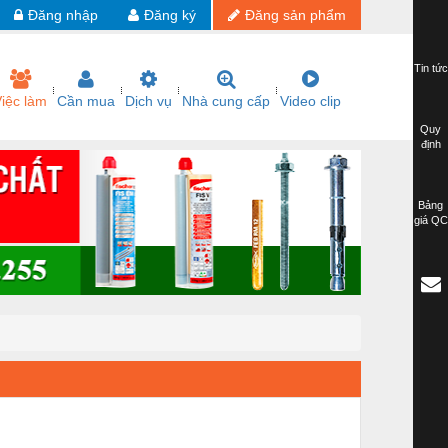
Đăng nhập
Đăng ký
Đăng sản phẩm
Tin tức
iệc làm
Cần mua
Dịch vụ
Nhà cung cấp
Video clip
Quy
định
Bảng
giá QC