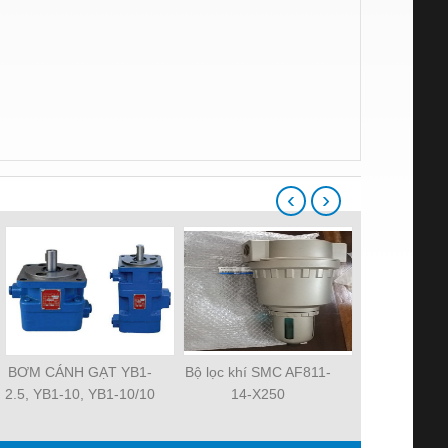
‹
›
BƠM CÁNH GẠT YB1-
Bộ lọc khí SMC AF811-
Quạt tản nh
2.5, YB1-10, YB1-10/10
14-X250
MAT 3106KL-
YB1-40/12.5, YB1-
R2E225-RA
100/16 YB1-40/40,
R2E225-RA