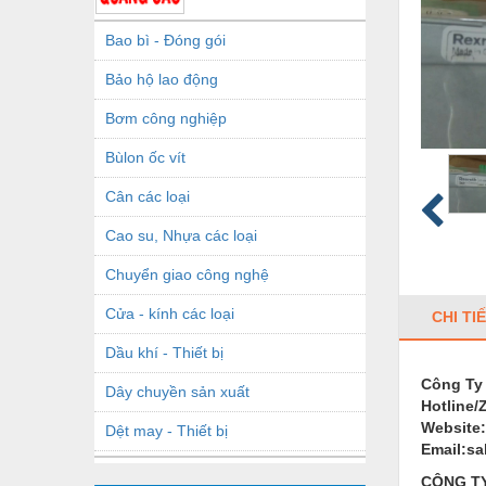
Bao bì - Đóng gói
Bảo hộ lao động
Bơm công nghiệp
Bùlon ốc vít
Cân các loại
Cao su, Nhựa các loại
Chuyển giao công nghệ
Cửa - kính các loại
CHI TI
Dầu khí - Thiết bị
Công Ty
Dây chuyền sản xuất
Hotline/
Website
Dệt may - Thiết bị
Email:s
Dầu mỡ công nghiệp
CÔNG TY 