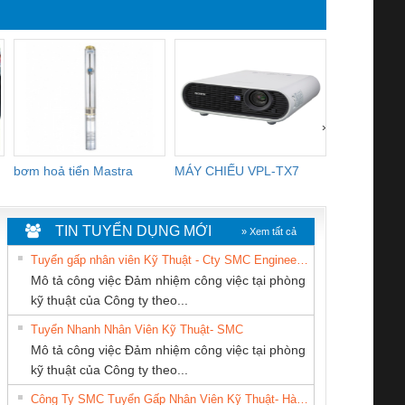
YB1-16/12 YB1-6/6,
R2E225-RA
YB1-40/12 YB1-80/80
3106KL-0
›
bơm hoả tiển Mastra
MÁY CHIẾU VPL-TX7
BOM DINH
WHITE
TIN TUYỂN DỤNG MỚI
» Xem tất cả
Tuyển gấp nhân viên Kỹ Thuật - Cty SMC Engineering
Mô tả công việc Đảm nhiệm công việc tại phòng
kỹ thuật của Công ty theo...
Tuyển Nhanh Nhân Viên Kỹ Thuật- SMC
Công ty TNHH
CÔNG TY CỔ
CÔNG TY TNHH
 Le An Toàn
Bộ giám sát chuỗi
Bộ giám sát dòng
Bộ ng
Mô tả công việc Đảm nhiệm công việc tại phòng
Thương Mại SX Ba
PHẦN DÂY VÀ
KỸ THUẬT KTECH
enix Contact
tấm pin
điện chuỗi
ray W
kỹ thuật của Công ty theo...
Miền
CÁP ĐIỆN
VIỆT NAM
6960 – PSR-
TRANSCLINIC 16I+
TRANSCLINIC 16I+
BAS 
Công Ty SMC Tuyển Gấp Nhân Viên Kỹ Thuật- Hà Nội
THƯỢNG ĐÌNH