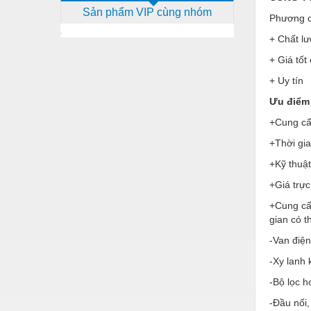
Sản phẩm VIP cùng nhóm
Dịch vụ - Thi công
Phương c
+ Chất lư
Điện công nghiệp
+ Giá tốt
Điện gia dụng
+ Uy tín
Điện Lạnh
Ưu điểm 
Đóng tàu Thiết bị
+Cung cấp
Đúc chính xác Thiết bị
+Thời gi
+Kỹ thuật
Dụng cụ cầm tay
+Giá trực
Dụng cụ cắt gọt
+Cung cấ
Dụng cụ điện
gian có 
Dụng cụ đo
-Van điện
-Xy lanh 
Gỗ - Trang thiết bị
-Bộ lọc h
Hàn cắt - Thiết bị
-Đầu nối,