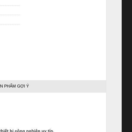
N PHẨM GỢI Ý
ết bị công nghiệp uy tín.