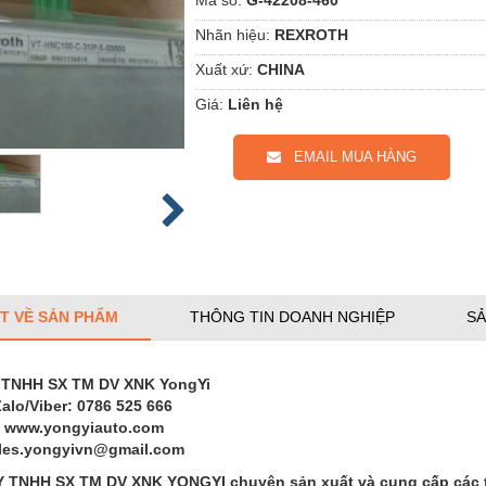
Nhãn hiệu:
REXROTH
Xuất xứ:
CHINA
Giá:
Liên hệ
EMAIL MUA HÀNG
ẾT VỀ SẢN PHẨM
THÔNG TIN DOANH NGHIỆP
SẢ
 TNHH SX TM DV XNK YongYi
Zalo/Viber: 0786 525 666
: www.yongyiauto.com
ales.yongyivn@gmail.com
TNHH SX TM DV XNK YONGYI chuyên sản xuất và cung cấp các thi