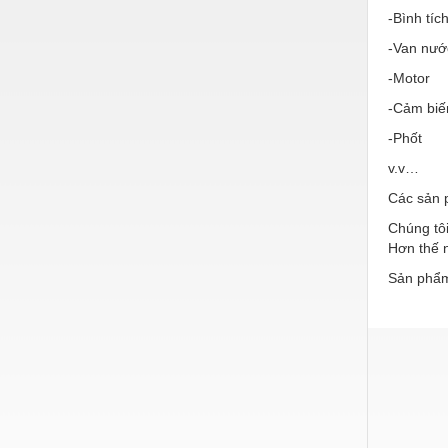
Hóa chất-Trang thiết bị
-Bình tíc
Kệ công nghiệp
-Van nướ
Khí nén - Thiết bị
-Motor
-Cảm biế
Khuôn mẫu - Phụ tùng
-Phốt
Lọc công nghiệp
v.v…
Máy công cụ - Phụ tùng
Các sản 
Mỏ - Trang thiết bị
Chúng tôi
Hơn thế n
Mô tơ - Hộp số
Sản phẩm
Môi trường - Thiết bị
Nâng hạ - Trang thiết bị
Nội - Ngoại thất - văn phòng
Nồi hơi - Trang thiết bị
Nông nghiệp - Thiết bị