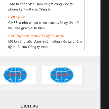
SCP-
1K5 L (2433950000)
(2008130000)
(28
Mô tả công việc Đảm nhiệm công việc tại
/FSP/2X1/1X2
phòng kỹ thuật của Công ty...
CM88 jp net
CÔNG TY CỔ
CÔNG TY TNHH
CÔNG TY TNHH
CM88 là nhà cái cá cược trực tuyến uy tín, sở
PHẦN TỰ ĐỘNG
MEKONG MARINE
THIẾT BỊ CÔNG
iám sát chuỗi
Bộ chỉnh lưu nguồn
Nẹp nhôm chống
Bộ c
hữu thế giới giải trí hiện...
TIẾN HƯNG
SUPPLY
NGHIỆP NIHON
tấm pin
điện TRANSCLINIC
trơn Đà Nẵng
giám 
SETSUBI VIỆT
SMC Tuyển 01 Nhân Viên Kỹ Thuật-HN
SCLINIC 16I+
BKE 1K5.4
Sola
NAM
Mô tả công việc Đảm nhiệm công việc tại phòng
 (2502520000)
(7791400879)2. Giá
TRAN
kỹ thuật của Công ty theo...
1K5.4
DỊCH VỤ