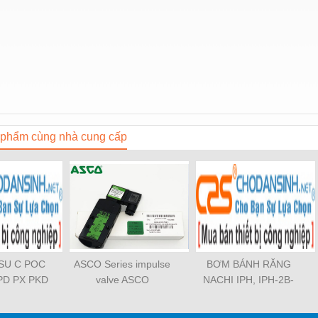
phẩm cùng nhà cung cấp
OSU C POC
ASCO Series impulse
BƠM BÁNH RĂNG
PD PX PKD
valve ASCO
NACHI IPH, IPH-2B-
3 PCF PLL
SCG353A043 ASCO
6.5-11, IPH-5B-40-21,
TL SL SS
SCG353A044 ASCO
IPH-2A-5-11, IPH-5A-