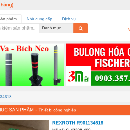
 hàng)
Sản phẩm
Nhà cung cấp
Dịch vụ
Danh mục
V
34618
MỤC SẢN PHẨM
»
Thiết bị công nghiệp
REXROTH R901134618
Mã số:
G-42208-460