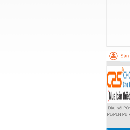
Nước-Vật tư thiết bị
Phốt cơ khí
Sắt, thép, inox các loại
Thí nghiệm-Trang thiết bị
Thiết bị chiếu sáng
Sản 
Thiết bị chống sét
Thiết bị an ninh
Thiết bị công nghiệp
Thiết bị công trình
Thiết bị điện
Đầu nối P
Thiết bị giáo dục
PL/PLN PB 
PH PH2 PH
Thiết bị khác
PLF PMF P