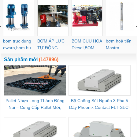
‹
›
bom truc dung
BƠM ÁP LỰC
BOM CUU HOA
bơm hoả tiển
ewara,bom bu
TỰ ĐỘNG
Diesel,BOM
Mastra
ewara
CHUA CHAY
Sản phẩm mới
(147896)
Pallet Nhựa Long Thành Đồng
Bộ Chống Sét Nguồn 3 Pha 5
Nai – Cung Cấp Pallet Mới,
Dây Phoenix Contact FLT-SEC-
C
Pallet Cũ Giá Tốt
P-T1-3S-264/50-FM - 2909589