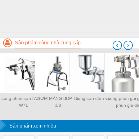
Sản phẩm cùng nhà cung cấp
‹
›
súng phun sơn IWATA
BƠM MÀNG BDP-12
súng sơn dặm vá
súng phun gai 
W71
3/8
phun giả đ
Sản phẩm xem nhiều