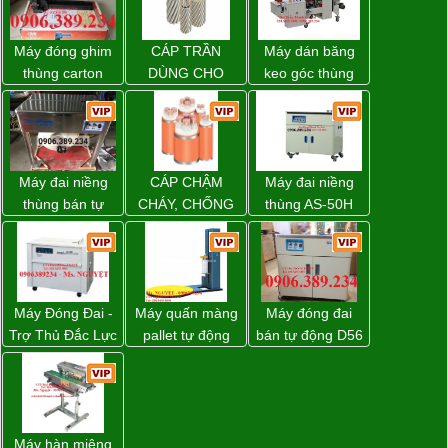
Máy đóng ghim
CÁP TRẦN
Máy dán băng
thùng carton
DÙNG CHO
keo góc thùng
dùng khí nén giá
ĐƯỜNG DÂY
carton giá tốt
tốt
TẢI ĐIỆN TRÊN
Đồng Nai
KHÔNG
Máy đai niềng
CÁP CHẬM
Máy đai niềng
thùng bán tự
CHÁY, CHỐNG
thùng AS-50H
động D53XS2
CHÁY
Wellpack
của hãng
Strapack Nhật
Máy Đóng Đai -
Máy quấn màng
Máy đóng đai
Trợ Thủ Đắc Lực
pallet tự động
bán tự động D56
Cho Mọi Doanh
WP-55 chính
Strapack
Nghiệp Trong
hãng Wellpack
Khâu Đóng Gói
giá tốt
Máy hàn miệng