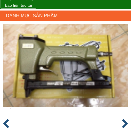
bao liên tục túi
nằm nghiêng.
DANH MỤC SẢN PHẨM