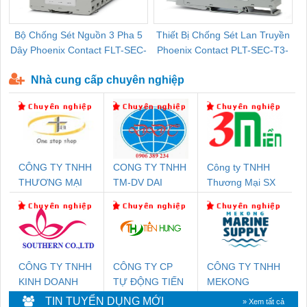
Bộ Chống Sét Nguồn 3 Pha 5
Thiết Bị Chống Sét Lan Truyền
B
Dây Phoenix Contact FLT-SEC-
Phoenix Contact PLT-SEC-T3-
P-T1-3S-440/35-FM - 2908264
230-FM-PT - 2907928
Nhà cung cấp chuyên nghiệp
CÔNG TY TNHH
CONG TY TNHH
Công ty TNHH
THƯƠNG MẠI
TM-DV DAI
Thương Mại SX
THIÊN ÂN VIỆT
DONG THANH
Ba Miền
NAM
CÔNG TY TNHH
CÔNG TY CP
CÔNG TY TNHH
KINH DOANH
TỰ ĐỘNG TIẾN
MEKONG
DỊCH VỤ XNK
HƯNG
MARINE
TIN TUYỂN DỤNG MỚI
» Xem tất cả