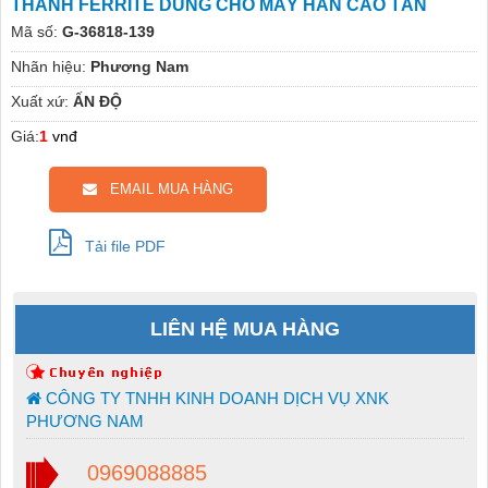
THANH FERRITE DÙNG CHO MÁY HÀN CAO TẦN
Mã số:
G-36818-139
Nhãn hiệu:
Phương Nam
Xuất xứ:
ẤN ĐỘ
Giá:
1
vnđ
EMAIL MUA HÀNG
Tải file PDF
LIÊN HỆ MUA HÀNG
CÔNG TY TNHH KINH DOANH DỊCH VỤ XNK
PHƯƠNG NAM
0969088885