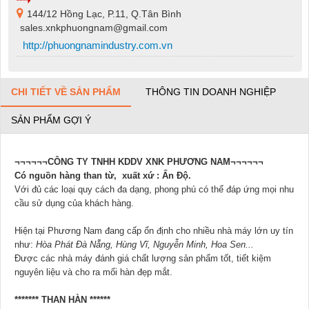
144/12 Hồng Lạc, P.11, Q.Tân Bình
sales.xnkphuongnam@gmail.com
http://phuongnamindustry.com.vn
CHI TIẾT VỀ SẢN PHẨM
THÔNG TIN DOANH NGHIỆP
SẢN PHẨM GỢI Ý
¬¬¬¬¬¬CÔNG TY TNHH KDDV XNK PHƯƠNG NAM¬¬¬¬¬¬
Có nguồn hàng than từ, xuất xứ : Ấn Độ.
Với đủ các loại quy cách đa dạng, phong phú có thể đáp ứng mọi nhu
cầu sử dụng của khách hàng.
Hiện tại Phương Nam đang cấp ổn định cho nhiều nhà máy lớn uy tín
như:
Hòa Phát Đà Nẵng, Hùng Vĩ, Nguyễn Minh, Hoa Sen...
Được các nhà máy đánh giá chất lượng sản phẩm tốt, tiết kiệm
nguyên liệu và cho ra mối hàn đẹp mắt.
******* THAN HÀN ******