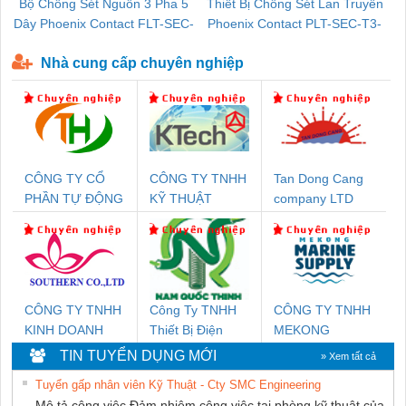
Bộ Chống Sét Nguồn 3 Pha 5
Thiết Bị Chống Sét Lan Truyền
B
Dây Phoenix Contact FLT-SEC-
Phoenix Contact PLT-SEC-T3-
P-T1-3S-440/35-FM - 2908264
230-FM-PT - 2907928
Nhà cung cấp chuyên nghiệp
CÔNG TY CỔ
CÔNG TY TNHH
Tan Dong Cang
PHẦN TỰ ĐỘNG
KỸ THUẬT
company LTD
TIẾN HƯNG
KTECH VIỆT
NAM
CÔNG TY TNHH
Công Ty TNHH
CÔNG TY TNHH
KINH DOANH
Thiết Bị Điện
MEKONG
DỊCH VỤ XNK
Nam Quốc Thịnh
MARINE
TIN TUYỂN DỤNG MỚI
» Xem tất cả
PHƯƠNG NAM
SUPPLY
Tuyển gấp nhân viên Kỹ Thuật - Cty SMC Engineering
Mô tả công việc Đảm nhiệm công việc tại phòng kỹ thuật của