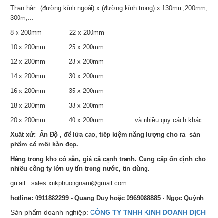
Than hàn: (đường kính ngoài) x (đường kính trong) x 130mm,200mm,
300m,...
8 x 200mm 22 x 200mm
10 x 200mm 25 x 200mm
12 x 200mm 28 x 200mm
14 x 200mm 30 x 200mm
16 x 200mm 35 x 200mm
18 x 200mm 38 x 200mm
20 x 200mm 40 x 200mm ... và nhiều quy cách khác
Xuất xứ: Ấn Độ , để lửa cao, tiếp kiệm năng lượng cho ra sản
phẩm có mối hàn đẹp.
Hàng trong kho có sẵn, giá cả cạnh tranh. Cung cấp ổn định cho
nhiều công ty lớn uy tín trong nước, tin dùng.
gmail : sales.xnkphuongnam@gmail.com
hotline: 0911882299 - Quang Duy hoặc 0969088885 - Ngọc Quỳnh
Sản phẩm doanh nghiệp:
CÔNG TY TNHH KINH DOANH DỊCH