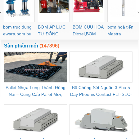
‹
›
bom truc dung
BƠM ÁP LỰC
BOM CUU HOA
bơm hoả tiển
ewara,bom bu
TỰ ĐỘNG
Diesel,BOM
Mastra
ewara
CHUA CHAY
Sản phẩm mới
(147896)
Pallet Nhựa Long Thành Đồng
Bộ Chống Sét Nguồn 3 Pha 5
Nai – Cung Cấp Pallet Mới,
Dây Phoenix Contact FLT-SEC-
C
Pallet Cũ Giá Tốt
P-T1-3S-264/50-FM - 2909589